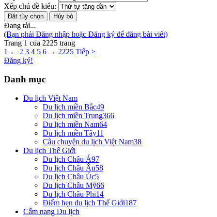
Xếp chủ đề kiểu:
Đang tải...
(Bạn phải Đăng nhập hoặc Đăng ký để đăng bài viết)
Trang 1 của 2225 trang
1
←
2
3
4
5
6
→
2225
Tiếp >
Đăng ký!
Danh mục
Du lịch Việt Nam
Du lịch miền Bắc
49
Du lịch miền Trung
366
Du lịch miền Nam
64
Du lịch miền Tây
11
Câu chuyện du lịch Việt Nam
38
Du lịch Thế Giới
Du lịch Châu Á
97
Du lịch Châu Âu
58
Du lịch Châu Úc
5
Du lịch Châu Mỹ
66
Du lịch Châu Phi
14
Điểm hẹn du lịch Thế Giới
187
Cẩm nang Du lịch