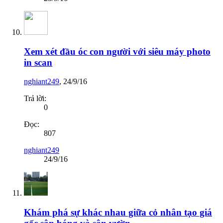
Xem xét đầu óc con người với siêu máy photo
in scan
nghiant249
,
24/9/16
Trả lời:
0
Đọc:
807
nghiant249
24/9/16
Khám phá sự khác nhau giữa cỏ nhân tạo giá