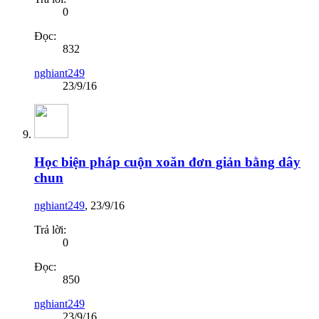
0
Đọc:
832
nghiant249
23/9/16
Học biện pháp cuộn xoăn đơn giản bằng dây
chun
nghiant249
,
23/9/16
Trả lời:
0
Đọc:
850
nghiant249
23/9/16