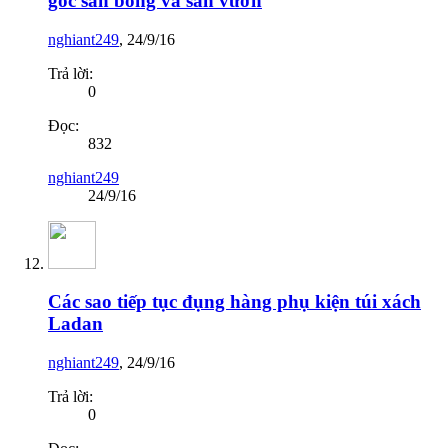
gốc sân bóng và sân vườn
nghiant249
,
24/9/16
Trả lời:
0
Đọc:
832
nghiant249
24/9/16
Các sao tiếp tục đụng hàng phụ kiện túi xách
Ladan
nghiant249
,
24/9/16
Trả lời:
0