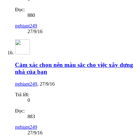
Đọc:
880
nghiant249
27/9/16
Cảm xác chọn nên màu sắc cho việc xây dựng
nhà của bạn
nghiant249
,
27/9/16
Trả lời:
0
Đọc:
883
nghiant249
27/9/16