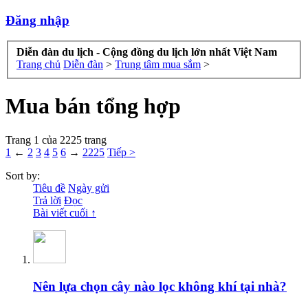
Đăng nhập
Diễn đàn du lịch - Cộng đồng du lịch lớn nhất Việt Nam
Trang chủ
Diễn đàn
>
Trung tâm mua sắm
>
Mua bán tổng hợp
Trang 1 của 2225 trang
1
←
2
3
4
5
6
→
2225
Tiếp >
Sort by:
Tiêu đề
Ngày gửi
Trả lời
Đọc
Bài viết cuối ↑
Nên lựa chọn cây nào lọc không khí tại nhà?