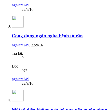
nghiant249
22/9/16
Công dụng ngăn ngừa bệnh từ rắn
nghiant249
,
22/9/16
Trả lời:
0
Đọc:
975
nghiant249
22/9/16
Một số điều không nên bỏ qua nếu muốn phun