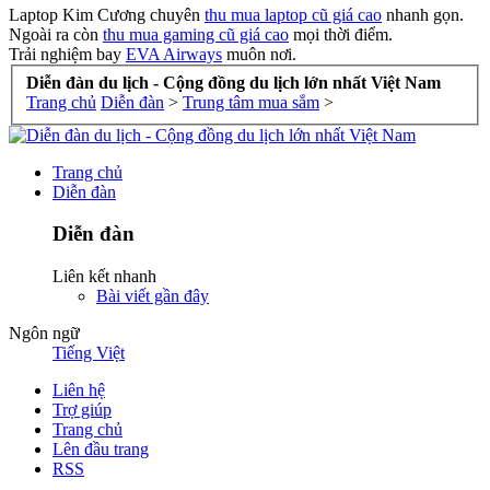
Laptop Kim Cương chuyên
thu mua laptop cũ giá cao
nhanh gọn.
Ngoài ra còn
thu mua gaming cũ giá cao
mọi thời điểm.
Trải nghiệm bay
EVA Airways
muôn nơi.
Diễn đàn du lịch - Cộng đồng du lịch lớn nhất Việt Nam
Trang chủ
Diễn đàn
>
Trung tâm mua sắm
>
Trang chủ
Diễn đàn
Diễn đàn
Liên kết nhanh
Bài viết gần đây
Ngôn ngữ
Tiếng Việt
Liên hệ
Trợ giúp
Trang chủ
Lên đầu trang
RSS