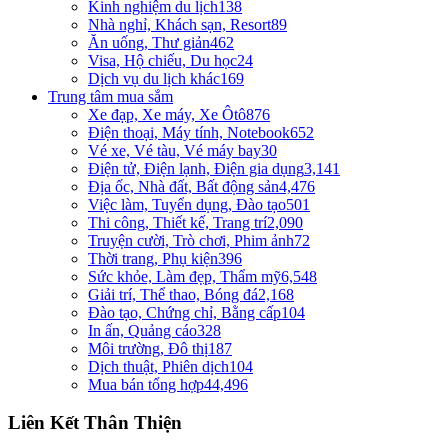
Kinh nghiệm du lịch
138
Nhà nghỉ, Khách sạn, Resort
89
Ăn uống, Thư giản
462
Visa, Hộ chiếu, Du học
24
Dịch vụ du lịch khác
169
Trung tâm mua sắm
Xe đạp, Xe máy, Xe Ôtô
876
Điện thoại, Máy tính, Notebook
652
Vé xe, Vé tàu, Vé máy bay
30
Điện tử, Điện lạnh, Điện gia dụng
3,141
Địa ốc, Nhà đất, Bất động sản
4,476
Việc làm, Tuyển dụng, Đào tạo
501
Thi công, Thiết kế, Trang trí
2,090
Truyện cười, Trò chơi, Phim ảnh
72
Thời trang, Phụ kiện
396
Sức khỏe, Làm đẹp, Thẩm mỹ
6,548
Giải trí, Thể thao, Bóng đá
2,168
Đào tạo, Chứng chỉ, Bằng cấp
104
In ấn, Quảng cáo
328
Môi trường, Đô thị
187
Dịch thuật, Phiên dịch
104
Mua bán tổng hợp
44,496
Liên Kết Thân Thiện