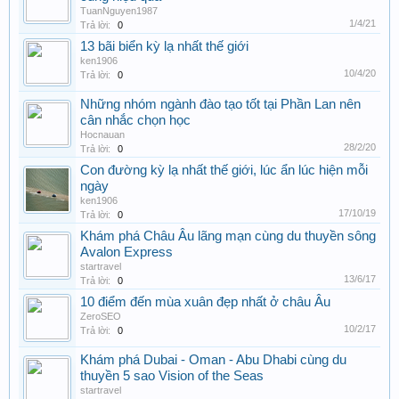
TuanNguyen1987
1/4/21
Trả lời:
0
13 bãi biển kỳ lạ nhất thế giới
ken1906
10/4/20
Trả lời:
0
Những nhóm ngành đào tạo tốt tại Phần Lan nên
cân nhắc chọn học
Hocnauan
28/2/20
Trả lời:
0
Con đường kỳ lạ nhất thế giới, lúc ẩn lúc hiện mỗi
ngày
ken1906
17/10/19
Trả lời:
0
Khám phá Châu Âu lãng mạn cùng du thuyền sông
Avalon Express
startravel
13/6/17
Trả lời:
0
10 điểm đến mùa xuân đẹp nhất ở châu Âu
ZeroSEO
10/2/17
Trả lời:
0
Khám phá Dubai - Oman - Abu Dhabi cùng du
thuyền 5 sao Vision of the Seas
startravel