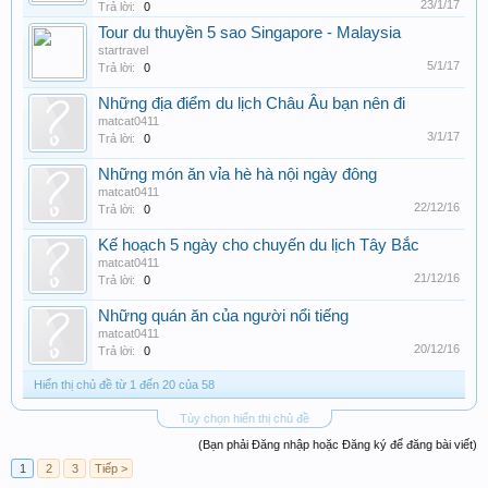
23/1/17
Trả lời:
0
Tour du thuyền 5 sao Singapore - Malaysia
startravel
5/1/17
Trả lời:
0
Những địa điểm du lịch Châu Âu bạn nên đi
matcat0411
3/1/17
Trả lời:
0
Những món ăn vỉa hè hà nội ngày đông
matcat0411
22/12/16
Trả lời:
0
Kế hoạch 5 ngày cho chuyến du lịch Tây Bắc
matcat0411
21/12/16
Trả lời:
0
Những quán ăn của người nổi tiếng
matcat0411
20/12/16
Trả lời:
0
Hiển thị chủ đề từ 1 đến 20 của 58
Tùy chọn hiển thị chủ đề
(Bạn phải Đăng nhập hoặc Đăng ký để đăng bài viết)
1
2
3
Tiếp >