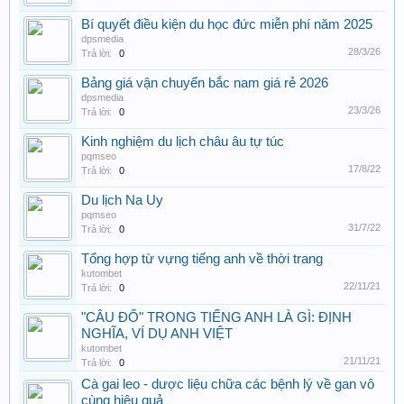
Bí quyết điều kiện du học đức miễn phí năm 2025
dpsmedia
28/3/26
Trả lời:
0
Bảng giá vận chuyển bắc nam giá rẻ 2026
dpsmedia
23/3/26
Trả lời:
0
Kinh nghiệm du lịch châu âu tự túc
pqmseo
17/8/22
Trả lời:
0
Du lịch Na Uy
pqmseo
31/7/22
Trả lời:
0
Tổng hợp từ vựng tiếng anh về thời trang
kutombet
22/11/21
Trả lời:
0
"CÂU ĐỐ" TRONG TIẾNG ANH LÀ GÌ: ĐỊNH
NGHĨA, VÍ DỤ ANH VIỆT
kutombet
21/11/21
Trả lời:
0
Cà gai leo - dược liệu chữa các bệnh lý về gan vô
cùng hiệu quả