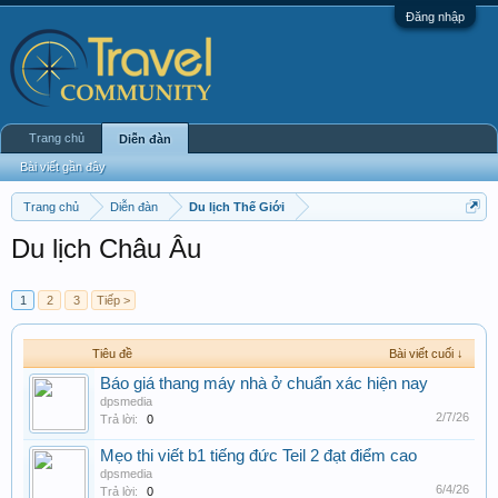
Đăng nhập
Trang chủ
Diễn đàn
Bài viết gần đây
Trang chủ
Diễn đàn
Du lịch Thế Giới
Du lịch Châu Âu
1
2
3
Tiếp >
Tiêu đề
Bài viết cuối ↓
Báo giá thang máy nhà ở chuẩn xác hiện nay
dpsmedia
2/7/26
Trả lời:
0
Mẹo thi viết b1 tiếng đức Teil 2 đạt điểm cao
dpsmedia
6/4/26
Trả lời:
0