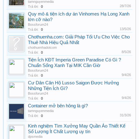
tamnguyenmedia
28/7/26
Trả lời:
0
Quy mô & tiện ích dự án Vinhomes Hạ Long Xanh
lớn cỡ nào?
Bossforum24
13/5/26
Trả lời:
0
Chothuenha.com: Giải Pháp Tối Ưu Cho Việc Cho
Thuê Nhà Hiệu Quả Nhất
chothuenhadotcom
8/5/26
Trả lời:
0
Tiện Ích KĐT Imperia Green Paradise Có Gì ?
Chuẩn Sống Xanh Tại MIK Cần Giờ
Bossforum24
9/4/26
Trả lời:
0
Cư Dân Căn Hộ Lusso Saigon Được Hưởng
Những Tiện Ích Gì?
Bossforum24
9/4/26
Trả lời:
0
Container mở bên hông là gì?
tamnguyenmedia
31/3/26
Trả lời:
0
Kinh nghiệm Tìm Xưởng May Quần Áo Thiết Kế
Số Lượng Ít Chất Lượng uy tín
dpsmedia