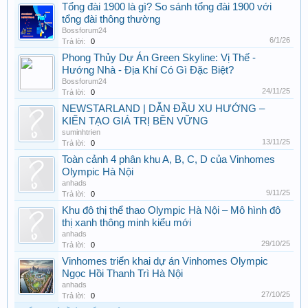
Tổng đài 1900 là gì? So sánh tổng đài 1900 với
tổng đài thông thường
Bossforum24
6/1/26
Trả lời:
0
Phong Thủy Dự Án Green Skyline: Vị Thế -
Hướng Nhà - Địa Khí Có Gì Đặc Biệt?
Bossforum24
24/11/25
Trả lời:
0
NEWSTARLAND | DẪN ĐẦU XU HƯỚNG –
KIẾN TẠO GIÁ TRỊ BỀN VỮNG
suminhtrien
13/11/25
Trả lời:
0
Toàn cảnh 4 phân khu A, B, C, D của Vinhomes
Olympic Hà Nội
anhads
9/11/25
Trả lời:
0
Khu đô thị thể thao Olympic Hà Nội – Mô hình đô
thị xanh thông minh kiểu mới
anhads
29/10/25
Trả lời:
0
Vinhomes triển khai dự án Vinhomes Olympic
Ngọc Hồi Thanh Trì Hà Nội
anhads
27/10/25
Trả lời:
0