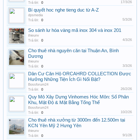
17/3/26
Trả lời:
0
Bí quyết hoc nghe tieng duc từ A-Z
dpsmedia
5/3/26
Trả lời:
0
So sánh lư hóa vàng mã inox 304 và inox 201
thieunv
4/3/26
Trả lời:
0
Cho thuê nhà nguyên căn tại Thuận An, Bình
Dương
thieunv
3/3/26
Trả lời:
0
Dân Cư Căn Hộ ORCAHRD COLLECTION Được
Hưởng Những Tiện Ích Gì Nổi Bật?
Bossforum24
26/2/26
Trả lời:
0
Quy Mô Xây Dựng Vinhomes Hóc Môn: Số Phân
Khu, Mật Độ & Mặt Bằng Tổng Thể
Bossforum24
10/2/26
Trả lời:
0
Cho thuê nhà xưởng từ 3000m đến 12.500m tại
KCN Yên Mỹ 2 Hưng Yên
thieunv
9/1/26
Trả lời:
0