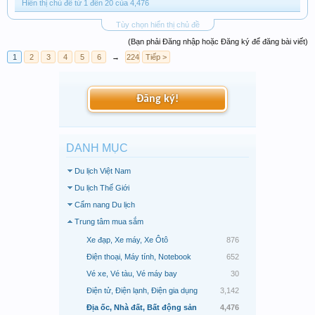
Hiển thị chủ đề từ 1 đến 20 của 4,476
Tùy chọn hiển thị chủ đề
(Bạn phải Đăng nhập hoặc Đăng ký để đăng bài viết)
1
2
3
4
5
6
→
224
Tiếp >
Đăng ký!
DANH MỤC
Du lịch Việt Nam
Du lịch Thế Giới
Cẩm nang Du lịch
Trung tâm mua sắm
Xe đạp, Xe máy, Xe Ôtô
876
Điện thoại, Máy tính, Notebook
652
Vé xe, Vé tàu, Vé máy bay
30
Điện tử, Điện lạnh, Điện gia dụng
3,142
Địa ốc, Nhà đất, Bất động sản
4,476