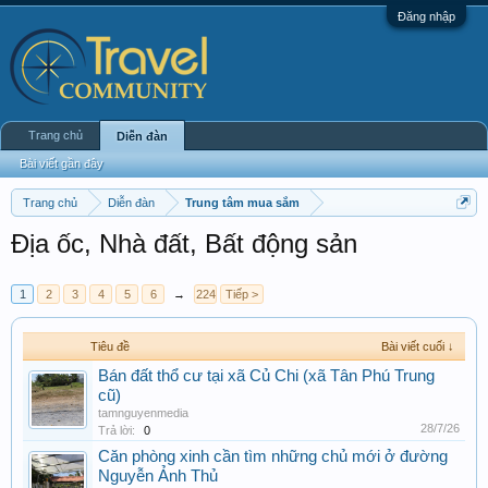
Đăng nhập
Trang chủ
Diễn đàn
Bài viết gần đây
Trang chủ
Diễn đàn
Trung tâm mua sắm
Địa ốc, Nhà đất, Bất động sản
1
2
3
4
5
6
→
224
Tiếp >
Tiêu đề
Bài viết cuối ↓
Bán đất thổ cư tại xã Củ Chi (xã Tân Phú Trung
cũ)
tamnguyenmedia
28/7/26
Trả lời:
0
Căn phòng xinh cần tìm những chủ mới ở đường
Nguyễn Ảnh Thủ