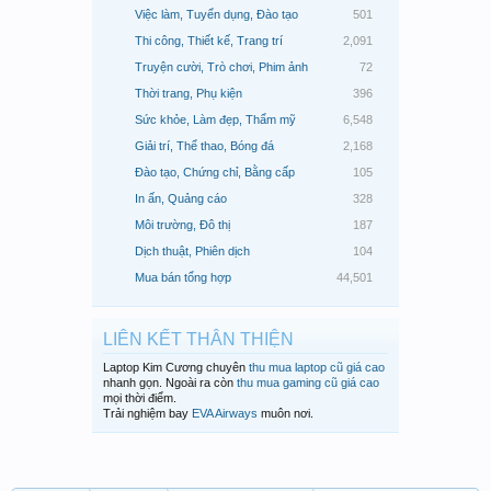
Việc làm, Tuyển dụng, Đào tạo
501
Thi công, Thiết kế, Trang trí
2,091
Truyện cười, Trò chơi, Phim ảnh
72
Thời trang, Phụ kiện
396
Sức khỏe, Làm đẹp, Thẩm mỹ
6,548
Giải trí, Thể thao, Bóng đá
2,168
Đào tạo, Chứng chỉ, Bằng cấp
105
In ấn, Quảng cáo
328
Môi trường, Đô thị
187
Dịch thuật, Phiên dịch
104
Mua bán tổng hợp
44,501
LIÊN KẾT THÂN THIỆN
Laptop Kim Cương chuyên
thu mua laptop cũ giá cao
nhanh gọn. Ngoài ra còn
thu mua gaming cũ giá cao
mọi thời điểm.
Trải nghiệm bay
EVA Airways
muôn nơi.