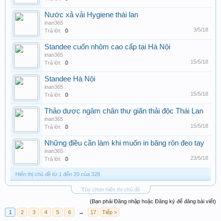
Nước xả vải Hygiene thái lan
inan365
3/5/18
Trả lời:
0
Standee cuốn nhôm cao cấp tại Hà Nội
inan365
15/5/18
Trả lời:
0
Standee Hà Nội
inan365
15/5/18
Trả lời:
0
Thảo dược ngâm chân thư giãn thải độc Thái Lan
inan365
15/5/18
Trả lời:
0
Những điều cần làm khi muốn in băng rôn đeo tay
inan365
23/5/18
Trả lời:
0
Hiển thị chủ đề từ 1 đến 20 của 328
Tùy chọn hiển thị chủ đề
(Bạn phải Đăng nhập hoặc Đăng ký để đăng bài viết)
1
2
3
4
5
6
→
17
Tiếp >