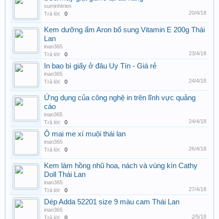
suminhtrien
20/4/18
Trả lời:
0
Kem dưỡng ẩm Aron bổ sung Vitamin E 200g Thái
Lan
inan365
23/4/18
Trả lời:
0
In bao bì giấy ở đâu Uy Tín - Giá rẻ
inan365
24/4/18
Trả lời:
0
Ứng dụng của công nghệ in trên lĩnh vực quảng
cáo
inan365
24/4/18
Trả lời:
0
Ô mai me xí muội thái lan
inan365
26/4/18
Trả lời:
0
Kem làm hồng nhũ hoa, nách và vùng kín Cathy
Doll Thái Lan
inan365
27/4/18
Trả lời:
0
Dép Adda 52201 size 9 màu cam Thái Lan
inan365
2/5/18
Trả lời:
0