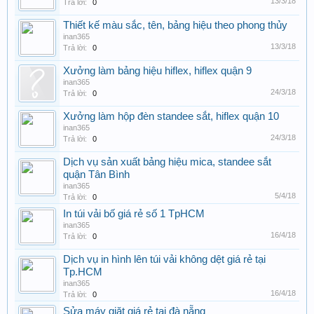
13/3/18
Trả lời:
0
Thiết kế màu sắc, tên, bảng hiệu theo phong thủy
inan365
13/3/18
Trả lời:
0
Xưởng làm bảng hiệu hiflex, hiflex quận 9
inan365
24/3/18
Trả lời:
0
Xưởng làm hộp đèn standee sắt, hiflex quận 10
inan365
24/3/18
Trả lời:
0
Dịch vụ sản xuất bảng hiệu mica, standee sắt
quận Tân Bình
inan365
5/4/18
Trả lời:
0
In túi vải bố giá rẻ số 1 TpHCM
inan365
16/4/18
Trả lời:
0
Dịch vụ in hình lên túi vải không dệt giá rẻ tại
Tp.HCM
inan365
16/4/18
Trả lời:
0
Sửa máy giặt giá rẻ tại đà nẵng