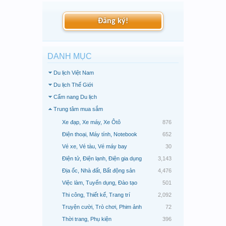
Đăng ký!
DANH MỤC
Du lịch Việt Nam
Du lịch Thế Giới
Cẩm nang Du lịch
Trung tâm mua sắm
Xe đạp, Xe máy, Xe Ôtô
876
Điện thoại, Máy tính, Notebook
652
Vé xe, Vé tàu, Vé máy bay
30
Điện tử, Điện lạnh, Điện gia dụng
3,143
Địa ốc, Nhà đất, Bất động sản
4,476
Việc làm, Tuyển dụng, Đào tạo
501
Thi công, Thiết kế, Trang trí
2,092
Truyện cười, Trò chơi, Phim ảnh
72
Thời trang, Phụ kiện
396