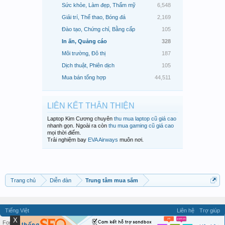
Sức khỏe, Làm đẹp, Thẩm mỹ
6,548
Giải trí, Thể thao, Bóng đá
2,169
Đào tạo, Chứng chỉ, Bằng cấp
105
In ấn, Quảng cáo
328
Môi trường, Đô thị
187
Dịch thuật, Phiên dịch
105
Mua bán tổng hợp
44,511
LIÊN KẾT THÂN THIỆN
Laptop Kim Cương chuyên
thu mua laptop cũ giá cao
nhanh gọn. Ngoài ra còn
thu mua gaming cũ giá cao
mọi thời điểm.
Trải nghiệm bay
EVA Airways
muôn nơi.
Trang chủ
Diễn đàn
Trung tâm mua sắm
Tiếng Việt
Liên hệ
Trợ giúp
X
Forum software by XenForo™ ©2010-2026 XenForo Ltd.
Quy định và Nội quy