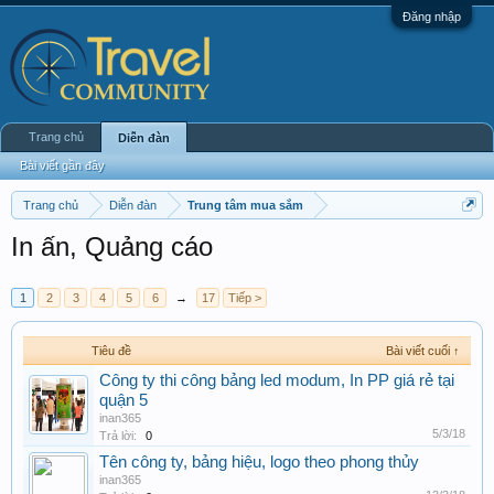
Đăng nhập
Trang chủ
Diễn đàn
Bài viết gần đây
Trang chủ
Diễn đàn
Trung tâm mua sắm
In ấn, Quảng cáo
1
2
3
4
5
6
→
17
Tiếp >
Tiêu đề
Bài viết cuối ↑
Công ty thi công bảng led modum, In PP giá rẻ tại
quận 5
inan365
5/3/18
Trả lời:
0
Tên công ty, bảng hiệu, logo theo phong thủy
inan365