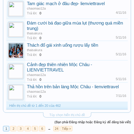
Tam giác mạch ở đâu đẹp- lienviettravel
chaomao12a
4/11/16
Trả lời:
0
Đám cưới bá đạo giữa mùa lụt (thương quá miền
trung)
thaisakura
5/11/16
Trả lời:
0
Thách đố gái xinh uống rượu lấy tiền
thaisakura
5/11/16
Trả lời:
0
Cảnh đẹp thiên nhiên Mộc Châu -
LIENVIETTRAVEL
chaomao12a
5/11/16
Trả lời:
0
Thả hồn trên bản làng Mộc Châu - lienviettravel
chaomao12a
7/11/16
Trả lời:
0
Hiển thị chủ đề từ 1 đến 20 của 462
Tùy chọn hiển thị chủ đề
(Bạn phải Đăng nhập hoặc Đăng ký để đăng bài viết)
1
2
3
4
5
6
→
24
Tiếp >