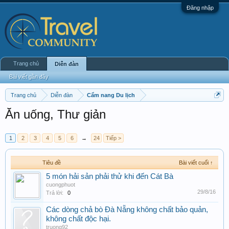
Đăng nhập
Trang chủ
Diễn đàn
Bài viết gần đây
Trang chủ
Diễn đàn
Cẩm nang Du lịch
Ăn uống, Thư giản
1
2
3
4
5
6
→
24
Tiếp >
Tiêu đề
Bài viết cuối ↑
5 món hải sản phải thử khi đến Cát Bà
cuongphuot
29/8/16
Trả lời:
0
Các dòng chả bò Đà Nẵng không chất bảo quản,
không chất độc hại.
truong92