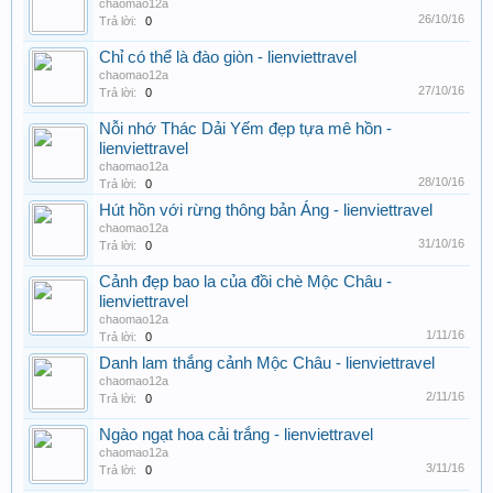
chaomao12a
26/10/16
Trả lời:
0
Chỉ có thể là đào giòn - lienviettravel
chaomao12a
27/10/16
Trả lời:
0
Nỗi nhớ Thác Dải Yếm đẹp tựa mê hồn -
lienviettravel
chaomao12a
28/10/16
Trả lời:
0
Hút hồn với rừng thông bản Áng - lienviettravel
chaomao12a
31/10/16
Trả lời:
0
Cảnh đẹp bao la của đồi chè Mộc Châu -
lienviettravel
chaomao12a
1/11/16
Trả lời:
0
Danh lam thắng cảnh Mộc Châu - lienviettravel
chaomao12a
2/11/16
Trả lời:
0
Ngào ngạt hoa cải trắng - lienviettravel
chaomao12a
3/11/16
Trả lời:
0