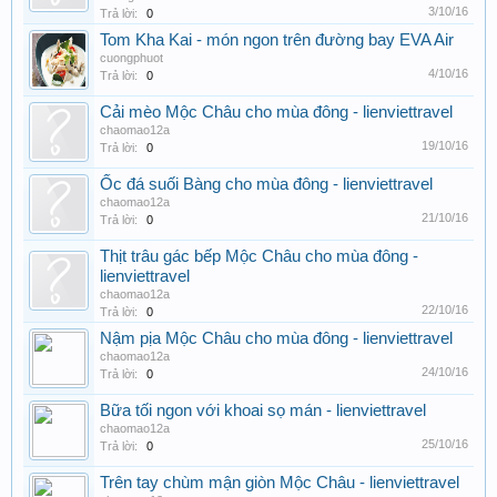
3/10/16
Trả lời:
0
Tom Kha Kai - món ngon trên đường bay EVA Air
cuongphuot
4/10/16
Trả lời:
0
Cải mèo Mộc Châu cho mùa đông - lienviettravel
chaomao12a
19/10/16
Trả lời:
0
Ốc đá suối Bàng cho mùa đông - lienviettravel
chaomao12a
21/10/16
Trả lời:
0
Thịt trâu gác bếp Mộc Châu cho mùa đông -
lienviettravel
chaomao12a
22/10/16
Trả lời:
0
Nậm pịa Mộc Châu cho mùa đông - lienviettravel
chaomao12a
24/10/16
Trả lời:
0
Bữa tối ngon với khoai sọ mán - lienviettravel
chaomao12a
25/10/16
Trả lời:
0
Trên tay chùm mận giòn Mộc Châu - lienviettravel