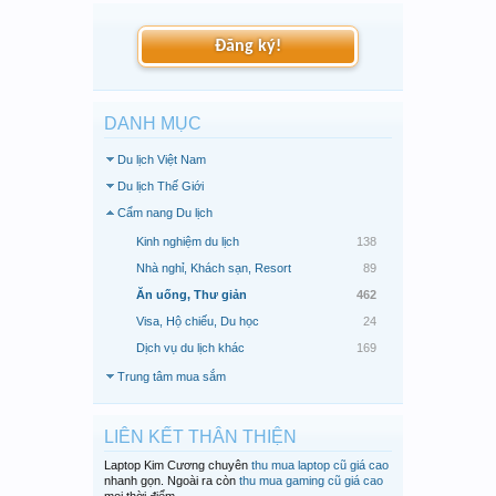
Đăng ký!
DANH MỤC
Du lịch Việt Nam
Du lịch Thế Giới
Cẩm nang Du lịch
Kinh nghiệm du lịch
138
Nhà nghỉ, Khách sạn, Resort
89
Ăn uống, Thư giản
462
Visa, Hộ chiếu, Du học
24
Dịch vụ du lịch khác
169
Trung tâm mua sắm
LIÊN KẾT THÂN THIỆN
Laptop Kim Cương chuyên
thu mua laptop cũ giá cao
nhanh gọn. Ngoài ra còn
thu mua gaming cũ giá cao