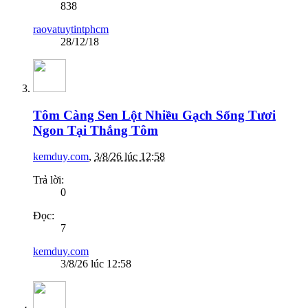
838
raovatuytintphcm
28/12/18
Tôm Càng Sen Lột Nhiều Gạch Sống Tươi
Ngon Tại Thắng Tôm
kemduy.com
,
3/8/26 lúc 12:58
Trả lời:
0
Đọc:
7
kemduy.com
3/8/26 lúc 12:58