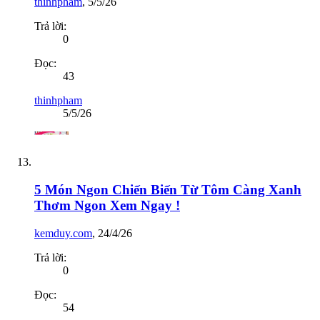
thinhpham
,
5/5/26
Trả lời:
0
Đọc:
43
thinhpham
5/5/26
5 Món Ngon Chiến Biến Từ Tôm Càng Xanh
Thơm Ngon Xem Ngay !
kemduy.com
,
24/4/26
Trả lời:
0
Đọc:
54