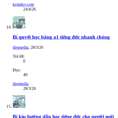
kemduy.com
24/4/26
Bí quyết học bằng a1 tiếng đức nhanh chóng
dpsmedia
,
28/3/26
Trả lời:
0
Đọc:
49
dpsmedia
28/3/26
Bí kíp hướng dẫn học tiếng đức cho người mới