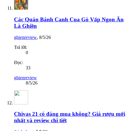
Các Quán Bánh Canh Cua Gò Vấp Ngon Ăn
Là Ghiền
ghienreview
,
8/5/26
Trả lời:
0
Đọc:
33
ghienreview
8/5/26
Chivas 21 có đáng mua không? Giá rượu mới
nhất và review chi tiết