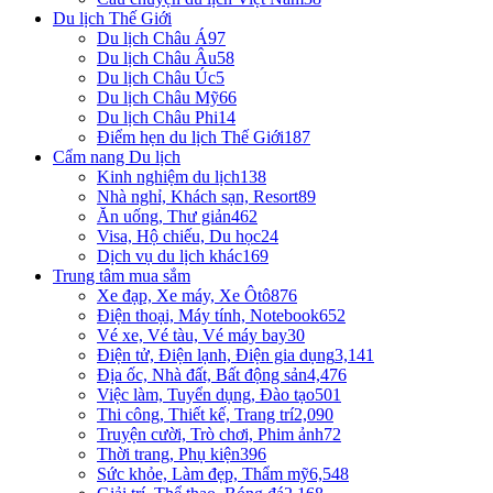
Du lịch Thế Giới
Du lịch Châu Á
97
Du lịch Châu Âu
58
Du lịch Châu Úc
5
Du lịch Châu Mỹ
66
Du lịch Châu Phi
14
Điểm hẹn du lịch Thế Giới
187
Cẩm nang Du lịch
Kinh nghiệm du lịch
138
Nhà nghỉ, Khách sạn, Resort
89
Ăn uống, Thư giản
462
Visa, Hộ chiếu, Du học
24
Dịch vụ du lịch khác
169
Trung tâm mua sắm
Xe đạp, Xe máy, Xe Ôtô
876
Điện thoại, Máy tính, Notebook
652
Vé xe, Vé tàu, Vé máy bay
30
Điện tử, Điện lạnh, Điện gia dụng
3,141
Địa ốc, Nhà đất, Bất động sản
4,476
Việc làm, Tuyển dụng, Đào tạo
501
Thi công, Thiết kế, Trang trí
2,090
Truyện cười, Trò chơi, Phim ảnh
72
Thời trang, Phụ kiện
396
Sức khỏe, Làm đẹp, Thẩm mỹ
6,548