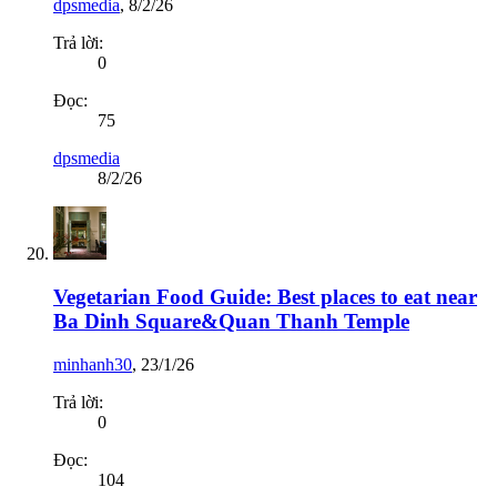
dpsmedia
,
8/2/26
Trả lời:
0
Đọc:
75
dpsmedia
8/2/26
Vegetarian Food Guide: Best places to eat near
Ba Dinh Square&Quan Thanh Temple
minhanh30
,
23/1/26
Trả lời:
0
Đọc:
104