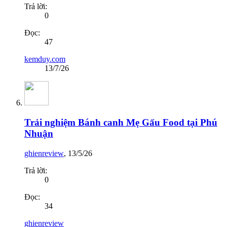
Trả lời:
0
Đọc:
47
kemduy.com
13/7/26
Trải nghiệm Bánh canh Mẹ Gấu Food tại Phú
Nhuận
ghienreview
,
13/5/26
Trả lời:
0
Đọc:
34
ghienreview