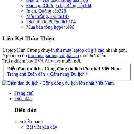
Giải trí, Thể thao, Bóng đá
2,168
Đào tạo, Chứng chỉ, Bằng cấp
104
In ấn, Quảng cáo
328
Môi trường, Đô thị
187
Dịch thuật, Phiên dịch
104
Mua bán tổng hợp
44,496
Liên Kết Thân Thiện
Laptop Kim Cương chuyên
thu mua laptop cũ giá cao
nhanh gọn.
Ngoài ra còn
thu mua gaming cũ giá cao
mọi thời điểm.
Trải nghiệm bay
EVA Airways
muôn nơi.
Diễn đàn du lịch - Cộng đồng du lịch lớn nhất Việt Nam
Trang chủ
Diễn đàn
>
Cẩm nang Du lịch
>
Trang chủ
Diễn đàn
Diễn đàn
Liên kết nhanh
Bài viết gần đây