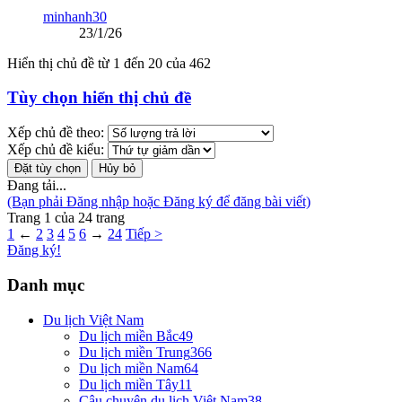
minhanh30
23/1/26
Hiển thị chủ đề từ 1 đến 20 của 462
Tùy chọn hiển thị chủ đề
Xếp chủ đề theo:
Xếp chủ đề kiểu:
Đang tải...
(Bạn phải Đăng nhập hoặc Đăng ký để đăng bài viết)
Trang 1 của 24 trang
1
←
2
3
4
5
6
→
24
Tiếp >
Đăng ký!
Danh mục
Du lịch Việt Nam
Du lịch miền Bắc
49
Du lịch miền Trung
366
Du lịch miền Nam
64
Du lịch miền Tây
11
Câu chuyện du lịch Việt Nam
38