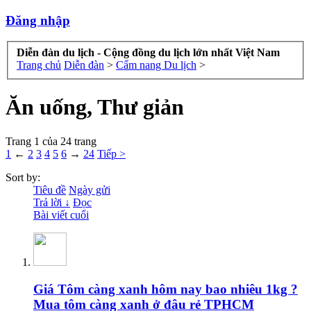
Đăng nhập
Diễn đàn du lịch - Cộng đồng du lịch lớn nhất Việt Nam
Trang chủ
Diễn đàn
>
Cẩm nang Du lịch
>
Ăn uống, Thư giản
Trang 1 của 24 trang
1
←
2
3
4
5
6
→
24
Tiếp >
Sort by:
Tiêu đề
Ngày gửi
Trả lời ↓
Đọc
Bài viết cuối
Giá Tôm càng xanh hôm nay bao nhiêu 1kg ?
Mua tôm càng xanh ở đâu rẻ TPHCM