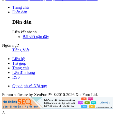
Trang chủ
Diễn đàn
Diễn đàn
Liên kết nhanh
Bài viết gần đây
Ngôn ngữ
Tiếng Việt
Liên hệ
Trợ giúp
Trang chủ
Lên đầu trang
RSS
Quy định và Nội quy
Forum software by XenForo™ ©2010-2026 XenForo Ltd.
X