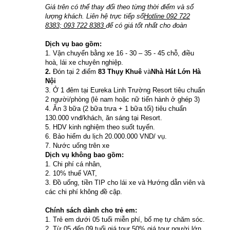
Giá trên có thể thay đổi theo từng thời điểm và số
lượng khách. Liên hệ trực tiếp số
Hotline 092 722
8383; 093 722 8383
để có giá tốt nhất cho đoàn
Dịch vụ bao gồm:
1. Vận chuyển bằng xe 16 - 30 – 35 - 45 chỗ, điều
hoà, lái xe chuyên nghiệp.
2.
Đón tại 2 điểm
83 Thụy Khuê
và
Nhà Hát Lớn Hà
Nội
3. Ở 1 đêm tại Eureka Linh Trường Resort tiêu chuẩn
2 người/phòng (lẻ nam hoặc nữ tiến hành ở ghép 3)
4. Ăn 3 bữa (2 bữa trưa + 1 bữa tối) tiêu chuẩn
130.000 vnđ/khách, ăn sáng tại Resort.
5. HDV kinh nghiệm theo suốt tuyến.
6. Bảo hiểm du lịch 20.000.000 VND/ vụ.
7. Nước uống trên xe
Dịch vụ không bao gồm:
1. Chi phí cá nhân,
2. 10% thuế VAT,
3. Đồ uống, tiền TIP cho lái xe và Hướng dẫn viên và
các chi phí không đề cập.
Chính sách dành cho trẻ em:
1. Trẻ em dưới 05 tuổi miễn phí, bố mẹ tự chăm sóc.
2. Từ 05 đến 09 tuổi giá tour 50% giá tour người lớn,