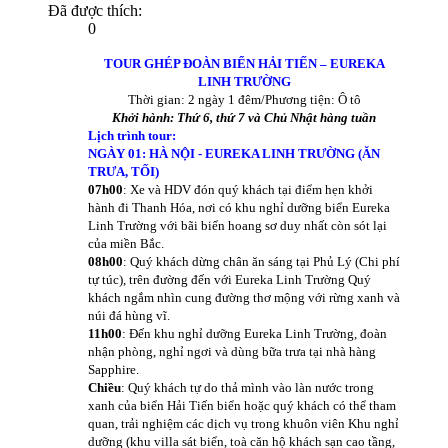
Đã được thích:
0
TOUR GHÉP ĐOÀN BIỂN HẢI TIẾN – EUREKA
LINH TRƯỜNG
Thời gian: 2 ngày 1 đêm/Phương tiện: Ô tô
Khởi hành: Thứ 6, thứ 7 và Chủ Nhật hàng tuần
Lịch trình tour:
NGÀY 01: HÀ NỘI - EUREKA LINH TRƯỜNG (ĂN
TRƯA, TỐI)
07h00
: Xe và HDV đón quý khách tại điểm hẹn khởi
hành đi Thanh Hóa, nơi có khu nghỉ dưỡng biển Eureka
Linh Trường với bãi biển hoang sơ duy nhất còn sót lại
của miền Bắc.
08h00
: Quý khách dừng chân ăn sáng tại Phủ Lý (Chi phí
tự túc), trên đường đến với Eureka Linh Trường Quý
khách ngắm nhìn cung đường thơ mộng với rừng xanh và
núi đá hùng vĩ.
11h00
: Đến khu nghỉ dưỡng Eureka Linh Trường, đoàn
nhận phòng, nghỉ ngơi và dùng bữa trưa tại nhà hàng
Sapphire.
Chiều
: Quý khách tự do thả mình vào làn nước trong
xanh của biển Hải Tiến biển hoặc quý khách có thể tham
quan, trải nghiệm các dịch vụ trong khuôn viên Khu nghỉ
dưỡng (khu villa sát biển, toà căn hộ khách sạn cao tầng,