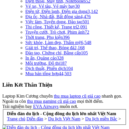
Điện thoại, Máy tính, Notebook
652
Vé xe, Vé tàu, Vé máy bay
30
Điện tử, Điện lạnh, Điện gia dụng
3,142
Địa ốc, Nhà đất, Bất động sản
4,476
Việc làm, Tuyển dụng, Đào tạo
501
Thi công, Thiết kế, Trang trí
2,091
Truyện cười, Trò chơi, Phim ảnh
72
Thời trang, Phụ kiện
396
Sức khỏe, Làm đẹp, Thẩm mỹ
6,548
Giải trí, Thể thao, Bóng đá
2,168
Đào tạo, Chứng chỉ, Bằng cấp
105
In ấn, Quảng cáo
328
Môi trường, Đô thị
187
Dịch thuật, Phiên dịch
104
Mua bán tổng hợp
44,503
Liên Kết Thân Thiện
Laptop Kim Cương chuyên
thu mua laptop cũ giá cao
nhanh gọn.
Ngoài ra còn
thu mua gaming cũ giá cao
mọi thời điểm.
Trải nghiệm bay
EVA Airways
muôn nơi.
Diễn đàn du lịch - Cộng đồng du lịch lớn nhất Việt Nam
Trang chủ
Diễn đàn
>
Du lịch Việt Nam
>
Du lịch miền Bắc
>