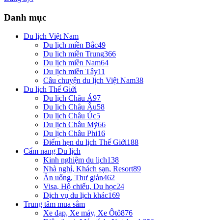
Danh mục
Du lịch Việt Nam
Du lịch miền Bắc
49
Du lịch miền Trung
366
Du lịch miền Nam
64
Du lịch miền Tây
11
Câu chuyện du lịch Việt Nam
38
Du lịch Thế Giới
Du lịch Châu Á
97
Du lịch Châu Âu
58
Du lịch Châu Úc
5
Du lịch Châu Mỹ
66
Du lịch Châu Phi
16
Điểm hẹn du lịch Thế Giới
188
Cẩm nang Du lịch
Kinh nghiệm du lịch
138
Nhà nghỉ, Khách sạn, Resort
89
Ăn uống, Thư giản
462
Visa, Hộ chiếu, Du học
24
Dịch vụ du lịch khác
169
Trung tâm mua sắm
Xe đạp, Xe máy, Xe Ôtô
876