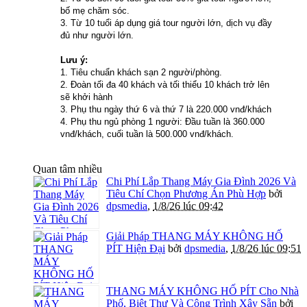
bố mẹ chăm sóc.
3. Từ 10 tuổi áp dụng giá tour người lớn, dịch vụ đầy
đủ như người lớn.
Lưu ý:
1. Tiêu chuẩn khách sạn 2 người/phòng.
2. Đoàn tối đa 40 khách và tối thiểu 10 khách trở lên
sẽ khởi hành
3. Phụ thu ngày thứ 6 và thứ 7 là 220.000 vnđ/khách
4. Phụ thu ngủ phòng 1 người: Đầu tuần là 360.000
vnđ/khách, cuối tuần là 500.000 vnđ/khách.
Quan tâm nhiều
Chi Phí Lắp Thang Máy Gia Đình 2026 Và
Tiêu Chí Chọn Phương Án Phù Hợp
bởi
dpsmedia
,
1/8/26 lúc 09:42
Giải Pháp THANG MÁY KHÔNG HỐ
PÍT Hiện Đại
bởi
dpsmedia
,
1/8/26 lúc 09:51
THANG MÁY KHÔNG HỐ PÍT Cho Nhà
Phố, Biệt Thự Và Công Trình Xây Sẵn
bởi