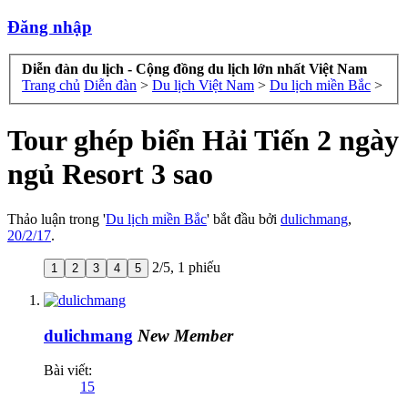
Đăng nhập
Diễn đàn du lịch - Cộng đồng du lịch lớn nhất Việt Nam
Trang chủ
Diễn đàn
>
Du lịch Việt Nam
>
Du lịch miền Bắc
>
Tour ghép biển Hải Tiến 2 ngày
ngủ Resort 3 sao
Thảo luận trong '
Du lịch miền Bắc
' bắt đầu bởi
dulichmang
,
20/2/17
.
2
/
5
,
1 phiếu
1
2
3
4
5
dulichmang
New Member
Bài viết:
15