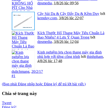
dpsmedia
,
1/8/26 lúc 09:56
Cây Sủi Da & Cây Đẩy Da & Kềm Duy
bởi
kemduy.com
,
3/8/26 lúc 22:07
Kích Thước Hố Thang Máy Tiêu Chuẩn Là
Bao Nhiêu? 4 Lưu Ý Quan Trọng
bởi
dpsmedia
,
3/8/26 lúc 12:04
Kinh nghiệm lựa chọn thang máy gia đình
phù hợp với từng công trình
bởi
thinhpham
,
4/8/26 lúc 17:48
dulichmang
,
20/2/17
#1
(Bạn phải Đăng nhập hoặc Đăng ký để trả lời bài viết.)
Chia sẻ trang này
Tweet
Đăng ký!