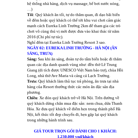
hệ thống nhà hàng, dịch vụ massage, bể bơi nước nóng,
…)
Tối
: Quý khách ăn tối, tự do thăm quan, đi dạo bãi biển
về đêm hoặc quý khách có thể tới khu vui chơi cảm giác
mạnh cách Eureka Linh Trường 2km để tham gia các trò
chơi vô cùng thú vị mới được đưa vào khai thác từ năm
2016 (Chi phí tự túc).
Nghỉ đêm tại Eureka Linh Trường Resort 3 sao.
NGÀY 02: EUREKA LINH TRƯỜNG - HÀ NỘI (ĂN
SÁNG, TRƯA)
Sáng:
Sau khi ăn sáng, đoàn tự do tắm biển hoặc đi thăm
quan các địa danh quanh vùng như: đền thờ Lê Trung
Giang (di tích được UNESCO Việt Nam bảo trợ), chùa Hồi
Long, nhà thờ Ave Maria và cảng cá Lạch Trường.
Trưa:
Quý khách làm thủ tục trả phòng, ăn trưa tại nhà
hàng của Resort thưởng thức các món ăn đặc sản địa
phương.
Chiều
: Xe đón quý khách trở về Hà Nội. Trên đường về
quý khách dừng chân mua đặc sản: nem chua, dứa Thanh
Hóa. Xe đưa quý khách về điểm hẹn trong thành phố Hà
Nội, kết thúc tốt đẹp chuyến đi, hẹn gặp lại quý khách
trong những hành trình sau.
GIÁ TOUR TRỌN GÓI DÀNH CHO 1 KHÁCH:
1.230.000 vnđ/khách