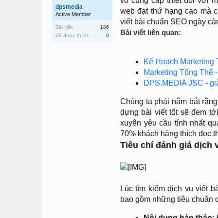
vô cùng cấp thiết đối với 
dpsmedia
web đạt thứ hạng cao mà c
Active Member
viết bài chuẩn SEO ngày càn
Bài viết:
186
Bài viết liên quan:
Đã được thích:
0
Kế Hoạch Marketing 
Marketing Tổng Thể 
DPS.MEDIA JSC - giải 
Chúng ta phải nắm bắt rằng
dựng bài viết tốt sẽ đem tớ
xuyên yêu cầu tính nhất qu
70% khách hàng thích đọc thô
Tiêu chí đánh giá dịch
Lúc tìm kiếm dịch vụ viết 
bao gồm những tiêu chuẩn q
Nội dung bản thảo: