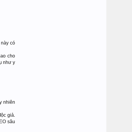
 này có
iao cho
ụ như y
y nhiên
ộc giả.
SEO sâu