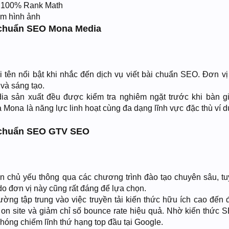
u 100% Rank Math
ồm hình ảnh
i chuẩn SEO Mona Media
 tên nổi bật khi nhắc đến dịch vụ viết bài chuẩn SEO. Đơn vị
 và sáng tạo.
a sản xuất đều được kiểm tra nghiêm ngặt trước khi bàn g
Mona là năng lực linh hoạt cùng đa dạng lĩnh vực đặc thù ví d
ài chuẩn SEO GTV SEO
 chủ yếu thông qua các chương trình đào tạo chuyên sâu, tu
do đơn vị này cũng rất đáng để lựa chọn.
ờng tập trung vào việc truyền tải kiến thức hữu ích cao đến đ
e on site và giảm chỉ số bounce rate hiệu quả. Nhờ kiến thức 
chóng chiếm lĩnh thứ hạng top đầu tại Google.