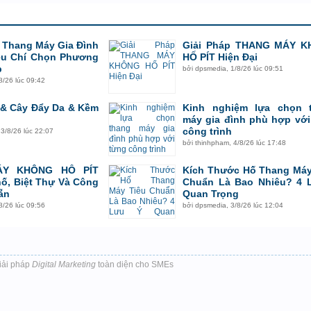
p Thang Máy Gia Đình
Giải Pháp THANG MÁY 
êu Chí Chọn Phương
HỐ PÍT Hiện Đại
p
bởi
dpsmedia
,
1/8/26 lúc 09:51
8/26 lúc 09:42
 & Cây Đẩy Da & Kềm
Kinh nghiệm lựa chọn 
máy gia đình phù hợp với
công trình
,
3/8/26 lúc 22:07
bởi
thinhpham
,
4/8/26 lúc 17:48
ÁY KHÔNG HỐ PÍT
Kích Thước Hố Thang Máy
ố, Biệt Thự Và Công
Chuẩn Là Bao Nhiêu? 4 
ẵn
Quan Trọng
8/26 lúc 09:56
bởi
dpsmedia
,
3/8/26 lúc 12:04
iải pháp
Digital Marketing
toàn diện cho SMEs