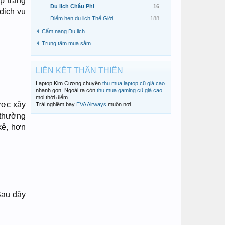
p trang
Du lịch Châu Phi
16
dịch vụ
Điểm hẹn du lịch Thế Giới
188
Cẩm nang Du lịch
Trung tâm mua sắm
LIÊN KẾT THÂN THIỆN
Laptop Kim Cương chuyên
thu mua laptop cũ giá cao
nhanh gọn. Ngoài ra còn
thu mua gaming cũ giá cao
mọi thời điểm.
ược xây
Trải nghiệm bay
EVA Airways
muôn nơi.
 thường
kê, hơn
Sau đây