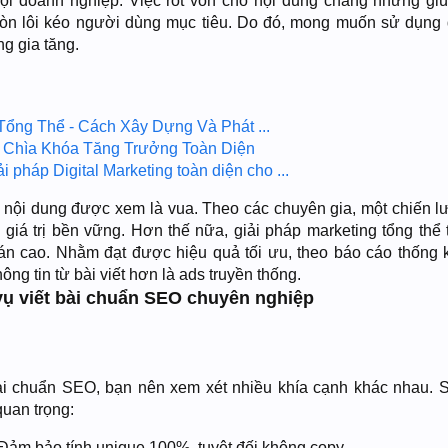
mọi doanh nghiệp. Việc rót vốn cho nội dung chẳng những giú
òn lôi kéo người dùng mục tiêu. Do đó, mong muốn sử dụng 
g gia tăng.
Tổng Thể - Cách Xây Dựng Và Phát ...
- Chìa Khóa Tăng Trưởng Toàn Diện
pháp Digital Marketing toàn diện cho ...
 nội dung được xem là vua. Theo các chuyên gia, một chiến l
i giá trị bền vững. Hơn thế nữa, giải pháp marketing tổng thể
án cao. Nhằm đạt được hiệu quả tối ưu, theo báo cáo thống 
ng tin từ bài viết hơn là ads truyền thống.
 vụ viết bài chuẩn SEO chuyên nghiệp
bài chuẩn SEO, bạn nên xem xét nhiều khía cạnh khác nhau. 
uan trọng:
Đảm bảo tính unique 100%, tuyệt đối không copy.