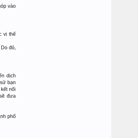
góp vào
 vị thế
 Do đó,
ến dịch
 sử bạn
kết nối
 sẽ đưa
ành phố