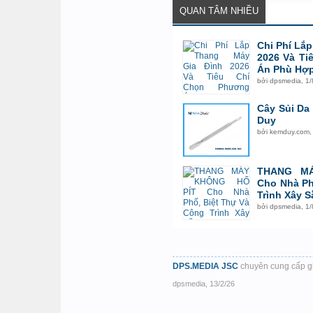
QUAN TÂM NHIỀU
Chi Phí Lắ
2026 Và Ti
Án Phù Hợ
bởi
dpsmedia
,
1/
Cây Sủi Da
Duy
bởi
kemduy.com
THANG M
Cho Nhà Ph
Trình Xây S
bởi
dpsmedia
,
1/
DPS.MEDIA JSC
chuyên cung cấp g
dpsmedia
,
13/2/26