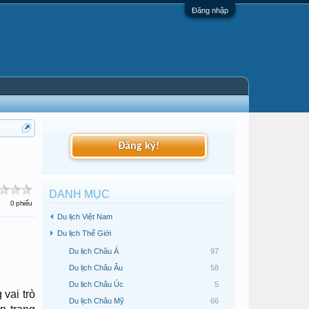
Đăng nhập
Đăng ký!
DANH MỤC
0 phiếu
Du lịch Việt Nam
Du lịch Thế Giới
Du lịch Châu Á
97
Du lịch Châu Âu
58
Du lịch Châu Úc
5
vai trò
Du lịch Châu Mỹ
66