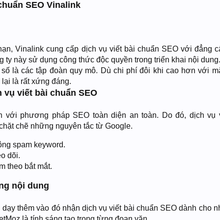
 chuẩn SEO Vinalink
 hạn, Vinalink cung cấp dịch vụ viết bài chuẩn SEO với đẳng c
ty này sử dụng công thức độc quyền trong triển khai nội dung
a số là các tập đoàn quy mô. Dù chi phí đôi khi cao hơn với m
lại là rất xứng đáng.
 vụ viết bài chuẩn SEO
ới phương pháp SEO toàn diện an toàn. Do đó, dịch vụ v
chặt chẽ những nguyên tắc từ Google.
hông spam keyword.
o dõi.
m theo bắt mắt.
ống nội dung
dạy thêm vào đó nhận dịch vụ viết bài chuẩn SEO dành cho n
etMoz là tính sáng tạo trong từng đoạn văn.