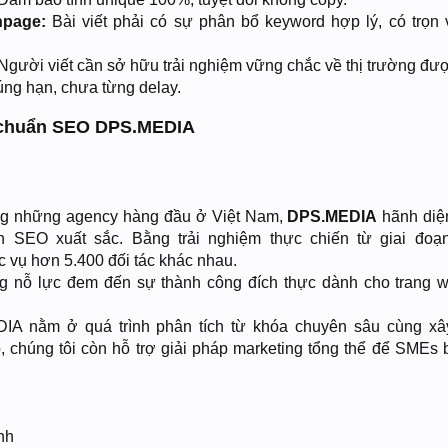
npage:
Bài viết phải có sự phân bổ keyword hợp lý, có trọn 
Người viết cần sở hữu trải nghiệm vững chắc về thị trường được
ng hạn, chưa từng delay.
ài chuẩn SEO DPS.MEDIA
ng những agency hàng đầu ở Việt Nam,
DPS.MEDIA
hãnh diệ
ẩn SEO xuất sắc. Bằng trải nghiệm thực chiến từ giai đoạ
vụ hơn 5.400 đối tác khác nhau.
g nỗ lực đem đến sự thành công đích thực dành cho trang 
DIA nằm ở quá trình phân tích từ khóa chuyên sâu cùng x
đó, chúng tôi còn hỗ trợ giải pháp marketing tổng thể để SMEs 
nh