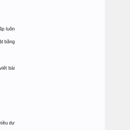
ấp luôn
.
ặt bằng
iết bài
hiều dự