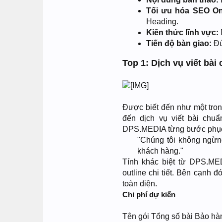
Tối ưu hóa SEO O
Heading.
Kiến thức lĩnh vực:
Tiến độ bàn giao:
Đú
Top 1: Dịch vụ viết b
Được biết đến như một tro
đến dịch vụ viết bài chu
DPS.MEDIA từng bước phục 
"Chúng tôi không ngừn
khách hàng."​
Tính khác biệt từ DPS.ME
outline chi tiết. Bên cạnh 
toàn diện.
Chi phí dự kiến
Tên gói Tổng số bài Bảo hà