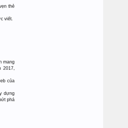
vẹn thẻ
 viết.
n mang
n 2017,
web của
ây dựng
bứt phá