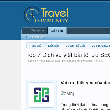
Trang chủ
Diễn đàn
Bài viết gần đây
Trang chủ
Diễn đàn
Du lịch Thế Giới
Du lịch Châu 
Top 7 Dịch vụ viết bài tối ưu SE
Thảo luận trong '
Du lịch Châu Phi
' bắt đầu bởi
dpsmedia
,
13/2/26
.
Vai trò thiết yếu của d
Trong thời đại số hóa bùng