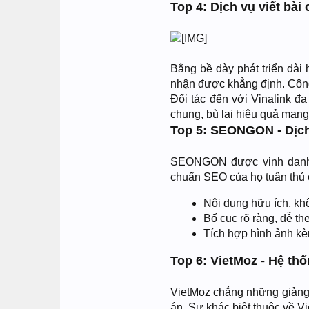
Top 4: Dịch vụ viết bài
Bằng bề dày phát triển dài
nhận được khẳng định. Công 
Đối tác đến với Vinalink đ
chung, bù lại hiệu quả mang 
Top 5: SEONGON - Dịch
SEONGON được vinh danh v
chuẩn SEO của họ tuân thủ 
Nội dung hữu ích, k
Bố cục rõ ràng, dễ the
Tích hợp hình ảnh kè
Top 6: VietMoz - Hệ th
VietMoz chẳng những giảng 
án. Sự khác biệt thuộc về Vi