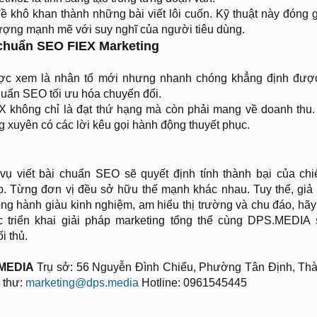
đề khô khan thành những bài viết lôi cuốn. Kỹ thuật này đóng 
tượng mạnh mẽ với suy nghĩ của người tiêu dùng.
i chuẩn SEO FIEX Marketing
ợc xem là nhân tố mới nhưng nhanh chóng khẳng định được
chuẩn SEO tối ưu hóa chuyển đổi.
X không chỉ là đạt thứ hạng mà còn phải mang về doanh thu.
 xuyên có các lời kêu gọi hành động thuyết phục.
 vụ viết bài chuẩn SEO sẽ quyết định tính thành bại của chi
p. Từng đơn vị đều sở hữu thế mạnh khác nhau. Tuy thế, giả
ng hành giàu kinh nghiệm, am hiểu thị trường và chu đáo, hãy 
 triển khai giải pháp marketing tổng thể cùng DPS.MEDIA
i thủ.
MEDIA
Trụ sở: 56 Nguyễn Đình Chiểu, Phường Tân Định, Th
 thư:
marketing@dps.media
Hotline: 0961545445