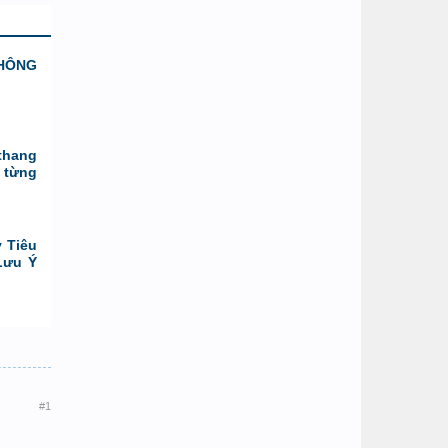
KHÔNG
thang
 từng
 Tiêu
Lưu Ý
#1