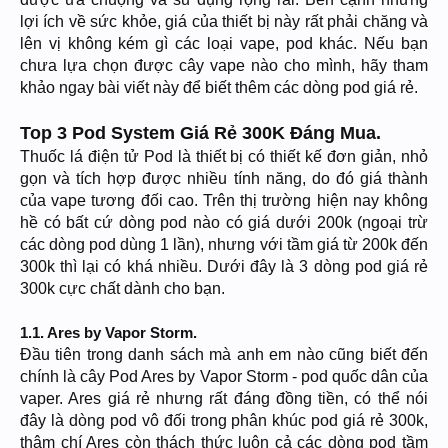
lợi ích về sức khỏe, giá của thiết bị này rất phải chăng và
lên vị không kém gì các loại vape, pod khác. Nếu bạn
chưa lựa chọn được cây vape nào cho mình, hãy tham
khảo ngay bài viết này để biết thêm các dòng pod giá rẻ.
Top 3 Pod System Giá Rẻ 300K Đáng Mua.
Thuốc lá điện tử Pod là thiết bị có thiết kế đơn giản, nhỏ
gọn và tích hợp được nhiều tính năng, do đó giá thành
của vape tương đối cao. Trên thị trường hiện nay không
hề có bất cứ dòng pod nào có giá dưới 200k (ngoại trừ
các dòng pod dùng 1 lần), nhưng với tầm giá từ 200k đến
300k thì lại có khá nhiều. Dưới đây là 3 dòng pod giá rẻ
300k cực chất dành cho bạn.
1.1. Ares by Vapor Storm.
Đầu tiên trong danh sách mà anh em nào cũng biết đến
chính là cây Pod Ares by Vapor Storm - pod quốc dân của
vaper. Ares giá rẻ nhưng rất đáng đồng tiền, có thể nói
đây là dòng pod vô đối trong phân khúc pod giá rẻ 300k,
thậm chí Ares còn thách thức luôn cả các dòng pod tầm