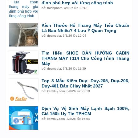
đình phù hợp với từng công trình
bởi
thinhpham
,
4/8/26 lúc 17:48
Kích Thước Hố Thang Máy Tiêu Chuẩn
Là Bao Nhiêu? 4 Lưu Ý Quan Trọng
bởi
dpsmedia
,
3/8/26 lúc 12:04
Tìm Hiểu SHOE DẪN HƯỚNG CABIN
THANG MÁY T114 Cho Công Trình Thang
Máy
bởi
dpsmedia
,
3/8/26 lúc 11:39
Top 3 Mẫu Kiềm Duy: Duy-205, Duy-206,
Duy-401 Bán CHạy Nhất 2027
bởi
kemduy.com
,
3/8/26 lúc 22:19
Dịch Vụ Vệ Sinh Máy Lạnh Sạch 100%,
Giá 150k Uy Tín TPHCM
bởi
kemduy.com
,
3/8/26 lúc 16:04