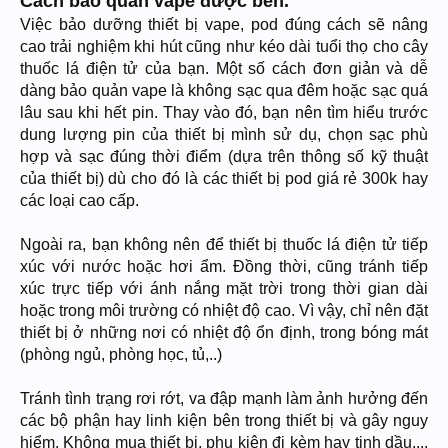
Cách bảo quản vape được bền.
Việc bảo dưỡng thiết bị vape, pod đúng cách sẽ nâng
cao trải nghiệm khi hút cũng như kéo dài tuổi thọ cho cây
thuốc lá điện tử của bạn. Một số cách đơn giản và dễ
dàng bảo quản vape là không sạc qua đêm hoặc sạc quá
lâu sau khi hết pin. Thay vào đó, bạn nên tìm hiểu trước
dung lượng pin của thiết bị mình sử dụ, chọn sạc phù
hợp và sạc đúng thời điểm (dựa trên thông số kỹ thuật
của thiết bị) dù cho đó là các thiết bị pod giá rẻ 300k hay
các loại cao cấp.
Ngoài ra, bạn không nên để thiết bị thuốc lá điện tử tiếp
xúc với nước hoặc hơi ẩm. Đồng thời, cũng tránh tiếp
xúc trực tiếp với ánh nắng mặt trời trong thời gian dài
hoặc trong môi trường có nhiệt độ cao. Vì vậy, chỉ nên đặt
thiết bị ở những nơi có nhiệt độ ổn định, trong bóng mát
(phòng ngủ, phòng học, tủ,..)
Tránh tình trạng rơi rớt, va đập mạnh làm ảnh hưởng đến
các bộ phận hay linh kiện bên trong thiết bị và gây nguy
hiểm. Không mua thiết bị, phụ kiện đi kèm hay tinh dầu,...