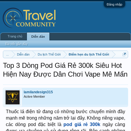
Đăng nhập
Trang chủ
Diễn đàn
Bài viết gần đây
...
Diễn đàn
Du lịch Thế Giới
Điểm hẹn du lịch Thế Giới
Top 3 Dòng Pod Giá Rẻ 300k Siêu Hot
Hiện Nay Được Dân Chơi Vape Mê Mẩn
lamilandesign315
Active Member
Thuốc lá điện tử đang có những bước chuyển mình đầy
mạnh mẽ trong những năm trở lại đây. Không riêng vape,
các dòng pod đặc biệt là
pod giá rẻ 300k
ngày càng
được ưa chuộng và sử dụng rộng rãi. Bên cạnh những