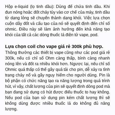
Hộp e-liquid (lọ tinh dầu): Dùng để chứa tinh dầu. Khi
đun nóng hoặc đốt cháy tùy vào cơ chế của máy, tinh dầu
từ dạng lỏng sẽ chuyển thành dạng khói. Việc lựa chọn
cuộn dây đốt và cấu tạo của nó sẽ quyết định đến chỉ số
ohmic. Điều này sẽ làm ảnh hưởng đến khả năng tạo
khói của tất cả các dòng thuốc lá điện tử vape, pod.
Lựa chọn coil cho vape giá rẻ 300k phù hợp.
Thông thường các thiết bị vape cũng như các pod giá rẻ
300k, nếu có chỉ số Ohm càng thấp, bình càng nhanh
nóng lên và đốt ra nhiều khói hơn. Ngược lại, nếu chỉ số
Ohmic quá thấp có thể gây quá tải cho pin, dễ xảy ra tình
trạng cháy nổ và gây nguy hiểm cho người dùng. Pin là
bộ phận có chức năng tạo ra năng lượng trong quá trình
hút, vì vậy, chất lượng của pin sẽ quyết định dòng pod mà
bạn đang sử dụng có hút được điếu thuốc to hay không.
Nếu pod của bạn sử dụng pin kém chất lượng thì sẽ
không dùng được nhiều thuốc lá do không đủ năng
lượng.