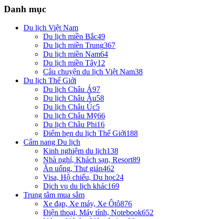
Danh mục
Du lịch Việt Nam
Du lịch miền Bắc
49
Du lịch miền Trung
367
Du lịch miền Nam
64
Du lịch miền Tây
12
Câu chuyện du lịch Việt Nam
38
Du lịch Thế Giới
Du lịch Châu Á
97
Du lịch Châu Âu
58
Du lịch Châu Úc
5
Du lịch Châu Mỹ
66
Du lịch Châu Phi
16
Điểm hẹn du lịch Thế Giới
188
Cẩm nang Du lịch
Kinh nghiệm du lịch
138
Nhà nghỉ, Khách sạn, Resort
89
Ăn uống, Thư giản
462
Visa, Hộ chiếu, Du học
24
Dịch vụ du lịch khác
169
Trung tâm mua sắm
Xe đạp, Xe máy, Xe Ôtô
876
Điện thoại, Máy tính, Notebook
652