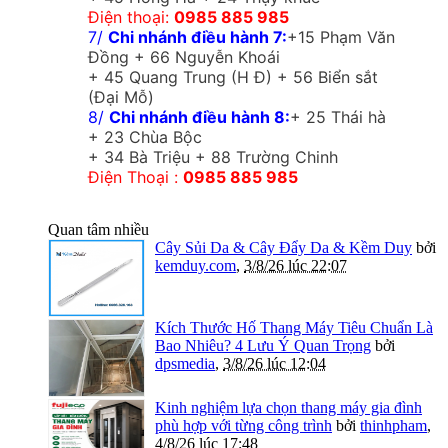
Điện thoại:
0985 885 985
7/
Chi nhánh điều hành 7:
+15 Phạm Văn
Đồng + 66 Nguyễn Khoái
+ 45 Quang Trung (H Đ) + 56 Biển sắt
(Đại Mỗ)
8/
Chi nhánh điều hành 8:
+ 25 Thái hà
+ 23 Chùa Bộc
+ 34 Bà Triệu + 88 Trường Chinh
Điện Thoại :
0985 885 985
Quan tâm nhiều
Cây Sủi Da & Cây Đẩy Da & Kềm Duy
bởi
kemduy.com
,
3/8/26 lúc 22:07
Kích Thước Hố Thang Máy Tiêu Chuẩn Là
Bao Nhiêu? 4 Lưu Ý Quan Trọng
bởi
dpsmedia
,
3/8/26 lúc 12:04
Kinh nghiệm lựa chọn thang máy gia đình
phù hợp với từng công trình
bởi
thinhpham
,
4/8/26 lúc 17:48