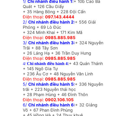
1/
Chi nhánh điều hành 1:
+ 10b Cao Bá
Quát + 126 Cầu Giấy
+ 35 Hàng Bông + 228 Đội Cấn
Điện thoại:
097.143.4444
2/
Chi nhánh điều hành 2:
+ 556 Giải
Phóng + 69 Lò Đúc
+ 324 Minh Khai + 171 Kim Mã
Điện thoại:
0985.885.985
3/
Chi nhánh điều hành 3:
+ 324 Nguyễn
Trãi + 88 Tây Sơn
+ 26 Láng Hạ + 36 Trần Duy Hưng
Điện thoại:
0985.885.985
:
+ 43 Quán Thánh
4/
Chi nhánh điều hành 4
+ 145 Ngô Gia Tự
+ 236 Âu Cơ + 48 Nguyễn Văn Linh
Điện thoại:
0985.885.985
5/
Chi nhánh điều hành 5:
+ 336 Nguyễn
trãi + 223 Nguyễn thái học
+ 28 Phạm Hùng + 46 Đình Thôn
Điện thoại:
0902.106.105
6/
Chi nhánh điều hành 6:
+ 32 Giảng
Võ + 67 Phan Đình Phùng
+ 45 Hồng Hà + 24 Thụy khuê