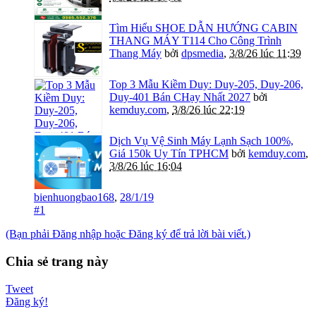
Tìm Hiểu SHOE DẪN HƯỚNG CABIN
THANG MÁY T114 Cho Công Trình
Thang Máy
bởi
dpsmedia
,
3/8/26 lúc 11:39
Top 3 Mẫu Kiềm Duy: Duy-205, Duy-206,
Duy-401 Bán CHạy Nhất 2027
bởi
kemduy.com
,
3/8/26 lúc 22:19
Dịch Vụ Vệ Sinh Máy Lạnh Sạch 100%,
Giá 150k Uy Tín TPHCM
bởi
kemduy.com
,
3/8/26 lúc 16:04
bienhuongbao168
,
28/1/19
#1
(Bạn phải Đăng nhập hoặc Đăng ký để trả lời bài viết.)
Chia sẻ trang này
Tweet
Đăng ký!