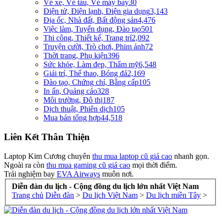
Vé xe, Vé tàu, Vé máy bay
30
Điện tử, Điện lạnh, Điện gia dụng
3,143
Địa ốc, Nhà đất, Bất động sản
4,476
Việc làm, Tuyển dụng, Đào tạo
501
Thi công, Thiết kế, Trang trí
2,092
Truyện cười, Trò chơi, Phim ảnh
72
Thời trang, Phụ kiện
396
Sức khỏe, Làm đẹp, Thẩm mỹ
6,548
Giải trí, Thể thao, Bóng đá
2,169
Đào tạo, Chứng chỉ, Bằng cấp
105
In ấn, Quảng cáo
328
Môi trường, Đô thị
187
Dịch thuật, Phiên dịch
105
Mua bán tổng hợp
44,518
Liên Kết Thân Thiện
Laptop Kim Cương chuyên
thu mua laptop cũ giá cao
nhanh gọn.
Ngoài ra còn
thu mua gaming cũ giá cao
mọi thời điểm.
Trải nghiệm bay
EVA Airways
muôn nơi.
Diễn đàn du lịch - Cộng đồng du lịch lớn nhất Việt Nam
Trang chủ
Diễn đàn
>
Du lịch Việt Nam
>
Du lịch miền Tây
>