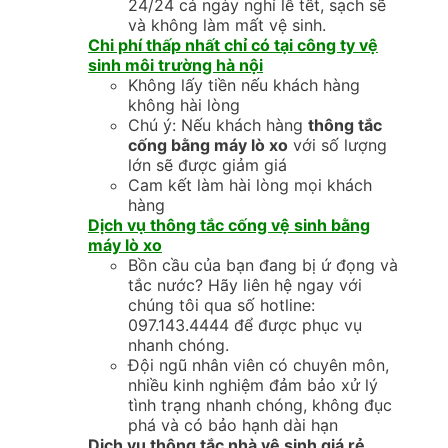
24/24 cả ngày nghỉ lễ tết, sạch sẽ
và không làm mất vệ sinh.
Chi phí thấp nhất chỉ có tại công ty vệ
sinh môi trường hà nội
Không lấy tiền nếu khách hàng
không hài lòng
Chú ý: Nếu khách hàng
thông tắc
cống bằng máy lò xo
với số lượng
lớn sẽ được giảm giá
Cam kết làm hài lòng mọi khách
hàng
Dịch vụ thông tắc cống vệ sinh bằng
máy lò xo
Bồn cầu của bạn đang bị ứ đọng và
tắc nước? Hãy liên hệ ngay với
chúng tôi qua số hotline:
097.143.4444 để được phục vụ
nhanh chóng.
Đội ngũ nhân viên có chuyên môn,
nhiều kinh nghiệm đảm bảo xử lý
tình trạng nhanh chóng, không đục
phá và có bảo hạnh dài hạn
Dịch vụ thông tắc nhà vệ sinh giá rẻ