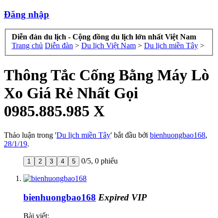
Đăng nhập
Diễn đàn du lịch - Cộng đồng du lịch lớn nhất Việt Nam
Trang chủ
Diễn đàn
>
Du lịch Việt Nam
>
Du lịch miền Tây
>
Thông Tắc Cống Bằng Máy Lò
Xo Giá Rẻ Nhất Gọi
0985.885.985 X
Thảo luận trong '
Du lịch miền Tây
' bắt đầu bởi
bienhuongbao168
,
28/1/19
.
0
/
5
,
0 phiếu
1
2
3
4
5
bienhuongbao168
Expired VIP
Bài viết: