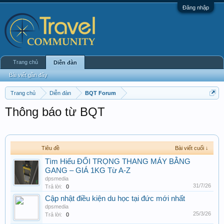
Đăng nhập
Trang chủ
Diễn đàn
Bài viết gần đây
Trang chủ
Diễn đàn
BQT Forum
Thông báo từ BQT
Tiêu đề
Bài viết cuối ↓
Tìm Hiểu ĐỐI TRỌNG THANG MÁY BẰNG
GANG – GIÁ 1KG Từ A-Z
dpsmedia
31/7/26
Trả lời:
0
Cập nhật điều kiện du học tại đức mới nhất
dpsmedia
25/3/26
Trả lời:
0