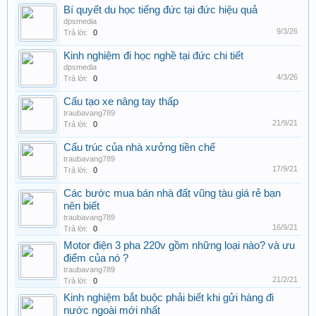
Bí quyết du học tiếng đức tại đức hiệu quả
dpsmedia
9/3/26
Trả lời:
0
Kinh nghiệm đi học nghề tại đức chi tiết
dpsmedia
4/3/26
Trả lời:
0
Cấu tạo xe nâng tay thấp
traubavang789
21/9/21
Trả lời:
0
Cấu trúc của nhà xưởng tiền chế
traubavang789
17/9/21
Trả lời:
0
Các bước mua bán nhà đất vũng tàu giá rẻ bạn
nên biết
traubavang789
16/9/21
Trả lời:
0
Motor điện 3 pha 220v gồm những loại nào? và ưu
điểm của nó ?
traubavang789
21/2/21
Trả lời:
0
Kinh nghiệm bắt buộc phải biết khi gửi hàng đi
nước ngoài mới nhất