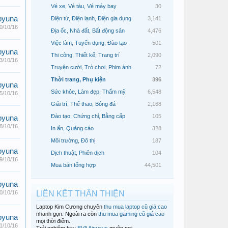
Vé xe, Vé tàu, Vé máy bay
30
pyuna
Điện tử, Điện lạnh, Điện gia dụng
3,141
0/10/16
Địa ốc, Nhà đất, Bất động sản
4,476
Việc làm, Tuyển dụng, Đào tạo
501
pyuna
Thi công, Thiết kế, Trang trí
2,090
3/10/16
Truyện cười, Trò chơi, Phim ảnh
72
Thời trang, Phụ kiện
396
pyuna
Sức khỏe, Làm đẹp, Thẩm mỹ
6,548
5/10/16
Giải trí, Thể thao, Bóng đá
2,168
Đào tạo, Chứng chỉ, Bằng cấp
105
pyuna
8/10/16
In ấn, Quảng cáo
328
Môi trường, Đô thị
187
pyuna
Dịch thuật, Phiên dịch
104
9/10/16
Mua bán tổng hợp
44,501
pyuna
0/10/16
LIÊN KẾT THÂN THIỆN
Laptop Kim Cương chuyên
thu mua laptop cũ giá cao
nhanh gọn. Ngoài ra còn
thu mua gaming cũ giá cao
pyuna
mọi thời điểm.
1/10/16