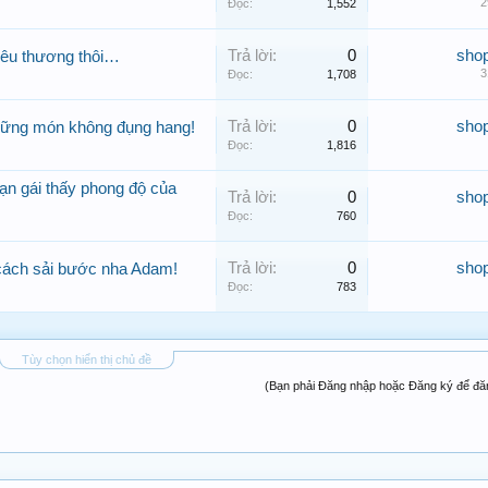
2
Đọc:
1,552
Trả lời:
0
sho
yêu thương thôi…
3
Đọc:
1,708
Trả lời:
0
sho
ững món không đụng hang!
Đọc:
1,816
n gái thấy phong độ của
Trả lời:
0
sho
Đọc:
760
Trả lời:
0
sho
cách sải bước nha Adam!
Đọc:
783
Tùy chọn hiển thị chủ đề
(Bạn phải Đăng nhập hoặc Đăng ký để đăng