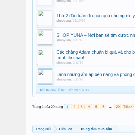
shopyuna
,
29/10/16
Thứ 2 đầu tuần đi chọn quà cho người 
shopyuna
,
31/10/16
SHOP YUNA – Nơi bạn sẽ tìm được nh
shopyuna
,
1/11/16
Các chàng Adam chuẩn bị quà và cho bạ
mình thôi nào!
shopyuna
,
3/11/16
Lạnh nhưng ấm áp bên nàng và phong 
shopyuna
,
5/11/16
Hiển thị chủ đề từ 1 đến 20 của 396
Trang 1 của 20 trang
1
2
3
4
5
6
→
20
Tiếp >
Trang chủ
Diễn đàn
Trung tâm mua sắm