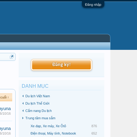
Đăng nhập
Đăng ký!
DANH MỤC
Du lịch Việt Nam
 cuối ↑
Du lịch Thế Giới
pyuna
Cẩm nang Du lịch
6/10/16
Trung tâm mua sắm
Xe đạp, Xe máy, Xe Ôtô
876
pyuna
6/10/16
Điện thoại, Máy tính, Notebook
652