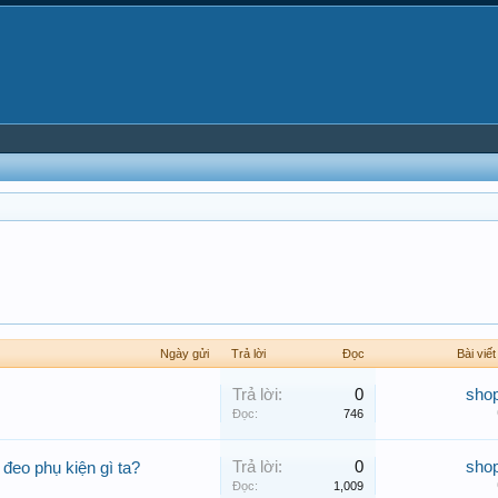
Ngày gửi
Trả lời
Đọc
Bài viết
Trả lời:
0
sho
Đọc:
746
Trả lời:
0
sho
 đeo phụ kiện gì ta?
Đọc:
1,009