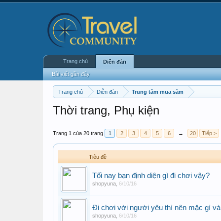
Trang chủ
Diễn đàn
Bài viết gần đây
Trang chủ
Diễn đàn
Trung tâm mua sắm
Thời trang, Phụ kiện
Trang 1 của 20 trang
1
2
3
4
5
6
→
20
Tiếp >
Tiêu đề
Tối nay bạn định diện gì đi chơi vậy?
shopyuna
,
6/10/16
Đi chơi với người yêu thì nên mặc gì và
shopyuna
,
6/10/16