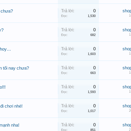
Trả lời:
0
sho
y chưa?
1
Đọc:
1,530
Trả lời:
0
sho
y?
1
Đọc:
682
Trả lời:
0
sho
 thoy…
1
Đọc:
1,603
Trả lời:
0
sho
n tối nay chưa?
1
Đọc:
663
Trả lời:
0
sho
!!!
1
Đọc:
1,593
Trả lời:
0
sho
 đi chơi nhé!
2
Đọc:
1,017
Trả lời:
0
sho
 mạnh nha!
2
Đọc:
851