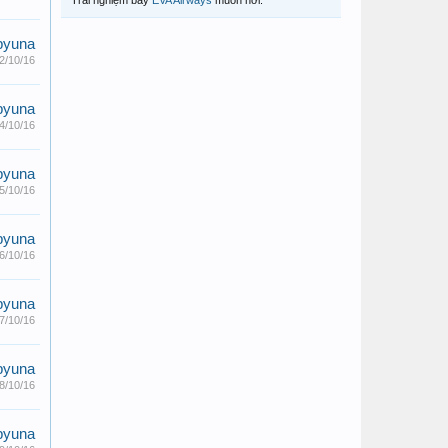
Trải nghiệm bay
EVA Airways
muôn nơi.
pyuna
2/10/16
pyuna
4/10/16
pyuna
5/10/16
pyuna
6/10/16
pyuna
7/10/16
pyuna
8/10/16
pyuna