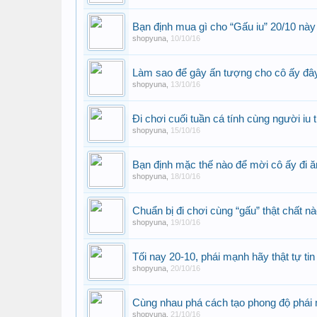
Bạn định mua gì cho “Gấu iu” 20/10 nà
shopyuna
,
10/10/16
Làm sao để gây ấn tượng cho cô ấy đâ
shopyuna
,
13/10/16
Đi chơi cuối tuần cá tính cùng người iu
shopyuna
,
15/10/16
Bạn định mặc thế nào để mời cô ấy đi ă
shopyuna
,
18/10/16
Chuẩn bị đi chơi cùng “gấu” thật chất nào
shopyuna
,
19/10/16
Tối nay 20-10, phái mạnh hãy thật tự tin
shopyuna
,
20/10/16
Cùng nhau phá cách tạo phong độ phái
shopyuna
,
21/10/16