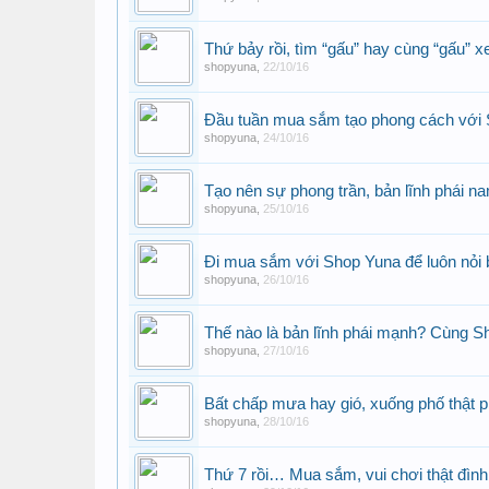
Thứ bảy rồi, tìm “gấu” hay cùng “gấu”
shopyuna
,
22/10/16
Đầu tuần mua sắm tạo phong cách với 
shopyuna
,
24/10/16
Tạo nên sự phong trần, bản lĩnh phái 
shopyuna
,
25/10/16
Đi mua sắm với Shop Yuna để luôn nỏi 
shopyuna
,
26/10/16
Thế nào là bản lĩnh phái mạnh? Cùng S
shopyuna
,
27/10/16
Bất chấp mưa hay gió, xuống phố thật 
shopyuna
,
28/10/16
Thứ 7 rồi… Mua sắm, vui chơi thật đình