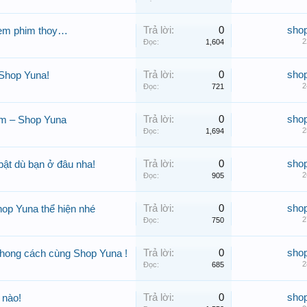
Trả lời:
0
sho
 xem phim thoy…
2
Đọc:
1,604
Trả lời:
0
sho
Shop Yuna!
2
Đọc:
721
Trả lời:
0
sho
nam – Shop Yuna
2
Đọc:
1,694
Trả lời:
0
sho
bật dù bạn ở đâu nha!
2
Đọc:
905
Trả lời:
0
sho
hop Yuna thể hiện nhé
2
Đọc:
750
Trả lời:
0
sho
phong cách cùng Shop Yuna !
2
Đọc:
685
Trả lời:
0
sho
 nào!