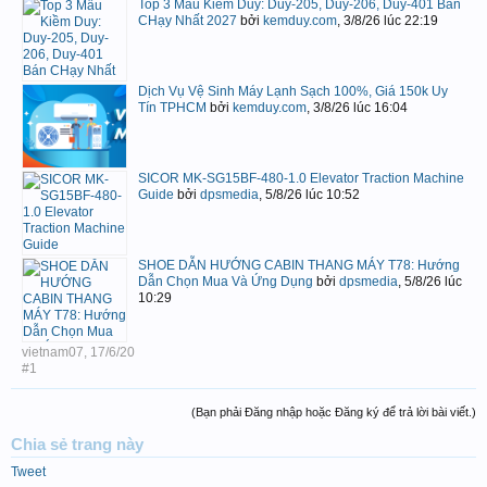
Top 3 Mẫu Kiềm Duy: Duy-205, Duy-206, Duy-401 Bán
CHạy Nhất 2027
bởi
kemduy.com
,
3/8/26 lúc 22:19
Dịch Vụ Vệ Sinh Máy Lạnh Sạch 100%, Giá 150k Uy
Tín TPHCM
bởi
kemduy.com
,
3/8/26 lúc 16:04
SICOR MK-SG15BF-480-1.0 Elevator Traction Machine
Guide
bởi
dpsmedia
,
5/8/26 lúc 10:52
SHOE DẪN HƯỚNG CABIN THANG MÁY T78: Hướng
Dẫn Chọn Mua Và Ứng Dụng
bởi
dpsmedia
,
5/8/26 lúc
10:29
vietnam07
,
17/6/20
#1
(Bạn phải Đăng nhập hoặc Đăng ký để trả lời bài viết.)
Chia sẻ trang này
Tweet