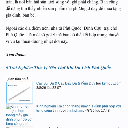
trấn, là nơi bán hải sản tươi sống với giá phải chăng. Bạn cũng
dễ dàng tìm thấy nhiều sản phẩm địa phương ở đây để mua tặng
gia đình, bạn bè.
Ngoài các địa điểm trên, nhà tù Phú Quốc, Dinh Cậu, trại chó
Phú Quốc... là một số gợi ý mà bạn có thể kết hợp trong chuyến
vi vu tại thiên đường nhiệt đới này.
Xem thêm:
6 Trải Nghiệm Thú Vị Nên Thử Khi Du Lịch Phú Quốc
Quan tâm nhiều
Cây Sủi Da & Cây Đẩy Da & Kềm Duy
bởi
kemduy.com
,
3/8/26 lúc 22:07
Kinh nghiệm lựa chọn thang máy gia đình phù hợp với
từng công trình
bởi
thinhpham
,
4/8/26 lúc 17:48