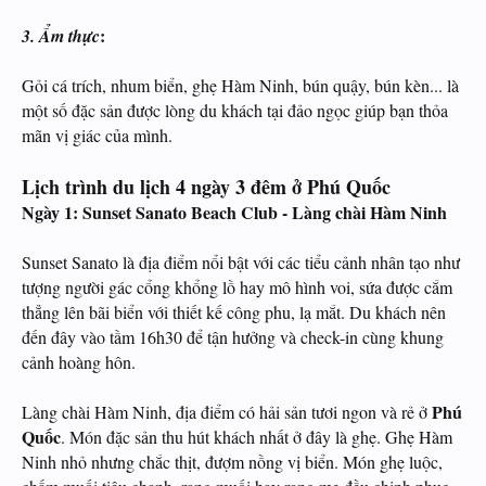
:
3. Ẩm thực
Gỏi cá trích, nhum biển, ghẹ Hàm Ninh, bún quậy, bún kèn... là
một số đặc sản được lòng du khách tại đảo ngọc giúp bạn thỏa
mãn vị giác của mình.
Lịch trình du lịch 4 ngày 3 đêm ở Phú Quốc
Ngày 1: Sunset Sanato Beach Club - Làng chài Hàm Ninh
Sunset Sanato là địa điểm nổi bật với các tiểu cảnh nhân tạo như
tượng người gác cổng khổng lồ hay mô hình voi, sứa được cắm
thẳng lên bãi biển với thiết kế công phu, lạ mắt. Du khách nên
đến đây vào tầm 16h30 để tận hưởng và check-in cùng khung
cảnh hoàng hôn.
Phú
Làng chài Hàm Ninh, địa điểm có hải sản tươi ngon và rẻ ở
Quốc
. Món đặc sản thu hút khách nhất ở đây là ghẹ. Ghẹ Hàm
Ninh nhỏ nhưng chắc thịt, đượm nồng vị biển. Món ghẹ luộc,