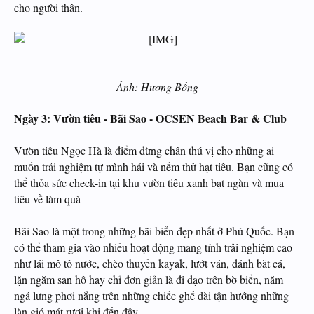
cho người thân.
Ảnh: Hương Bống
Ngày 3: Vườn tiêu - Bãi Sao - OCSEN Beach Bar & Club
Vườn tiêu Ngọc Hà là điểm dừng chân thú vị cho những ai
muốn trải nghiệm tự mình hái và nếm thử hạt tiêu. Bạn cũng có
thể thỏa sức check-in tại khu vườn tiêu xanh bạt ngàn và mua
tiêu về làm quà
Bãi Sao là một trong những bãi biển đẹp nhất ở Phú Quốc. Bạn
có thể tham gia vào nhiều hoạt động mang tính trải nghiệm cao
như lái mô tô nước, chèo thuyền kayak, lướt ván, đánh bắt cá,
lặn ngắm san hô hay chỉ đơn giản là đi dạo trên bờ biển, nằm
ngả lưng phơi nắng trên những chiếc ghế dài tận hưởng những
làn gió mát rượi khi đến đây.