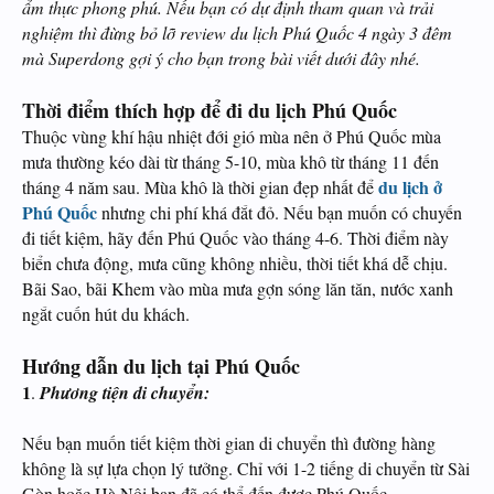
ẩm thực phong phú. Nếu bạn có dự định tham quan và trải
nghiệm thì đừng bỏ lỡ review du lịch Phú Quốc 4 ngày 3 đêm
mà Superdong gợi ý cho bạn trong bài viết dưới đây nhé.
Thời điểm thích hợp để đi du lịch Phú Quốc
Thuộc vùng khí hậu nhiệt đới gió mùa nên ở Phú Quốc mùa
mưa thường kéo dài từ tháng 5-10, mùa khô từ tháng 11 đến
du lịch ở
tháng 4 năm sau. Mùa khô là thời gian đẹp nhất để
Phú Quốc
nhưng chi phí khá đắt đỏ. Nếu bạn muốn có chuyến
đi tiết kiệm, hãy đến Phú Quốc vào tháng 4-6. Thời điểm này
biển chưa động, mưa cũng không nhiều, thời tiết khá dễ chịu.
Bãi Sao, bãi Khem vào mùa mưa gợn sóng lăn tăn, nước xanh
ngắt cuốn hút du khách.
Hướng dẫn du lịch tại Phú Quốc
1
.
Phương tiện di chuyển:
Nếu bạn muốn tiết kiệm thời gian di chuyển thì đường hàng
không là sự lựa chọn lý tưởng. Chỉ với 1-2 tiếng di chuyển từ Sài
Gòn hoặc Hà Nội bạn đã có thể đến được Phú Quốc.