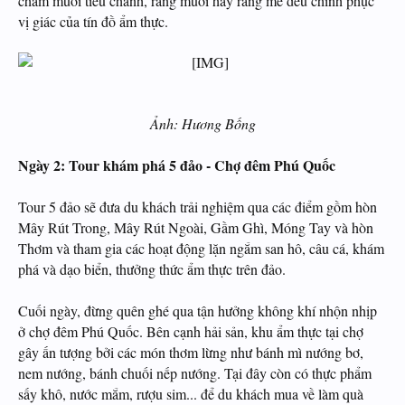
chấm muối tiêu chanh, rang muối hay rang me đều chinh phục
vị giác của tín đồ ẩm thực.
Ảnh: Hương Bống
Ngày 2: Tour khám phá 5 đảo - Chợ đêm Phú Quốc
Tour 5 đảo sẽ đưa du khách trải nghiệm qua các điểm gồm hòn
Mây Rút Trong, Mây Rút Ngoài, Gầm Ghì, Móng Tay và hòn
Thơm và tham gia các hoạt động lặn ngắm san hô, câu cá, khám
phá và dạo biển, thưởng thức ẩm thực trên đảo.
Cuối ngày, đừng quên ghé qua tận hưởng không khí nhộn nhịp
ở chợ đêm Phú Quốc. Bên cạnh hải sản, khu ẩm thực tại chợ
gây ấn tượng bởi các món thơm lừng như bánh mì nướng bơ,
nem nướng, bánh chuối nếp nướng. Tại đây còn có thực phẩm
sấy khô, nước mắm, rượu sim... để du khách mua về làm quà