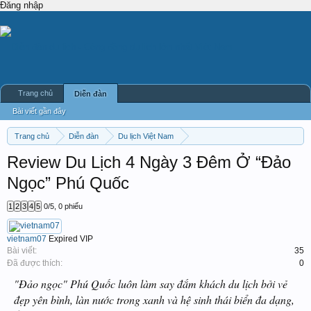
Đăng nhập
Trang chủ
Diễn đàn
Bài viết gần đây
Trang chủ
Diễn đàn
Du lịch Việt Nam
Câu chuyện du lịch Việt Nam
Review Du Lịch 4 Ngày 3 Đêm Ở “Đảo
Ngọc” Phú Quốc
1
2
3
4
5
0
/
5
,
0 phiếu
vietnam07
Expired VIP
Bài viết:
35
Đã được thích:
0
"Đảo ngọc" Phú Quốc luôn làm say đắm khách du lịch bởi vẻ
đẹp yên bình, làn nước trong xanh và hệ sinh thái biển đa dạng,