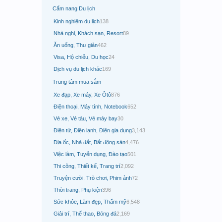
Cẩm nang Du lịch
Kinh nghiệm du lịch
138
Nhà nghỉ, Khách sạn, Resort
89
Ăn uống, Thư giản
462
Visa, Hộ chiếu, Du học
24
Dịch vụ du lịch khác
169
Trung tâm mua sắm
Xe đạp, Xe máy, Xe Ôtô
876
Điện thoại, Máy tính, Notebook
652
Vé xe, Vé tàu, Vé máy bay
30
Điện tử, Điện lạnh, Điện gia dụng
3,143
Địa ốc, Nhà đất, Bất động sản
4,476
Việc làm, Tuyển dụng, Đào tạo
501
Thi công, Thiết kế, Trang trí
2,092
Truyện cười, Trò chơi, Phim ảnh
72
Thời trang, Phụ kiện
396
Sức khỏe, Làm đẹp, Thẩm mỹ
6,548
Giải trí, Thể thao, Bóng đá
2,169