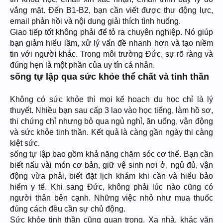
vắng mặt. Đến B1-B2, bạn cần viết được thư động lực,
email phản hồi và nội dung giải thích tình huống.
Giao tiếp tốt không phải để tỏ ra chuyên nghiệp. Nó giúp
bạn giảm hiểu lầm, xử lý vấn đề nhanh hơn và tạo niềm
tin với người khác. Trong môi trường Đức, sự rõ ràng và
đúng hẹn là một phần của uy tín cá nhân.
sống tự lập qua sức khỏe thể chất và tinh thần
Không có sức khỏe thì mọi kế hoạch du học chỉ là lý
thuyết. Nhiều bạn sau cấp 3 lao vào học tiếng, làm hồ sơ,
thi chứng chỉ nhưng bỏ qua ngủ nghỉ, ăn uống, vận động
và sức khỏe tinh thần. Kết quả là càng gần ngày thi càng
kiệt sức.
sống tự lập bao gồm khả năng chăm sóc cơ thể. Bạn cần
biết nấu vài món cơ bản, giữ vệ sinh nơi ở, ngủ đủ, vận
động vừa phải, biết đặt lịch khám khi cần và hiểu bảo
hiểm y tế. Khi sang Đức, không phải lúc nào cũng có
người thân bên cạnh. Những việc nhỏ như mua thuốc
đúng cách đều cần sự chủ động.
Sức khỏe tinh thần cũng quan trọng. Xa nhà, khác văn