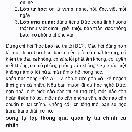
online.
Lớp tự học:
ôn từ vựng, nghe, nói, đọc, viết mỗi
ngày.
Lớp ứng dụng:
dùng tiếng Đức trong tình huống
thật như viết email, giới thiệu bản thân, đọc thông
báo, mô phỏng phỏng vấn.
Đừng chỉ hỏi “học bao lâu thì tới B1?”. Câu hỏi đúng hơn
là: mỗi tuần bạn học bao nhiêu giờ có chất lượng, có
kiểm tra đầu ra không, có sửa lỗi phát âm không, có luyện
viết không, có mô phỏng phỏng vấn không? Sự khác biệt
không nằm ở lời hứa, mà nằm ở hệ thống học.
khóa học tiếng Đức A1-B2 cần được gắn với kế hoạch
thời gian cá nhân. Nếu bạn muốn đi du học nghề Đức,
bạn phải biết mốc nào cần thi chứng chỉ, mốc nào cần
hoàn thiện hồ sơ, mốc nào cần phỏng vấn, mốc nào cần
chuẩn bị tài chính. Không có lịch tổng thể, bạn sẽ học
trong trạng thái mơ hồ.
sống tự lập thông qua quản lý tài chính cá
nhân