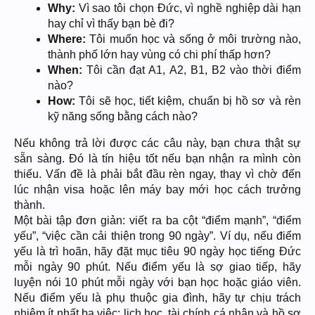
Why:
Vì sao tôi chọn Đức, vì nghề nghiệp dài hạn
hay chỉ vì thấy bạn bè đi?
Where:
Tôi muốn học và sống ở môi trường nào,
thành phố lớn hay vùng có chi phí thấp hơn?
When:
Tôi cần đạt A1, A2, B1, B2 vào thời điểm
nào?
How:
Tôi sẽ học, tiết kiệm, chuẩn bị hồ sơ và rèn
kỹ năng sống bằng cách nào?
Nếu không trả lời được các câu này, bạn chưa thật sự
sẵn sàng. Đó là tín hiệu tốt nếu bạn nhận ra mình còn
thiếu. Vấn đề là phải bắt đầu rèn ngay, thay vì chờ đến
lúc nhận visa hoặc lên máy bay mới học cách trưởng
thành.
Một bài tập đơn giản: viết ra ba cột “điểm mạnh”, “điểm
yếu”, “việc cần cải thiện trong 90 ngày”. Ví dụ, nếu điểm
yếu là trì hoãn, hãy đặt mục tiêu 90 ngày học tiếng Đức
mỗi ngày 90 phút. Nếu điểm yếu là sợ giao tiếp, hãy
luyện nói 10 phút mỗi ngày với bạn học hoặc giáo viên.
Nếu điểm yếu là phụ thuộc gia đình, hãy tự chịu trách
nhiệm ít nhất ba việc: lịch học, tài chính cá nhân và hồ sơ