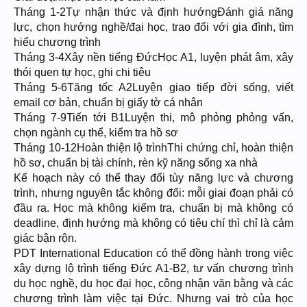
Tháng 1-2Tự nhận thức và định hướngĐánh giá năng
lực, chọn hướng nghề/đại học, trao đổi với gia đình, tìm
hiểu chương trình
Tháng 3-4Xây nền tiếng ĐứcHọc A1, luyện phát âm, xây
thói quen tự học, ghi chi tiêu
Tháng 5-6Tăng tốc A2Luyện giao tiếp đời sống, viết
email cơ bản, chuẩn bị giấy tờ cá nhân
Tháng 7-9Tiến tới B1Luyện thi, mô phỏng phỏng vấn,
chọn ngành cụ thể, kiểm tra hồ sơ
Tháng 10-12Hoàn thiện lộ trìnhThi chứng chỉ, hoàn thiện
hồ sơ, chuẩn bị tài chính, rèn kỹ năng sống xa nhà
Kế hoạch này có thể thay đổi tùy năng lực và chương
trình, nhưng nguyên tắc không đổi: mỗi giai đoạn phải có
đầu ra. Học mà không kiểm tra, chuẩn bị mà không có
deadline, định hướng mà không có tiêu chí thì chỉ là cảm
giác bận rộn.
PDT International Education có thể đồng hành trong việc
xây dựng lộ trình tiếng Đức A1-B2, tư vấn chương trình
du học nghề, du học đại học, công nhận văn bằng và các
chương trình làm việc tại Đức. Nhưng vai trò của học