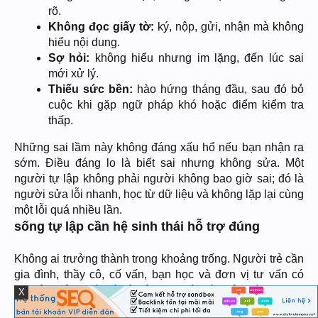
rõ.
Không đọc giấy tờ:
ký, nộp, gửi, nhận mà không
hiểu nội dung.
Sợ hỏi:
không hiểu nhưng im lặng, đến lúc sai
mới xử lý.
Thiếu sức bền:
hào hứng tháng đầu, sau đó bỏ
cuộc khi gặp ngữ pháp khó hoặc điểm kiểm tra
thấp.
Những sai lầm này không đáng xấu hổ nếu bạn nhận ra
sớm. Điều đáng lo là biết sai nhưng không sửa. Một
người tự lập không phải người không bao giờ sai; đó là
người sửa lỗi nhanh, học từ dữ liệu và không lặp lại cùng
một lỗi quá nhiều lần.
sống tự lập cần hệ sinh thái hỗ trợ đúng
Không ai trưởng thành trong khoảng trống. Người trẻ cần
gia đình, thầy cô, cố vấn, bạn học và đơn vị tư vấn có
chuyên môn. Vấn đề là hệ sinh thái đó phải giúp bạn tự
X
lập hơn, không làm bạn lệ thuộc hơn.