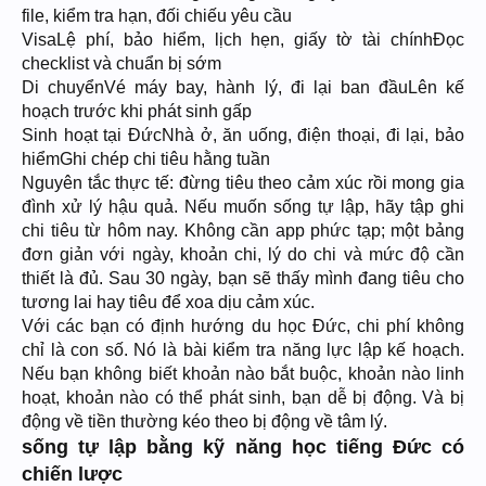
file, kiểm tra hạn, đối chiếu yêu cầu
VisaLệ phí, bảo hiểm, lịch hẹn, giấy tờ tài chínhĐọc
checklist và chuẩn bị sớm
Di chuyểnVé máy bay, hành lý, đi lại ban đầuLên kế
hoạch trước khi phát sinh gấp
Sinh hoạt tại ĐứcNhà ở, ăn uống, điện thoại, đi lại, bảo
hiểmGhi chép chi tiêu hằng tuần
Nguyên tắc thực tế: đừng tiêu theo cảm xúc rồi mong gia
đình xử lý hậu quả. Nếu muốn sống tự lập, hãy tập ghi
chi tiêu từ hôm nay. Không cần app phức tạp; một bảng
đơn giản với ngày, khoản chi, lý do chi và mức độ cần
thiết là đủ. Sau 30 ngày, bạn sẽ thấy mình đang tiêu cho
tương lai hay tiêu để xoa dịu cảm xúc.
Với các bạn có định hướng du học Đức, chi phí không
chỉ là con số. Nó là bài kiểm tra năng lực lập kế hoạch.
Nếu bạn không biết khoản nào bắt buộc, khoản nào linh
hoạt, khoản nào có thể phát sinh, bạn dễ bị động. Và bị
động về tiền thường kéo theo bị động về tâm lý.
sống tự lập bằng kỹ năng học tiếng Đức có
chiến lược