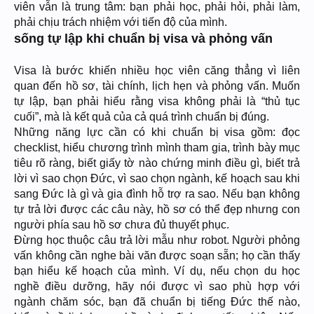
viên vẫn là trung tâm: bạn phải học, phải hỏi, phải làm,
phải chịu trách nhiệm với tiến độ của mình.
sống tự lập khi chuẩn bị visa và phỏng vấn
Visa là bước khiến nhiều học viên căng thẳng vì liên
quan đến hồ sơ, tài chính, lịch hẹn và phỏng vấn. Muốn
tự lập, bạn phải hiểu rằng visa không phải là “thủ tục
cuối”, mà là kết quả của cả quá trình chuẩn bị đúng.
Những năng lực cần có khi chuẩn bị visa gồm: đọc
checklist, hiểu chương trình mình tham gia, trình bày mục
tiêu rõ ràng, biết giấy tờ nào chứng minh điều gì, biết trả
lời vì sao chọn Đức, vì sao chọn ngành, kế hoạch sau khi
sang Đức là gì và gia đình hỗ trợ ra sao. Nếu bạn không
tự trả lời được các câu này, hồ sơ có thể đẹp nhưng con
người phía sau hồ sơ chưa đủ thuyết phục.
Đừng học thuộc câu trả lời mẫu như robot. Người phỏng
vấn không cần nghe bài văn được soạn sẵn; họ cần thấy
bạn hiểu kế hoạch của mình. Ví dụ, nếu chọn du học
nghề điều dưỡng, hãy nói được vì sao phù hợp với
ngành chăm sóc, bạn đã chuẩn bị tiếng Đức thế nào,