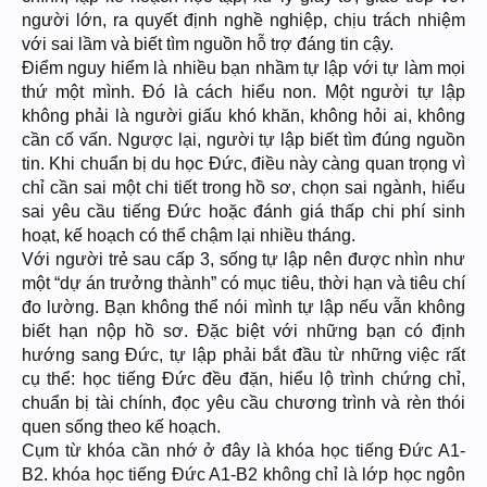
người lớn, ra quyết định nghề nghiệp, chịu trách nhiệm
với sai lầm và biết tìm nguồn hỗ trợ đáng tin cậy.
Điểm nguy hiểm là nhiều bạn nhầm tự lập với tự làm mọi
thứ một mình. Đó là cách hiểu non. Một người tự lập
không phải là người giấu khó khăn, không hỏi ai, không
cần cố vấn. Ngược lại, người tự lập biết tìm đúng nguồn
tin. Khi chuẩn bị du học Đức, điều này càng quan trọng vì
chỉ cần sai một chi tiết trong hồ sơ, chọn sai ngành, hiểu
sai yêu cầu tiếng Đức hoặc đánh giá thấp chi phí sinh
hoạt, kế hoạch có thể chậm lại nhiều tháng.
Với người trẻ sau cấp 3, sống tự lập nên được nhìn như
một “dự án trưởng thành” có mục tiêu, thời hạn và tiêu chí
đo lường. Bạn không thể nói mình tự lập nếu vẫn không
biết hạn nộp hồ sơ. Đặc biệt với những bạn có định
hướng sang Đức, tự lập phải bắt đầu từ những việc rất
cụ thể: học tiếng Đức đều đặn, hiểu lộ trình chứng chỉ,
chuẩn bị tài chính, đọc yêu cầu chương trình và rèn thói
quen sống theo kế hoạch.
Cụm từ khóa cần nhớ ở đây là khóa học tiếng Đức A1-
B2. khóa học tiếng Đức A1-B2 không chỉ là lớp học ngôn