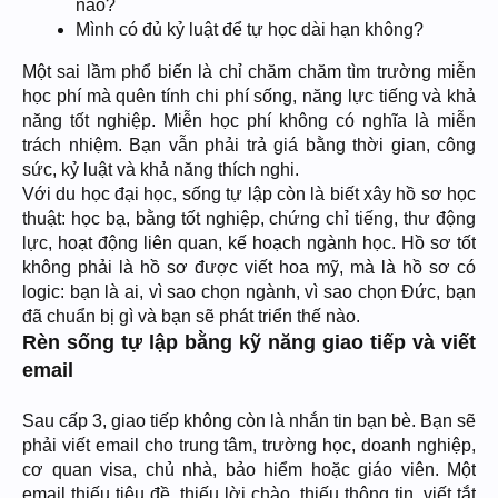
nào?
Mình có đủ kỷ luật để tự học dài hạn không?
Một sai lầm phổ biến là chỉ chăm chăm tìm trường miễn
học phí mà quên tính chi phí sống, năng lực tiếng và khả
năng tốt nghiệp. Miễn học phí không có nghĩa là miễn
trách nhiệm. Bạn vẫn phải trả giá bằng thời gian, công
sức, kỷ luật và khả năng thích nghi.
Với du học đại học, sống tự lập còn là biết xây hồ sơ học
thuật: học bạ, bằng tốt nghiệp, chứng chỉ tiếng, thư động
lực, hoạt động liên quan, kế hoạch ngành học. Hồ sơ tốt
không phải là hồ sơ được viết hoa mỹ, mà là hồ sơ có
logic: bạn là ai, vì sao chọn ngành, vì sao chọn Đức, bạn
đã chuẩn bị gì và bạn sẽ phát triển thế nào.
Rèn sống tự lập bằng kỹ năng giao tiếp và viết
email
Sau cấp 3, giao tiếp không còn là nhắn tin bạn bè. Bạn sẽ
phải viết email cho trung tâm, trường học, doanh nghiệp,
cơ quan visa, chủ nhà, bảo hiểm hoặc giáo viên. Một
email thiếu tiêu đề, thiếu lời chào, thiếu thông tin, viết tắt