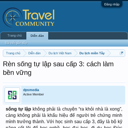
Đăng nhập
Trang chủ
Diễn đàn
Bài viết gần đây
Trang chủ
Diễn đàn
Du lịch Việt Nam
Du lịch miền Tây
Rèn sống tự lập sau cấp 3: cách làm
bền vững
dpsmedia
Active Member
sống tự lập
không phải là chuyện “ra khỏi nhà là xong”,
càng không phải là khẩu hiệu để người trẻ chứng minh
mình trưởng thành. Với học sinh sau cấp 3, đây là bộ kỹ
năng cốt lõi để học nghề, học đại học, đi du học Đức