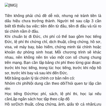
Tiền không phải chủ đề dễ nói, nhưng né tránh tiền là
dấu hiệu chưa trưởng thành. Người trẻ sau cấp 3 cần
biết tối thiểu ba việc: tiền đến từ đâu, tiền đi đâu và rủi ro
tài chính nằm ở đâu.
Khi chuẩn bị đi Đức, chi phí có thể bao gồm học tiếng
Đức, lệ phí thi chứng chỉ, dịch thuật, công chứng, hồ sơ,
visa, vé máy bay, bảo hiểm, chứng minh tài chính hoặc
khoản dự phòng sinh hoạt. Mỗi chương trình sẽ khác
nhau, nên không nên tin vào một con số chung chung
trên mạng. Bạn cần lập bảng chi phí theo từng giai đoạn:
trước khi học tiếng, trong lúc học tiếng, trước khi nộp hồ
sơ, trước khi bay và sau khi đến Đức.
Một bảng quản lý tài chính cơ bản nên có:
Nhóm chi phíNội dung cần theo dõiThói quen tự lập cần
rèn
Học tiếng ĐứcHọc phí, sách, lệ phí thi, học lại nếu
cầnLập ngân sách học tập theo cấp độ
Hồ sơDịch thuật, công chứng, ảnh, giấy tờ cá nhânLưu