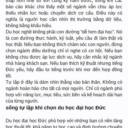
thấp hơn nhẹ so với cùng kỳ năm trước; trong khi các
báo cáo khác cho thấy một số ngành vẫn chịu áp lực
thiếu nhân lực hoặc chuyển dịch cơ cấu. Điều này có
nghĩa là người học cần nhìn thị trường bằng dữ liệu,
không bằng khẩu hiệu.
Du học nghề không phải con đường “dễ hơn đại học”. Nó
là con đường thực hành, kỷ luật, yêu cầu đi làm thật và
học thật. Nếu bạn không thích chăm sóc con người, đừng
chọn ngành điều dưỡng chỉ vì nghe có cơ hội. Nếu bạn
không chịu được áp lực dịch vụ, hãy cân nhắc kỹ ngành
nhà hàng khách sạn. Nếu bạn thích kỹ thuật nhưng tiếng
Đức yếu, hãy đầu tư tiếng trước khi mơ đến hợp đồng
tốt.
Tự lập ở đây là dám nhìn thẳng vào bản thân. Không có
ngành hoàn hảo cho tất cả mọi người. Chỉ có ngành phù
hợp với năng lực, mục tiêu, sức bền và kế hoạch dài hạn
của từng người.
sống tự lập khi chọn du học đại học Đức
Du học đại học Đức phù hợp với những bạn có nền tảng
học thuật tốt, khả năng tự học cao và định hướng chuyên