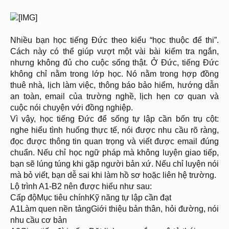
Nhiều bạn học tiếng Đức theo kiểu “học thuộc để thi”.
Cách này có thể giúp vượt một vài bài kiểm tra ngắn,
nhưng không đủ cho cuộc sống thật. Ở Đức, tiếng Đức
không chỉ nằm trong lớp học. Nó nằm trong hợp đồng
thuê nhà, lịch làm việc, thông báo bảo hiểm, hướng dẫn
an toàn, email của trường nghề, lịch hẹn cơ quan và
cuộc nói chuyện với đồng nghiệp.
Vì vậy, học tiếng Đức để sống tự lập cần bốn trụ cột:
nghe hiểu tình huống thực tế, nói được nhu cầu rõ ràng,
đọc được thông tin quan trọng và viết được email đúng
chuẩn. Nếu chỉ học ngữ pháp mà không luyện giao tiếp,
bạn sẽ lúng túng khi gặp người bản xứ. Nếu chỉ luyện nói
mà bỏ viết, bạn dễ sai khi làm hồ sơ hoặc liên hệ trường.
Lộ trình A1-B2 nên được hiểu như sau:
Cấp độMục tiêu chínhKỹ năng tự lập cần đạt
A1Làm quen nền tảngGiới thiệu bản thân, hỏi đường, nói
nhu cầu cơ bản