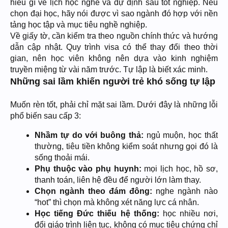
hiểu gì về lịch học nghề và dự định sau tốt nghiệp. Nếu
chọn đại học, hãy nói được vì sao ngành đó hợp với nền
tảng học tập và mục tiêu nghề nghiệp.
Về giấy tờ, cần kiểm tra theo nguồn chính thức và hướng
dẫn cập nhật. Quy trình visa có thể thay đổi theo thời
gian, nên học viên không nên dựa vào kinh nghiệm
truyền miệng từ vài năm trước. Tự lập là biết xác minh.
Những sai lầm khiến người trẻ khó sống tự lập
Muốn rèn tốt, phải chỉ mặt sai lầm. Dưới đây là những lỗi
phổ biến sau cấp 3:
Nhầm tự do với buông thả:
ngủ muộn, học thất
thường, tiêu tiền không kiểm soát nhưng gọi đó là
sống thoải mái.
Phụ thuộc vào phụ huynh:
mọi lịch học, hồ sơ,
thanh toán, liên hệ đều để người lớn làm thay.
Chọn ngành theo đám đông:
nghe ngành nào
“hot” thì chọn mà không xét năng lực cá nhân.
Học tiếng Đức thiếu hệ thống:
học nhiều nơi,
đổi giáo trình liên tục, không có mục tiêu chứng chỉ