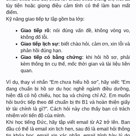
tùy tiện hoặc giọng điệu cảm tính có thể làm bạn mất
điểm.
Kỹ năng giao tiếp tự lập gồm ba lớp:
Giao tiếp rõ:
nói đúng vấn đề, không vòng vo,
không đổ lỗi.
Giao tiếp lịch sự:
biết chào hỏi, cảm ơn, xin lỗi và
phản hồi đúng hạn.
Giao tiếp có bằng chứng:
khi hỏi hồ sơ, phải
kèm thông tin cụ thể, mốc thời gian và tài liệu liên
quan.
Ví dụ, thay vì nhắn “Em chưa hiểu hồ sơ”, hãy viết: “Em
đang chuẩn bị hồ sơ du học nghề ngành điều dưỡng,
hiện đã có hộ chiếu, học bạ và chứng chỉ A2. Em muốn
hỏi bước tiếp theo để chuẩn bị thi B1 và hoàn thiện giấy
tờ tài chính là gì?”. Cách hỏi này cho thấy bạn có trách
nhiệm với tiến độ của mình.
Khi học tiếng Đức, hãy tập viết email từ A2 trở lên. Ban
đầu có thể là email xin lịch hẹn, sau đó là email hỏi thông
tin khóa học, email xin xác nhận, email trình bày lý do