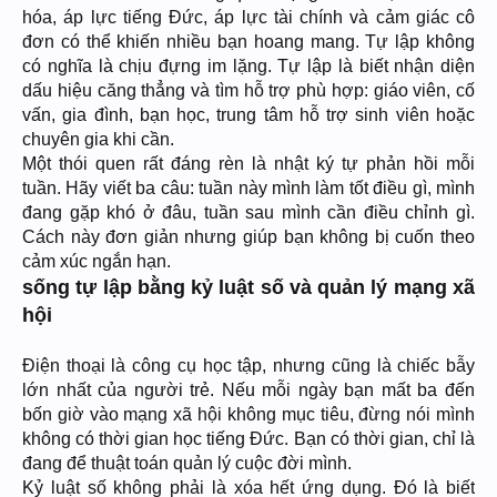
hóa, áp lực tiếng Đức, áp lực tài chính và cảm giác cô
đơn có thể khiến nhiều bạn hoang mang. Tự lập không
có nghĩa là chịu đựng im lặng. Tự lập là biết nhận diện
dấu hiệu căng thẳng và tìm hỗ trợ phù hợp: giáo viên, cố
vấn, gia đình, bạn học, trung tâm hỗ trợ sinh viên hoặc
chuyên gia khi cần.
Một thói quen rất đáng rèn là nhật ký tự phản hồi mỗi
tuần. Hãy viết ba câu: tuần này mình làm tốt điều gì, mình
đang gặp khó ở đâu, tuần sau mình cần điều chỉnh gì.
Cách này đơn giản nhưng giúp bạn không bị cuốn theo
cảm xúc ngắn hạn.
sống tự lập bằng kỷ luật số và quản lý mạng xã
hội
Điện thoại là công cụ học tập, nhưng cũng là chiếc bẫy
lớn nhất của người trẻ. Nếu mỗi ngày bạn mất ba đến
bốn giờ vào mạng xã hội không mục tiêu, đừng nói mình
không có thời gian học tiếng Đức. Bạn có thời gian, chỉ là
đang để thuật toán quản lý cuộc đời mình.
Kỷ luật số không phải là xóa hết ứng dụng. Đó là biết