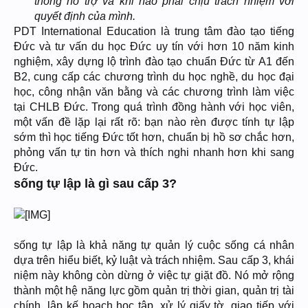
thống hỗ trợ và khi nào phải chịu trách nhiệm với
quyết định của mình.
PDT International Education là trung tâm đào tạo tiếng
Đức và tư vấn du học Đức uy tín với hơn 10 năm kinh
nghiệm, xây dựng lộ trình đào tạo chuẩn Đức từ A1 đến
B2, cung cấp các chương trình du học nghề, du học đại
học, công nhận văn bằng và các chương trình làm việc
tại CHLB Đức. Trong quá trình đồng hành với học viên,
một vấn đề lặp lại rất rõ: bạn nào rèn được tính tự lập
sớm thì học tiếng Đức tốt hơn, chuẩn bị hồ sơ chắc hơn,
phỏng vấn tự tin hơn và thích nghi nhanh hơn khi sang
Đức.
sống tự lập là gì sau cấp 3?
sống tự lập là khả năng tự quản lý cuộc sống cá nhân
dựa trên hiểu biết, kỷ luật và trách nhiệm. Sau cấp 3, khái
niệm này không còn dừng ở việc tự giặt đồ. Nó mở rộng
thành một hệ năng lực gồm quản trị thời gian, quản trị tài
chính, lập kế hoạch học tập, xử lý giấy tờ, giao tiếp với