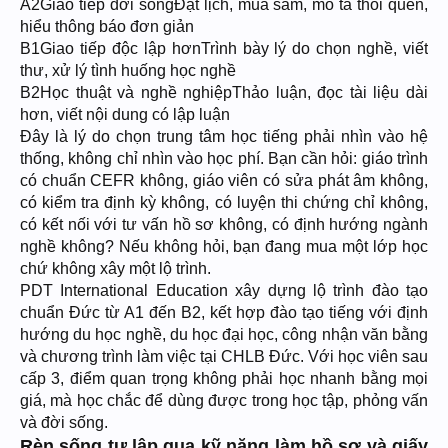
A2Giao tiếp đời sốngĐặt lịch, mua sắm, mô tả thói quen,
hiểu thông báo đơn giản
B1Giao tiếp độc lập hơnTrình bày lý do chọn nghề, viết
thư, xử lý tình huống học nghề
B2Học thuật và nghề nghiệpThảo luận, đọc tài liệu dài
hơn, viết nội dung có lập luận
Đây là lý do chọn trung tâm học tiếng phải nhìn vào hệ
thống, không chỉ nhìn vào học phí. Bạn cần hỏi: giáo trình
có chuẩn CEFR không, giáo viên có sửa phát âm không,
có kiểm tra định kỳ không, có luyện thi chứng chỉ không,
có kết nối với tư vấn hồ sơ không, có định hướng ngành
nghề không? Nếu không hỏi, bạn đang mua một lớp học
chứ không xây một lộ trình.
PDT International Education xây dựng lộ trình đào tạo
chuẩn Đức từ A1 đến B2, kết hợp đào tạo tiếng với định
hướng du học nghề, du học đại học, công nhận văn bằng
và chương trình làm việc tại CHLB Đức. Với học viên sau
cấp 3, điểm quan trọng không phải học nhanh bằng mọi
giá, mà học chắc để dùng được trong học tập, phỏng vấn
và đời sống.
Rèn sống tự lập qua kỹ năng làm hồ sơ và giấy