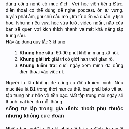
dùng công nghệ có mục đích. Với học viên tiếng Đức,
điện thoại có thể dùng để nghe podcast, ôn từ vựng,
luyện phát âm, ghi chú câu mới, tra từ điển và quản lý lịch
học. Nhưng nếu vừa học vừa lướt video ngắn, não của
bạn sẽ quen với kích thích nhanh và mất khả năng tập
trung sâu.
Hãy áp dụng quy tắc 3 khung:
Khung học sâu:
60-90 phút không mạng xã hội.
Khung giải trí:
giải trí có giới hạn thời gian rõ.
Khung kiểm tra:
cuối ngày xem mình đã dùng
điện thoại vào việc gì.
Người tự lập không để công cụ điều khiển mình. Nếu
mục tiêu là B1 trong thời hạn cụ thể, bạn phải bảo vệ sự
tập trung như bảo vệ tiền bạc. Mất tập trung mỗi ngày sẽ
thành mất tiến độ mỗi tháng.
sống tự lập trong gia đình: thoát phụ thuộc
nhưng không cực đoan
Nhiều bạn nghĩ tự lập là phải cãi lại gia đình, tự quyết