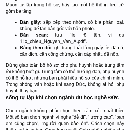
Muốn tự lập trong hồ sơ, hãy tạo một hệ thống lưu trữ
gồm ba tầng:
Bản giấy:
sắp xếp theo nhóm, có bìa phân loại,
không để lẫn bản gốc với bản photo.
Bản scan:
lưu file rõ tên, ví dụ
“Ho_chieu_Nguyen_Van_A.pdf”.
Bảng theo dõi:
ghi trạng thái từng giấy tờ: đã có,
cần dịch, cần công chứng, cần cập nhật, đã nộp.
Đừng giao toàn bộ hồ sơ cho phụ huynh hoặc trung tâm
rồi không biết gì. Trung tâm có thể hướng dẫn, phụ huynh
có thể hỗ trợ, nhưng bạn phải hiểu hồ sơ của chính mình.
Trong phỏng vấn hoặc khi sang Đức, không ai hỏi phụ
huynh thay bạn.
sống tự lập khi chọn ngành du học nghề Đức
Chọn ngành không phải chọn theo cảm xúc nhất thời.
Một số bạn chọn ngành vì nghe “dễ đi”, “lương cao”, “bạn
em cũng chọn”, “người quen bảo ổn”. Cách chọn này
thiếu tự lập vì bạn đang trao quyết định nghề nghiệp cho