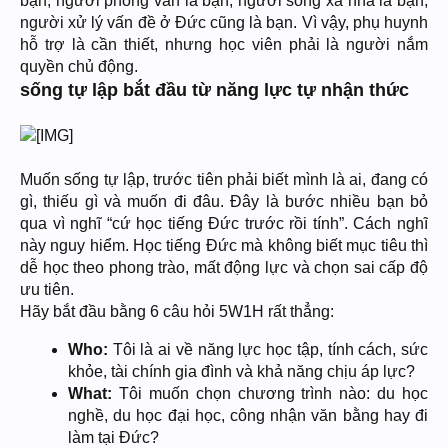
bạn, người phỏng vấn là bạn, người sống xa nhà là bạn,
người xử lý vấn đề ở Đức cũng là bạn. Vì vậy, phụ huynh
hỗ trợ là cần thiết, nhưng học viên phải là người nắm
quyền chủ động.
sống tự lập bắt đầu từ năng lực tự nhận thức
Muốn sống tự lập, trước tiên phải biết mình là ai, đang có
gì, thiếu gì và muốn đi đâu. Đây là bước nhiều bạn bỏ
qua vì nghĩ “cứ học tiếng Đức trước rồi tính”. Cách nghĩ
này nguy hiểm. Học tiếng Đức mà không biết mục tiêu thì
dễ học theo phong trào, mất động lực và chọn sai cấp độ
ưu tiên.
Hãy bắt đầu bằng 6 câu hỏi 5W1H rất thẳng:
Who:
Tôi là ai về năng lực học tập, tính cách, sức
khỏe, tài chính gia đình và khả năng chịu áp lực?
What:
Tôi muốn chọn chương trình nào: du học
nghề, du học đại học, công nhận văn bằng hay đi
làm tại Đức?