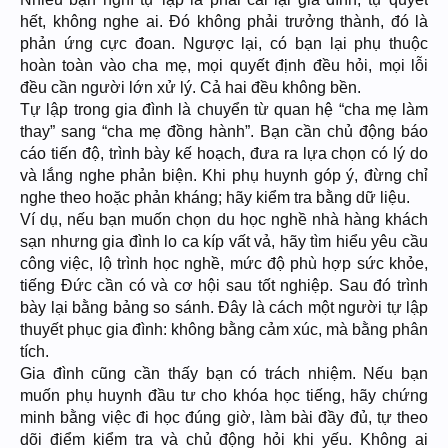
hết, không nghe ai. Đó không phải trưởng thành, đó là
phản ứng cực đoan. Ngược lại, có bạn lại phụ thuộc
hoàn toàn vào cha mẹ, mọi quyết định đều hỏi, mọi lỗi
đều cần người lớn xử lý. Cả hai đều không bền.
Tự lập trong gia đình là chuyển từ quan hệ “cha mẹ làm
thay” sang “cha mẹ đồng hành”. Bạn cần chủ động báo
cáo tiến độ, trình bày kế hoạch, đưa ra lựa chọn có lý do
và lắng nghe phản biện. Khi phụ huynh góp ý, đừng chỉ
nghe theo hoặc phản kháng; hãy kiểm tra bằng dữ liệu.
Ví dụ, nếu bạn muốn chọn du học nghề nhà hàng khách
sạn nhưng gia đình lo ca kíp vất vả, hãy tìm hiểu yêu cầu
công việc, lộ trình học nghề, mức độ phù hợp sức khỏe,
tiếng Đức cần có và cơ hội sau tốt nghiệp. Sau đó trình
bày lại bằng bảng so sánh. Đây là cách một người tự lập
thuyết phục gia đình: không bằng cảm xúc, mà bằng phân
tích.
Gia đình cũng cần thấy bạn có trách nhiệm. Nếu bạn
muốn phụ huynh đầu tư cho khóa học tiếng, hãy chứng
minh bằng việc đi học đúng giờ, làm bài đầy đủ, tự theo
dõi điểm kiểm tra và chủ động hỏi khi yếu. Không ai