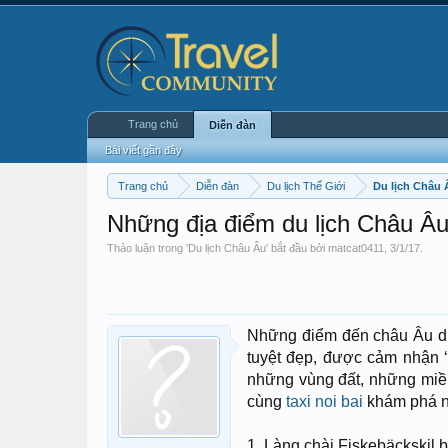
Trang chủ
Diễn đàn
Bài viết gần đây
Trang chủ
Diễn đàn
Du lịch Thế Giới
Du lịch Châu 
Những địa điểm du lịch Châu Âu
Thảo luận trong '
Du lịch Châu Âu
' bắt đầu bởi
matcat0411
,
3/1/17
.
Những điểm đến châu Âu dư
tuyệt đẹp, được cảm nhận ‘
những vùng đất, những miề
cùng
taxi noi bai
khám phá n
1. Làng chài Fiskebäckskil 