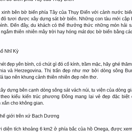
h xinh bên bờ biển phía Tây của Thụy Điển với cảnh nước bi
đỏ tươi được xây dựng sát bờ biển. Những con tàu mới cập 
bình. Đến đây, du khách có thể thưởng thức những món hải s
 ngắm thiên nhiên mây trời hay hóng mát dọc bờ biển bằng các
hổ Nhĩ Kỳ
t đẹp yên bình, có chút gì đó cổ kính, trầm mặc, hãy ghé thăm 
snia và Herzegovina. Thị trấn đẹp như mơ bởi dòng sông B
á tạo nên khung cảnh thiên nhiên đẹp nên thơ.
xây dựng bên cạnh dòng sông sát vách núi, tu viện của dòng gi
 theo kiểu kiến trúc phương Đông mang lại vẻ đẹp đặc biệt 
 xắn cho không gian.
thế giới trên xứ Bạch Dương
ới diện tích khoảng 6 km2 ở phía bắc của hồ Onega, được xem