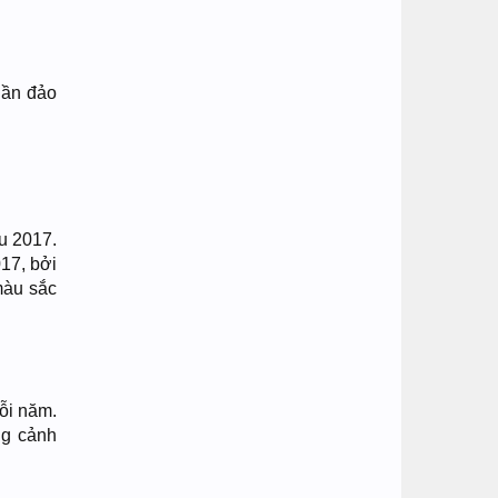
uần đảo
u 2017.
17, bởi
màu sắc
ỗi năm.
ng cảnh