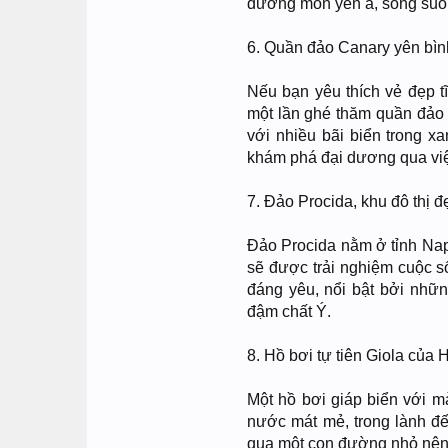
đường mòn yên ả, sông suối 
6. Quần đảo Canary yên bì
Nếu bạn yêu thích vẻ đẹp t
một lần ghé thăm quần đảo 
với nhiều bãi biển trong xa
khám phá đại dương qua việc
7. Đảo Procida, khu đô thị
Đảo Procida nằm ở tỉnh Nap
sẽ được trải nghiệm cuộc s
đáng yêu, nổi bật bởi nhữ
đậm chất Ý.
8. Hồ bơi tự tiên Giola của 
Một hồ bơi giáp biển với m
nước mát mẻ, trong lành đế
qua một con đường nhỏ nên