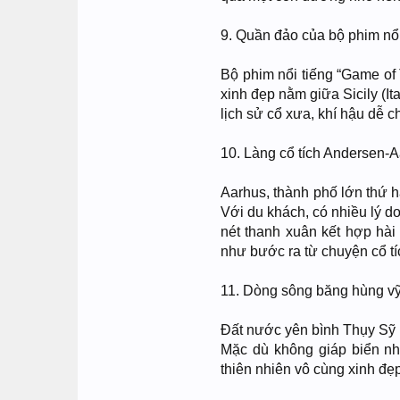
9. Quần đảo của bộ phim nổi
Bộ phim nổi tiếng “Game of
xinh đẹp nằm giữa Sicily (Ita
lịch sử cổ xưa, khí hậu dễ c
10. Làng cổ tích Andersen-
Aarhus, thành phố lớn thứ 
Với du khách, có nhiều lý 
nét thanh xuân kết hợp hà
như bước ra từ chuyện cổ t
11. Dòng sông băng hùng vỹ
Đất nước yên bình Thụy Sỹ 
Mặc dù không giáp biển n
thiên nhiên vô cùng xinh đẹ