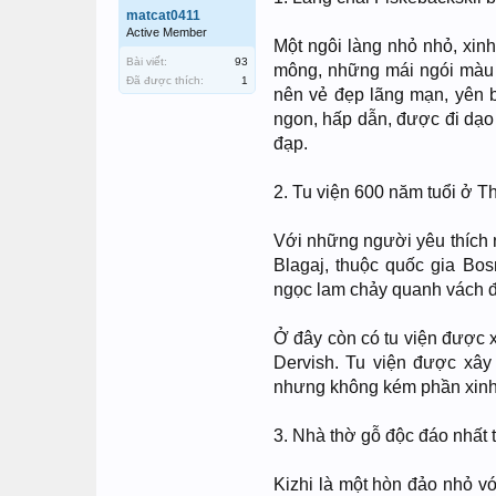
matcat0411
Active Member
Một ngôi làng nhỏ nhỏ, xin
Bài viết:
93
mông, những mái ngói màu 
Đã được thích:
1
nên vẻ đẹp lãng mạn, yên 
ngon, hấp dẫn, được đi dạo
đạp.
2. Tu viện 600 năm tuổi ở T
Với những người yêu thích né
Blagaj, thuộc quốc gia Bo
ngọc lam chảy quanh vách đ
Ở đây còn có tu viện được 
Dervish. Tu viện được xây
nhưng không kém phần xinh
3. Nhà thờ gỗ độc đáo nhất 
Kizhi là một hòn đảo nhỏ v