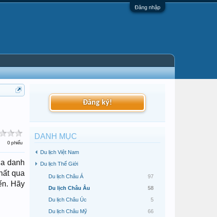
Đăng nhập
Đăng ký!
DANH MỤC
0 phiếu
Du lịch Việt Nam
ịa danh
Du lịch Thế Giới
hất qua
Du lịch Châu Á
97
ến. Hãy
Du lịch Châu Âu
58
Du lịch Châu Úc
5
Du lịch Châu Mỹ
66