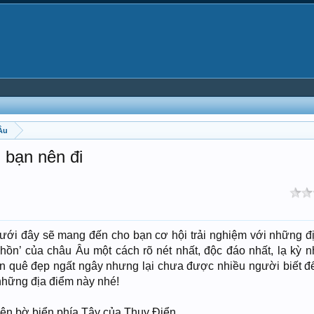
Âu
 bạn nên đi
ới đây sẽ mang đến cho bạn cơ hội trải nghiệm với những đ
hồn’ của châu Âu một cách rõ nét nhất, độc đáo nhất, lạ kỳ n
n quê đẹp ngất ngây nhưng lại chưa được nhiều người biết đ
hững địa điểm này nhé!
bên bờ biển phía Tây của Thụy Điển