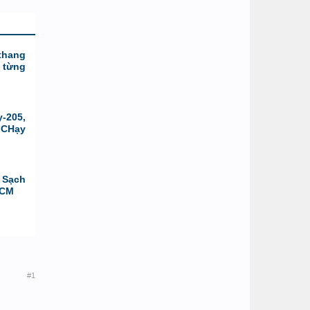
thang
 từng
-205,
 CHạy
 Sạch
HCM
#1