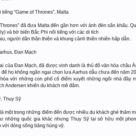
 tiếng “Game of Thrones”, Malta
 Thrones” đã đưa Malta đến gần hơn với ánh đèn sân khấu. Q
ly) và bờ biển Bắc Phi nổi tiếng với các di tích
hịu, người dân thân thiện và khung cảnh thiên nhiên hấp dẫn.
Aarhus, Đan Mạch
hai của Đan Mạch, đã được vinh danh là thủ đô văn hóa châu Â
do để họ không ngần ngại chọn lựa Aarhus dẫu chưa đến năm 20
i hòa với những con phố cổ điểm xuyết những ngôi nhà đầy 
ích Andersen khiến du khách mê đắm.
, Thụy Sỹ
là một trong những điểm đến được nhiều du khách ghé thăm m
hư những quốc gia khác nhưng Thụy Sỹ lại sở hữu một pho
p với dòng sông băng hùng vỹ.