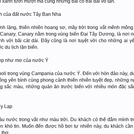
xanh tươi mượt mà cùng những bãi cỏ trải dài vô tận.
nh của đất nước Tây Ban Nha
ĩnh lặng, thiên nhiên hoang sơ, mây trời trong vắt mênh mông 
Canary. Canary nằm trong vùng biển Đại Tây Dương, là nơi nổ
nh với bãi cát dài. Đây cũng là nơi tuyệt vời cho những ai yê
 du lịch lặn biển.
 đẹp như mơ của nước Ý
oli trong vùng Campania của nước Ý. Đến với hòn đảo này, d
ống yên bình cùng phong cảnh thiên nhiên tuyệt đẹp, những n
ng sắc màu, những quán ăn trước biển với nhiều món đặc s
Hy Lạp
àu nước trong vắt như màu trời. Du khách có thể đắm mình tr
n khó tin. Muốn đến được hồ bơi tự nhiên này, du khách cần 
 thơ.