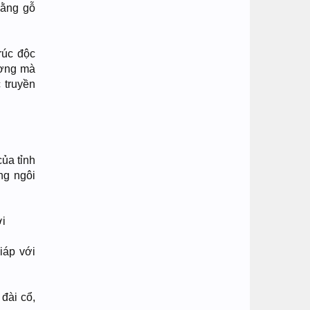
bằng gỗ
rúc độc
ượng mà
 truyền
của tỉnh
ng ngôi
ới
iáp với
đài cổ,