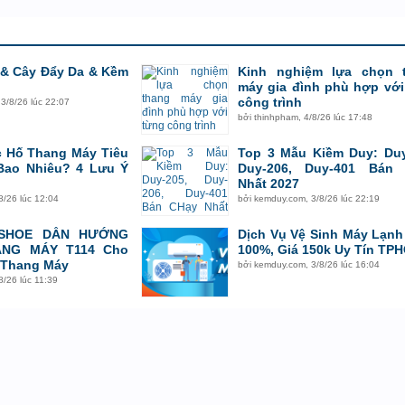
 & Cây Đẩy Da & Kềm
Kinh nghiệm lựa chọn 
máy gia đình phù hợp với
công trình
,
3/8/26 lúc 22:07
bởi
thinhpham
,
4/8/26 lúc 17:48
 Hố Thang Máy Tiêu
Top 3 Mẫu Kiềm Duy: Duy
Bao Nhiêu? 4 Lưu Ý
Duy-206, Duy-401 Bán
g
Nhất 2027
8/26 lúc 12:04
bởi
kemduy.com
,
3/8/26 lúc 22:19
 SHOE DẪN HƯỚNG
Dịch Vụ Vệ Sinh Máy Lạnh
ANG MÁY T114 Cho
100%, Giá 150k Uy Tín TP
 Thang Máy
bởi
kemduy.com
,
3/8/26 lúc 16:04
8/26 lúc 11:39