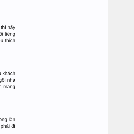
thì hãy
i tiếng
u thích
u khách
gôi nhà
ắc mang
ong làn
phải đi