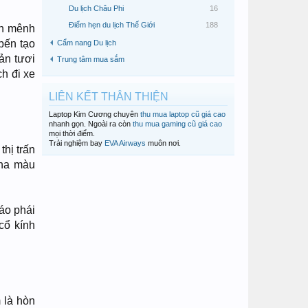
Du lịch Châu Phi
16
Điểm hẹn du lịch Thế Giới
188
ển mênh
bến tạo
Cẩm nang Du lịch
ản tươi
Trung tâm mua sắm
h đi xe
LIÊN KẾT THÂN THIỆN
Laptop Kim Cương chuyên
thu mua laptop cũ giá cao
nhanh gọn. Ngoài ra còn
thu mua gaming cũ giá cao
mọi thời điểm.
Trải nghiệm bay
EVA Airways
muôn nơi.
thị trấn
una màu
áo phái
cổ kính
 là hòn