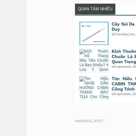
QUAN TÂM NHIỀU
Cây Sủi Da
Duy
bởi
kemduy.com
Kích Thước
Chuẩn Là 
Quan Trọn
bởi
dpsmedia
,
3/
Tìm Hiểu
CABIN TH
Công Trình
bởi
dpsmedia
,
3/
matcat0411
,
3/1/17