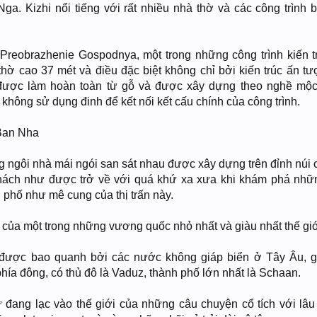
ga. Kizhi nổi tiếng với rất nhiều nhà thờ và các công trình 
Preobrazhenie Gospodnya, một trong những công trình kiến t
thờ cao 37 mét và điều đặc biệt không chỉ bởi kiến trúc ấn t
 được làm hoàn toàn từ gỗ và được xây dựng theo nghề mộc
 không sử dụng đinh để kết nối kết cấu chính của công trình.
 Ban Nha
ng ngôi nhà mái ngói san sát nhau được xây dựng trên đỉnh núi 
hách như được trở về với quá khứ xa xưa khi khám phá nhữ
phố như mê cung của thị trấn này.
ng của một trong những vương quốc nhỏ nhất và giàu nhất thế gi
 được bao quanh bởi các nước không giáp biển ở Tây Âu, g
phía đông, có thủ đô là Vaduz, thành phố lớn nhất là Schaan.
đang lạc vào thế giới của những câu chuyện cổ tích với lâu 