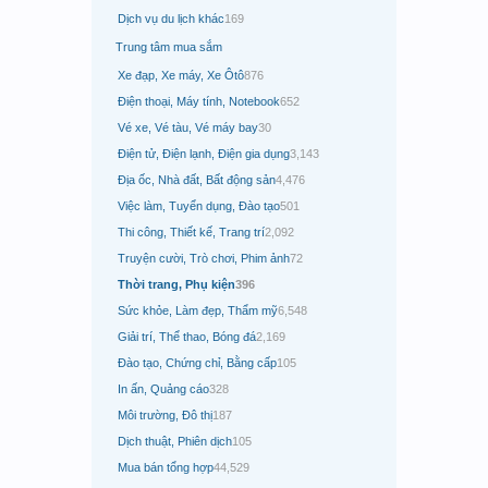
Dịch vụ du lịch khác
169
Trung tâm mua sắm
Xe đạp, Xe máy, Xe Ôtô
876
Điện thoại, Máy tính, Notebook
652
Vé xe, Vé tàu, Vé máy bay
30
Điện tử, Điện lạnh, Điện gia dụng
3,143
Địa ốc, Nhà đất, Bất động sản
4,476
Việc làm, Tuyển dụng, Đào tạo
501
Thi công, Thiết kế, Trang trí
2,092
Truyện cười, Trò chơi, Phim ảnh
72
Thời trang, Phụ kiện
396
Sức khỏe, Làm đẹp, Thẩm mỹ
6,548
Giải trí, Thể thao, Bóng đá
2,169
Đào tạo, Chứng chỉ, Bằng cấp
105
In ấn, Quảng cáo
328
Môi trường, Đô thị
187
Dịch thuật, Phiên dịch
105
Mua bán tổng hợp
44,529