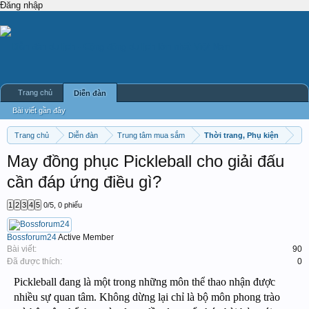
Đăng nhập
Trang chủ
Diễn đàn
Bài viết gần đây
Trang chủ
Diễn đàn
Trung tâm mua sắm
Thời trang, Phụ kiện
May đồng phục Pickleball cho giải đấu
cần đáp ứng điều gì?
1
2
3
4
5
0
/
5
,
0 phiếu
Bossforum24
Active Member
Bài viết:
90
Đã được thích:
0
Pickleball đang là một trong những môn thể thao nhận được
nhiều sự quan tâm. Không dừng lại chỉ là bộ môn phong trào