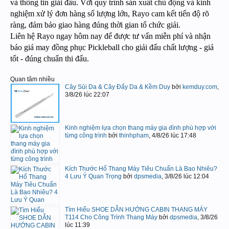
và thông tin giải đấu. Với quy trình sản xuất chủ động và kinh
nghiệm xử lý đơn hàng số lượng lớn, Rayo cam kết tiến độ rõ
ràng, đảm bảo giao hàng đúng thời gian tổ chức giải.
Liên hệ Rayo ngay hôm nay để được tư vấn miễn phí và nhận
báo giá may đồng phục Pickleball cho giải đấu chất lượng - giá
tốt - đúng chuẩn thi đấu.
Quan tâm nhiều
Cây Sủi Da & Cây Đẩy Da & Kềm Duy
bởi
kemduy.com
,
3/8/26 lúc 22:07
Kinh nghiệm lựa chọn thang máy gia đình phù hợp với
từng công trình
bởi
thinhpham
,
4/8/26 lúc 17:48
Kích Thước Hố Thang Máy Tiêu Chuẩn Là Bao Nhiêu?
4 Lưu Ý Quan Trọng
bởi
dpsmedia
,
3/8/26 lúc 12:04
Tìm Hiểu SHOE DẪN HƯỚNG CABIN THANG MÁY
T114 Cho Công Trình Thang Máy
bởi
dpsmedia
,
3/8/26
lúc 11:39