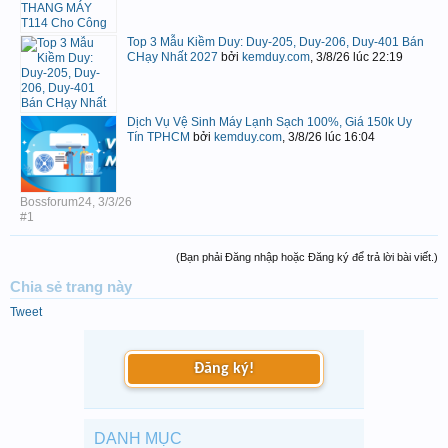
Top 3 Mẫu Kiềm Duy: Duy-205, Duy-206, Duy-401 Bán
CHạy Nhất 2027
bởi
kemduy.com
,
3/8/26 lúc 22:19
Dịch Vụ Vệ Sinh Máy Lạnh Sạch 100%, Giá 150k Uy
Tín TPHCM
bởi
kemduy.com
,
3/8/26 lúc 16:04
Bossforum24
,
3/3/26
#1
(Bạn phải Đăng nhập hoặc Đăng ký để trả lời bài viết.)
Chia sẻ trang này
Tweet
Đăng ký!
DANH MỤC