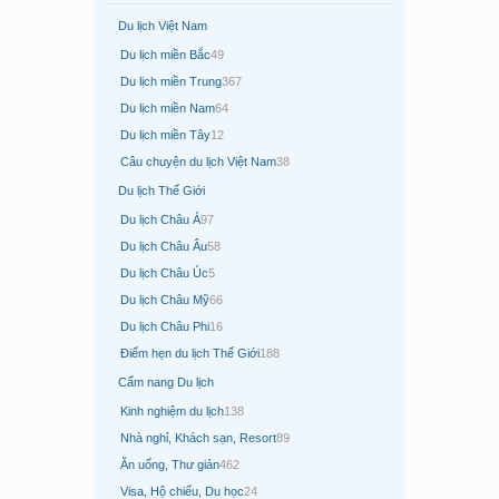
Du lịch Việt Nam
Du lịch miền Bắc
49
Du lịch miền Trung
367
Du lịch miền Nam
64
Du lịch miền Tây
12
Câu chuyện du lịch Việt Nam
38
Du lịch Thế Giới
Du lịch Châu Á
97
Du lịch Châu Âu
58
Du lịch Châu Úc
5
Du lịch Châu Mỹ
66
Du lịch Châu Phi
16
Điểm hẹn du lịch Thế Giới
188
Cẩm nang Du lịch
Kinh nghiệm du lịch
138
Nhà nghỉ, Khách sạn, Resort
89
Ăn uống, Thư giản
462
Visa, Hộ chiếu, Du học
24