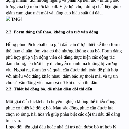
động nhanh, đổi hướng ngang và phản xạ liên tục - những đặc
trưng của bộ môn Pickleball. Việc lựa chọn đúng chất liệu giúp
giảm cảm giác mệt mỏi và nâng cao hiệu suất thi đấu.
2.2. Form dáng thể thao, không cản trở vận động
Đồng phục Pickleball cho giải đấu cần được thiết kế theo form
thể thao chuẩn, ôm vừa cơ thể nhưng không quá bó. Form dáng
phù hợp giúp vận động viên dễ dàng thực hiện các động tác
đánh bóng, lên lưới hay di chuyển nhanh mà không bị vướng
víu. Ngoài ra, form áo và quần cần được tính toán để phù hợp
với nhiều vóc dáng khác nhau, đảm bảo sự thoải mái và tự tin
cho cả vận động viên nam và nữ khi ra sân thi đấu.
2.3. Thiết kế đồng bộ, dễ nhận diện đội thi đấu
Một giải đấu Pickleball chuyên nghiệp không thể thiếu đồng
phục có thiết kế đồng bộ. Màu sắc đồng phục cần được lựa
chọn rõ ràng, hài hòa và giúp phân biệt các đội thi đấu dễ dàng
trên sân.
Logo đội, tên giải đấu hoặc nhà tài trợ nên được bố trí hợp lý,