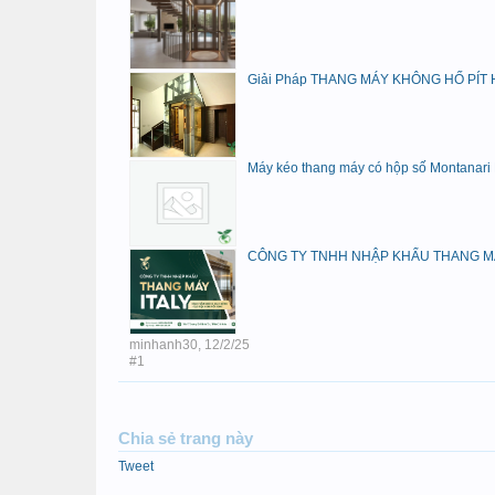
Giải Pháp THANG MÁY KHÔNG HỐ PÍT H
Máy kéo thang máy có hộp số Montanari
CÔNG TY TNHH NHẬP KHẨU THANG MÁY I
minhanh30
,
12/2/25
#1
Chia sẻ trang này
Tweet