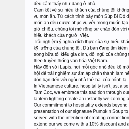
đều cảm thấy như đang ở nhà.
Cam kết về sự hiếu khách của chúng tôi không
vụ món ăn. Từ cách trình bày món Súp Bí Đỏ đ
món ăn đều được phục vụ với mong muốn tạo nê
giờ chiều, chúng tôi mở rộng sự chào đón với 
hiếu khách của người Việt.
Trải nghiệm ý nghĩa đích thực của sự hiếu kh
kỹ lưỡng của chúng tôi. Dù bạn đang tìm kiếm 
trong bữa tối kiểu gia đình, đội ngũ của chú
theo truyền thống văn hóa Việt Nam.
Hãy đến với Lapis, nơi mỗi góc nhỏ đều kể mộ
hội để trải nghiệm sự ấm áp chân thành làm nê
đón bạn đến với ngôi nhà thứ hai của mình tại
In Vietnamese culture, hospitality isn't just a se
Tam Coc, we embrace this tradition through ou
lantern lighting create an instantly welcoming
Our commitment to hospitality extends beyond 
presentation of our signature Pumpkin Soup to t
served with the intention of creating connecti
extend our welcome with a 10% discount and a 