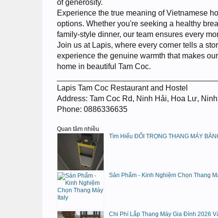
of generosity.
Experience the true meaning of Vietnamese hosp
options. Whether you're seeking a healthy break
family-style dinner, our team ensures every mom
Join us at Lapis, where every corner tells a sto
experience the genuine warmth that makes our 
home in beautiful Tam Coc.
____________________________________
Lapis Tam Coc Restaurant and Hostel
Address: Tam Coc Rd, Ninh Hải, Hoa Lư, Ninh
Phone: 0886336635
Quan tâm nhiều
Tìm Hiểu ĐỐI TRỌNG THANG MÁY BẰNG
Sản Phẩm - Kinh Nghiệm Chọn Thang Máy
Chi Phí Lắp Thang Máy Gia Đình 2026 