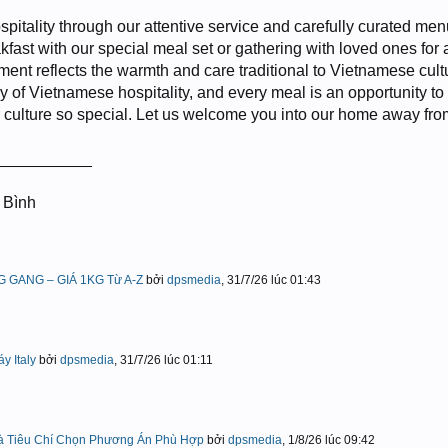
itality through our attentive service and carefully curated men
fast with our special meal set or gathering with loved ones for 
ent reflects the warmth and care traditional to Vietnamese cult
ry of Vietnamese hospitality, and every meal is an opportunity to
culture so special. Let us welcome you into our home away fro
___________
 Bình
 GANG – GIÁ 1KG Từ A-Z
bởi
dpsmedia
,
31/7/26 lúc 01:43
 Italy
bởi
dpsmedia
,
31/7/26 lúc 01:11
Và Tiêu Chí Chọn Phương Án Phù Hợp
bởi
dpsmedia
,
1/8/26 lúc 09:42