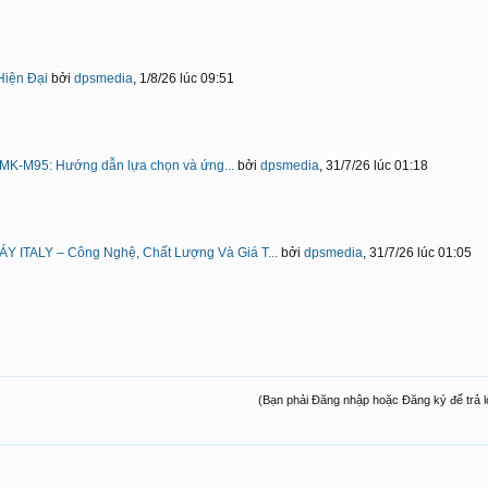
iện Đại
bởi
dpsmedia
,
1/8/26 lúc 09:51
 MK-M95: Hướng dẫn lựa chọn và ứng...
bởi
dpsmedia
,
31/7/26 lúc 01:18
TALY – Công Nghệ, Chất Lượng Và Giá T...
bởi
dpsmedia
,
31/7/26 lúc 01:05
(Bạn phải Đăng nhập hoặc Đăng ký để trả lời