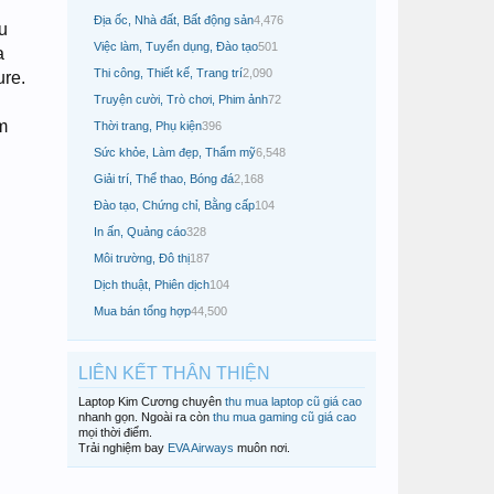
Địa ốc, Nhà đất, Bất động sản
4,476
u
Việc làm, Tuyển dụng, Đào tạo
501
a
Thi công, Thiết kế, Trang trí
2,090
ure.
Truyện cười, Trò chơi, Phim ảnh
72
m
Thời trang, Phụ kiện
396
Sức khỏe, Làm đẹp, Thẩm mỹ
6,548
Giải trí, Thể thao, Bóng đá
2,168
Đào tạo, Chứng chỉ, Bằng cấp
104
In ấn, Quảng cáo
328
Môi trường, Đô thị
187
Dịch thuật, Phiên dịch
104
Mua bán tổng hợp
44,500
LIÊN KẾT THÂN THIỆN
Laptop Kim Cương chuyên
thu mua laptop cũ giá cao
nhanh gọn. Ngoài ra còn
thu mua gaming cũ giá cao
mọi thời điểm.
Trải nghiệm bay
EVA Airways
muôn nơi.