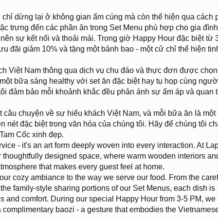
 chỉ dừng lại ở không gian ấm cúng mà còn thể hiện qua cách 
ặc trưng đến các phần ăn trong Set Menu phù hợp cho gia đình
n sự kết nối và thoải mái. Trong giờ Happy Hour đặc biệt từ 
ưu đãi giảm 10% và tặng một bánh bao - một cử chỉ thể hiện tin
ách Việt Nam thông qua dịch vụ chu đáo và thực đơn được chọn
một bữa sáng healthy với set ăn đặc biệt hay tụ họp cùng ngườ
ng tôi đảm bảo mỗi khoảnh khắc đều phản ánh sự ấm áp và quan 
t câu chuyện về sự hiếu khách Việt Nam, và mỗi bữa ăn là một
n nét đặc biệt trong văn hóa của chúng tôi. Hãy để chúng tôi c
 Tam Cốc xinh đẹp.
rvice - it's an art form deeply woven into every interaction. At La
r thoughtfully designed space, where warm wooden interiors and
 atmosphere that makes every guest feel at home.
our cozy ambiance to the way we serve our food. From the caref
he family-style sharing portions of our Set Menus, each dish is
ons and comfort. During our special Happy Hour from 3-5 PM, we
complimentary baozi - a gesture that embodies the Vietnamese 