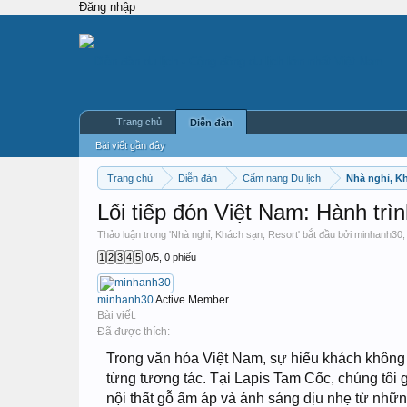
Đăng nhập
Trang chủ
Diễn đàn
Bài viết gần đây
Trang chủ
Diễn đàn
Cẩm nang Du lịch
Nhà nghỉ, K
Lối tiếp đón Việt Nam: Hành trìn
Thảo luận trong '
Nhà nghỉ, Khách sạn, Resort
' bắt đầu bởi
minhanh30
1
2
3
4
5
0
/
5
,
0 phiếu
minhanh30
Active Member
Bài viết:
Đã được thích:
Trong văn hóa Việt Nam, sự hiếu khách không đ
từng tương tác. Tại Lapis Tam Cốc, chúng tôi g
nội thất gỗ ấm áp và ánh sáng dịu nhẹ từ nhữn