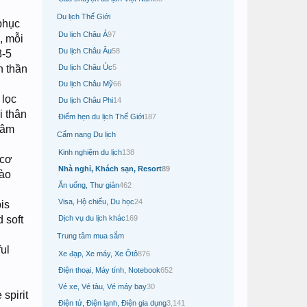
Du lịch Thế Giới
phục
Du lịch Châu Á
97
, mỗi
Du lịch Châu Âu
58
3-5
h thần
Du lịch Châu Úc
5
Du lịch Châu Mỹ
66
 lọc
Du lịch Châu Phi
14
i thân
Điểm hẹn du lịch Thế Giới
187
tâm
Cẩm nang Du lịch
Kinh nghiệm du lịch
138
 cơ
Nhà nghỉ, Khách sạn, Resort
89
hào
Ăn uống, Thư giản
462
Visa, Hộ chiếu, Du học
24
pis
 soft
Dịch vụ du lịch khác
169
Trung tâm mua sắm
ul
Xe đạp, Xe máy, Xe Ôtô
876
Điện thoại, Máy tính, Notebook
652
Vé xe, Vé tàu, Vé máy bay
30
spirit
Điện tử, Điện lạnh, Điện gia dụng
3,141