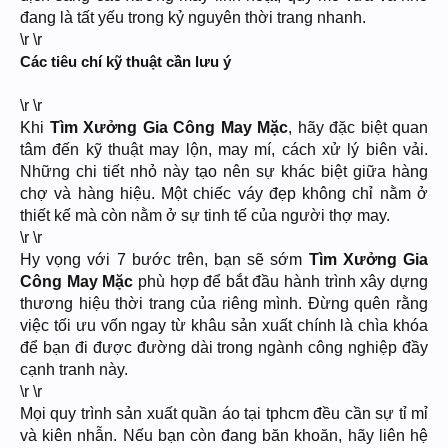
đang là tất yếu trong kỷ nguyên thời trang nhanh.
\r \r
Các tiêu chí kỹ thuật cần lưu ý
\r \r
Khi
Tìm Xưởng Gia Công May Mặc
, hãy đặc biệt quan
tâm đến kỹ thuật may lộn, may mí, cách xử lý biên vải.
Những chi tiết nhỏ này tạo nên sự khác biệt giữa hàng
chợ và hàng hiệu. Một chiếc váy đẹp không chỉ nằm ở
thiết kế mà còn nằm ở sự tinh tế của người thợ may.
\r \r
Hy vọng với 7 bước trên, bạn sẽ sớm
Tìm Xưởng Gia
Công May Mặc
phù hợp để bắt đầu hành trình xây dựng
thương hiệu thời trang của riêng mình. Đừng quên rằng
việc tối ưu vốn ngay từ khâu sản xuất chính là chìa khóa
để bạn đi được đường dài trong ngành công nghiệp đầy
cạnh tranh này.
\r \r
Mọi quy trình sản xuất quần áo tại tphcm đều cần sự tỉ mỉ
và kiên nhẫn. Nếu bạn còn đang băn khoăn, hãy liên hệ