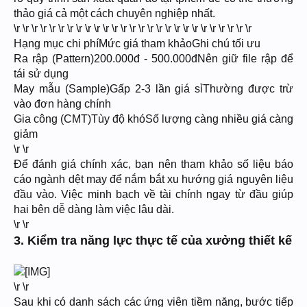
thảo giá cả một cách chuyên nghiệp nhất.
\r \r \r \r \r \r \r \r \r \r \r \r \r \r \r \r \r \r \r \r \r \r \r \r \r \r \r
Hạng mục chi phíMức giá tham khảoGhi chú tối ưu
Ra rập (Pattern)200.000đ - 500.000đNên giữ file rập để
tái sử dụng
May mẫu (Sample)Gấp 2-3 lần giá sỉThường được trừ
vào đơn hàng chính
Gia công (CMT)Tùy độ khóSố lượng càng nhiều giá càng
giảm
\r \r
Để đánh giá chính xác, bạn nên tham khảo số liệu báo
cáo ngành dệt may để nắm bắt xu hướng giá nguyên liệu
đầu vào. Việc minh bạch về tài chính ngay từ đầu giúp
hai bên dễ dàng làm việc lâu dài.
\r \r
3. Kiểm tra năng lực thực tế của xưởng thiết kế
\r \r
Sau khi có danh sách các ứng viên tiềm năng, bước tiếp