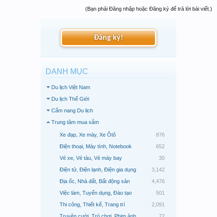
(Bạn phải Đăng nhập hoặc Đăng ký để trả lời bài viết.)
Đăng ký!
DANH MỤC
Du lịch Việt Nam
Du lịch Thế Giới
Cẩm nang Du lịch
Trung tâm mua sắm
Xe đạp, Xe máy, Xe Ôtô
876
Điện thoại, Máy tính, Notebook
652
Vé xe, Vé tàu, Vé máy bay
30
Điện tử, Điện lạnh, Điện gia dụng
3,142
Địa ốc, Nhà đất, Bất động sản
4,476
Việc làm, Tuyển dụng, Đào tạo
501
Thi công, Thiết kế, Trang trí
2,091
Truyện cười, Trò chơi, Phim ảnh
72