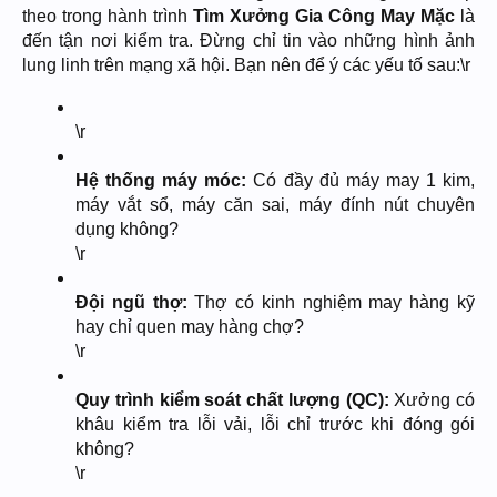
theo trong hành trình
Tìm Xưởng Gia Công May Mặc
là
đến tận nơi kiểm tra. Đừng chỉ tin vào những hình ảnh
lung linh trên mạng xã hội. Bạn nên để ý các yếu tố sau:\r
\r
Hệ thống máy móc:
Có đầy đủ máy may 1 kim,
máy vắt sổ, máy căn sai, máy đính nút chuyên
dụng không?
\r
Đội ngũ thợ:
Thợ có kinh nghiệm may hàng kỹ
hay chỉ quen may hàng chợ?
\r
Quy trình kiểm soát chất lượng (QC):
Xưởng có
khâu kiểm tra lỗi vải, lỗi chỉ trước khi đóng gói
không?
\r