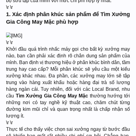
bộ sưu tập của mình với mức chi phí hợp lý nhất.
\r \r
1. Xác định phân khúc sản phẩm để Tìm Xưởng
Gia Công May Mặc phù hợp
\r \r
Khởi đầu quá trình nhấc máy gọi cho bất kỳ xưởng may
nào, bạn cần phải xác định rõ chân dung sản phẩm của
mình. Bạn định vị thương hiệu ở phân khúc bình dân, tầm
trung hay cao cấp? Mỗi phân khúc sẽ yêu cầu một kiểu
xưởng khác nhau. Đa phần, các xưởng may lớn sẽ tập
trung vào hàng xuất khẩu hoặc hàng đại trà số lượng
hàng ngàn cái. Tuy nhiên, đối với các Local Brand, nhu
cầu
Tìm Xưởng Gia Công May Mặc
thường hướng tới
những nơi có tay nghề kỹ thuật cao, chăm chút từng
đường kim mũi chỉ và quan trọng nhất là chấp nhận số
lượng ít.
\r \r
Thực tế cho thấy việc chọn sai xưởng ngay từ bước đầu
sẽ khiến bạn mất rất nhiều chi phí cơ hội. Chẳng hạn,