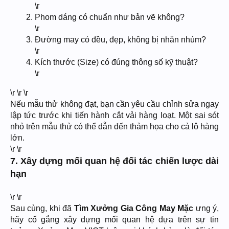
\r
Phom dáng có chuẩn như bản vẽ không?
\r
Đường may có đều, đẹp, không bị nhăn nhúm?
\r
Kích thước (Size) có đúng thông số kỹ thuật?
\r
\r \r \r
Nếu mẫu thử không đạt, bạn cần yêu cầu chỉnh sửa ngay
lập tức trước khi tiến hành cắt vải hàng loạt. Một sai sót
nhỏ trên mẫu thử có thể dẫn đến thảm họa cho cả lô hàng
lớn.
\r \r
7. Xây dựng mối quan hệ đối tác chiến lược dài
hạn
\r \r
Sau cùng, khi đã
Tìm Xưởng Gia Công May Mặc
ưng ý,
hãy cố gắng xây dựng mối quan hệ dựa trên sự tin