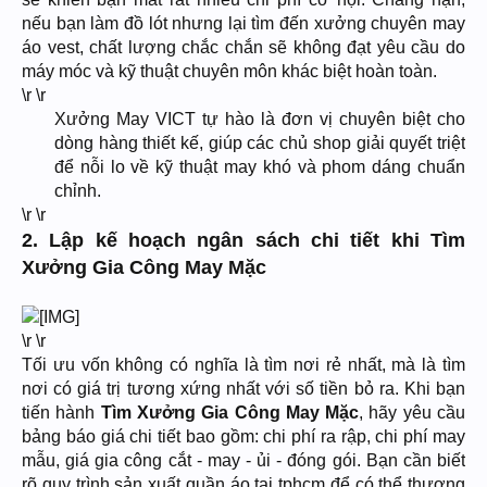
nếu bạn làm đồ lót nhưng lại tìm đến xưởng chuyên may
áo vest, chất lượng chắc chắn sẽ không đạt yêu cầu do
máy móc và kỹ thuật chuyên môn khác biệt hoàn toàn.
\r \r
Xưởng May VICT tự hào là đơn vị chuyên biệt cho
dòng hàng thiết kế, giúp các chủ shop giải quyết triệt
để nỗi lo về kỹ thuật may khó và phom dáng chuẩn
chỉnh.​
\r \r
2. Lập kế hoạch ngân sách chi tiết khi Tìm
Xưởng Gia Công May Mặc
\r \r
Tối ưu vốn không có nghĩa là tìm nơi rẻ nhất, mà là tìm
nơi có giá trị tương xứng nhất với số tiền bỏ ra. Khi bạn
tiến hành
Tìm Xưởng Gia Công May Mặc
, hãy yêu cầu
bảng báo giá chi tiết bao gồm: chi phí ra rập, chi phí may
mẫu, giá gia công cắt - may - ủi - đóng gói. Bạn cần biết
rõ quy trình sản xuất quần áo tại tphcm để có thể thương