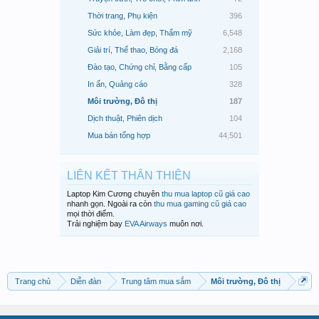
Thời trang, Phụ kiện
396
Sức khỏe, Làm đẹp, Thẩm mỹ
6,548
Giải trí, Thể thao, Bóng đá
2,168
Đào tạo, Chứng chỉ, Bằng cấp
105
In ấn, Quảng cáo
328
Môi trường, Đô thị
187
Dịch thuật, Phiên dịch
104
Mua bán tổng hợp
44,501
LIÊN KẾT THÂN THIỆN
Laptop Kim Cương chuyên
thu mua laptop cũ giá cao
nhanh gọn. Ngoài ra còn
thu mua gaming cũ giá cao
mọi thời điểm.
Trải nghiệm bay
EVA Airways
muôn nơi.
Trang chủ
Diễn đàn
Trung tâm mua sắm
Môi trường, Đô thị