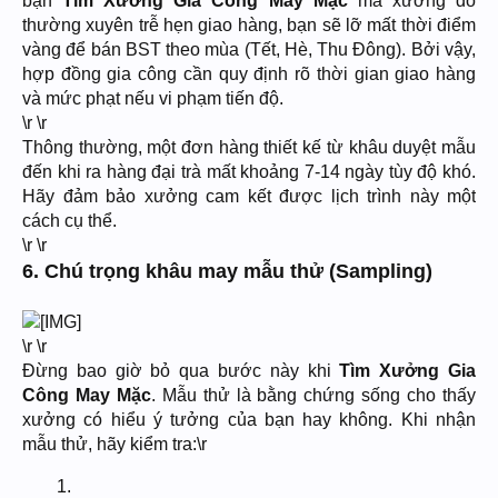
bạn
Tìm Xưởng Gia Công May Mặc
mà xưởng đó
thường xuyên trễ hẹn giao hàng, bạn sẽ lỡ mất thời điểm
vàng để bán BST theo mùa (Tết, Hè, Thu Đông). Bởi vậy,
hợp đồng gia công cần quy định rõ thời gian giao hàng
và mức phạt nếu vi phạm tiến độ.
\r \r
Thông thường, một đơn hàng thiết kế từ khâu duyệt mẫu
đến khi ra hàng đại trà mất khoảng 7-14 ngày tùy độ khó.
Hãy đảm bảo xưởng cam kết được lịch trình này một
cách cụ thể.
\r \r
6. Chú trọng khâu may mẫu thử (Sampling)
\r \r
Đừng bao giờ bỏ qua bước này khi
Tìm Xưởng Gia
Công May Mặc
. Mẫu thử là bằng chứng sống cho thấy
xưởng có hiểu ý tưởng của bạn hay không. Khi nhận
mẫu thử, hãy kiểm tra:\r