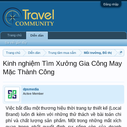
Đăng nhập
Trang chủ
Diễn đàn
Bài viết gần đây
Trang chủ
Diễn đàn
Trung tâm mua sắm
Môi trường, Đô thị
Kinh nghiệm Tìm Xưởng Gia Công May
Mặc Thành Công
dpsmedia
Active Member
Việc bắt đầu một thương hiệu thời trang tự thiết kế (Local
Brand) luôn đi kèm với những thử thách về bài toán chi
phí và chất lượng sản phẩm. Một trong những mắt xích
quan trọng nhất quyết định sự sống còn của doanh