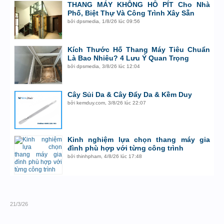
THANG MÁY KHÔNG HỐ PÍT Cho Nhà
Phố, Biệt Thự Và Công Trình Xây Sẵn
bởi
dpsmedia
,
1/8/26 lúc 09:56
Kích Thước Hố Thang Máy Tiêu Chuẩn
Là Bao Nhiêu? 4 Lưu Ý Quan Trọng
bởi
dpsmedia
,
3/8/26 lúc 12:04
Cây Sủi Da & Cây Đẩy Da & Kềm Duy
bởi
kemduy.com
,
3/8/26 lúc 22:07
Kinh nghiệm lựa chọn thang máy gia
đình phù hợp với từng công trình
bởi
thinhpham
,
4/8/26 lúc 17:48
21/3/26