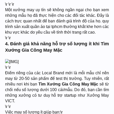
\r \r \r
Một xưởng may uy tín sẽ không ngần ngại cho bạn xem
những mẫu họ đã thực hiện cho các đối tác khác. Đây là
cách trực quan nhất để bạn đánh giá trình độ của họ. quy
trình sản xuất quần áo tại tphcm thường khắt khe hơn các
khu vực khác do yêu cầu về tính thời trang rất cao.
\r \r
4. Đánh giá khả năng hỗ trợ số lượng ít khi Tìm
Xưởng Gia Công May Mặc
\r \r
Điểm riêng của các Local Brand mới là mỗi mẫu chỉ nên
may từ 20-50 sản phẩm để test thị trường. Tuy nhiên, rất
nhiều nơi khi bạn
Tìm Xưởng Gia Công May Mặc
sẽ từ
chối nếu số lượng dưới 100 cái/mẫu. Do đó, bạn cần tìm
những xưởng có tư duy hỗ trợ startup như Xưởng May
VICT.
\r \r
Việc may số lượng ít giúp bạn:\r