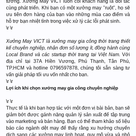
tưởng. Xưởng May VICT luôn coi khách hàng là đối tác
cùng phát triển. Khi bạn có một xưởng may "ruột", họ sẽ
ưu tiên đơn hàng của bạn vào những mùa cao điểm và
hỗ trợ bạn nhiệt tình trong việc xử lý các lỗi phát sinh.
\r \r
Xưởng May VICT là xưởng may gia công thời trang thiết
kế chuyên nghiệp, nhận đơn số lượng ít, đồng hành cùng
Local Brand và các startup thời trang tại Việt Nam.
Với
địa chỉ tại 37A Hiền Vương, Phú Thạnh, Tân Phú,
TP.HCM và hotline 0796597878, chúng tôi sẵn sàng tư
vấn giải pháp tối ưu vốn nhất cho bạn.
\r \r
Lợi ích khi chọn xưởng may gia công chuyên nghiệp
\r \r
Thực tế là khi bạn hợp tác với một đơn vị bài bản, bạn sẽ
giảm bớt được gánh nặng quản lý sản xuất để tập trung
vào marketing và bán hàng. Bạn có thể tham khảo số liệu
báo cáo ngành dệt may để thấy rằng xu hướng chuyển
dịch sang các xưởng may linh hoạt, quy mô vừa và nhỏ