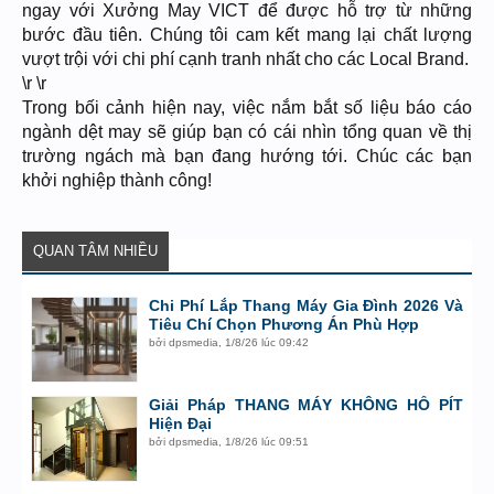
ngay với Xưởng May VICT để được hỗ trợ từ những
bước đầu tiên. Chúng tôi cam kết mang lại chất lượng
vượt trội với chi phí cạnh tranh nhất cho các Local Brand.
\r \r
Trong bối cảnh hiện nay, việc nắm bắt số liệu báo cáo
ngành dệt may sẽ giúp bạn có cái nhìn tổng quan về thị
trường ngách mà bạn đang hướng tới. Chúc các bạn
khởi nghiệp thành công!
QUAN TÂM NHIỀU
Chi Phí Lắp Thang Máy Gia Đình 2026 Và
Tiêu Chí Chọn Phương Án Phù Hợp
bởi
dpsmedia
,
1/8/26 lúc 09:42
Giải Pháp THANG MÁY KHÔNG HỐ PÍT
Hiện Đại
bởi
dpsmedia
,
1/8/26 lúc 09:51