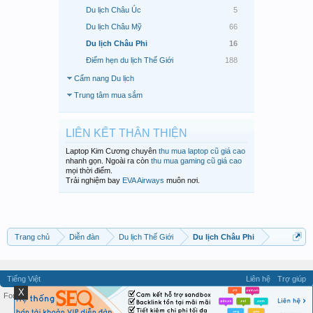
Du lịch Châu Úc
5
Du lịch Châu Mỹ
66
Du lịch Châu Phi
16
Điểm hẹn du lịch Thế Giới
188
Cẩm nang Du lịch
Trung tâm mua sắm
LIÊN KẾT THÂN THIỆN
Laptop Kim Cương chuyên
thu mua laptop cũ giá cao
nhanh gọn. Ngoài ra còn
thu mua gaming cũ giá cao
mọi thời điểm.
Trải nghiệm bay
EVA Airways
muôn nơi.
Trang chủ
Diễn đàn
Du lịch Thế Giới
Du lịch Châu Phi
Tiếng Việt
Liên hệ
Trợ giúp
X
Forum software by XenForo™ ©2010-2026 XenForo Ltd.
Quy định và Nội quy