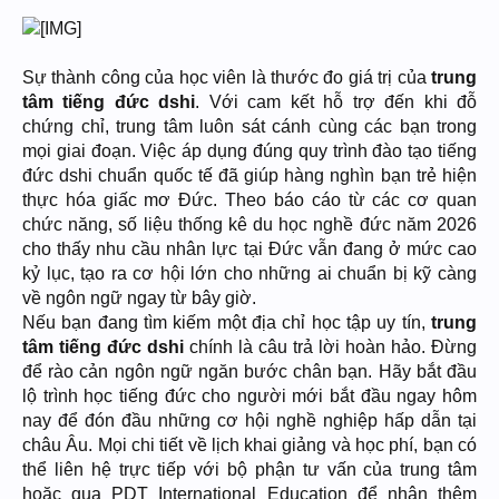
Sự thành công của học viên là thước đo giá trị của
trung
tâm tiếng đức dshi
. Với cam kết hỗ trợ đến khi đỗ
chứng chỉ, trung tâm luôn sát cánh cùng các bạn trong
mọi giai đoạn. Việc áp dụng đúng quy trình đào tạo tiếng
đức dshi chuẩn quốc tế đã giúp hàng nghìn bạn trẻ hiện
thực hóa giấc mơ Đức. Theo báo cáo từ các cơ quan
chức năng, số liệu thống kê du học nghề đức năm 2026
cho thấy nhu cầu nhân lực tại Đức vẫn đang ở mức cao
kỷ lục, tạo ra cơ hội lớn cho những ai chuẩn bị kỹ càng
về ngôn ngữ ngay từ bây giờ.
Nếu bạn đang tìm kiếm một địa chỉ học tập uy tín,
trung
tâm tiếng đức dshi
chính là câu trả lời hoàn hảo. Đừng
để rào cản ngôn ngữ ngăn bước chân bạn. Hãy bắt đầu
lộ trình học tiếng đức cho người mới bắt đầu ngay hôm
nay để đón đầu những cơ hội nghề nghiệp hấp dẫn tại
châu Âu. Mọi chi tiết về lịch khai giảng và học phí, bạn có
thể liên hệ trực tiếp với bộ phận tư vấn của trung tâm
hoặc qua PDT International Education để nhận thêm