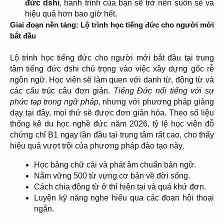
đức dshi
, hành trình của bạn sẽ trở nên suôn sẻ và
hiệu quả hơn bao giờ hết.​
Giai đoạn nền tảng: Lộ trình học tiếng đức cho người mới
bắt đầu
Lộ trình học tiếng đức cho người mới bắt đầu tại trung
tâm tiếng đức dshi chú trọng vào việc xây dựng gốc rễ
ngôn ngữ. Học viên sẽ làm quen với danh từ, động từ và
các cấu trúc câu đơn giản.
Tiếng Đức nổi tiếng với sự
phức tạp trong ngữ pháp
, nhưng với phương pháp giảng
dạy tại đây, mọi thứ sẽ được đơn giản hóa. Theo số liệu
thống kê du học nghề đức năm 2026, tỷ lệ học viên đỗ
chứng chỉ B1 ngay lần đầu tại trung tâm rất cao, cho thấy
hiệu quả vượt trội của phương pháp đào tạo này.
Học bảng chữ cái và phát âm chuẩn bản ngữ.
Nắm vững 500 từ vựng cơ bản về đời sống.
Cách chia động từ ở thì hiện tại và quá khứ đơn.
Luyện kỹ năng nghe hiểu qua các đoạn hội thoại
ngắn.