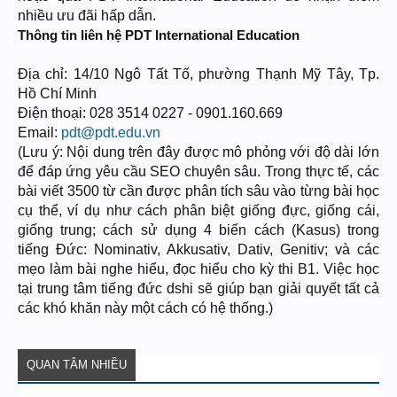
nhiều ưu đãi hấp dẫn.
Thông tin liên hệ PDT International Education
Địa chỉ: 14/10 Ngô Tất Tố, phường Thạnh Mỹ Tây, Tp.
Hồ Chí Minh
Điện thoại: 028 3514 0227 - 0901.160.669
Email:
pdt@pdt.edu.vn
(Lưu ý: Nội dung trên đây được mô phỏng với độ dài lớn
để đáp ứng yêu cầu SEO chuyên sâu. Trong thực tế, các
bài viết 3500 từ cần được phân tích sâu vào từng bài học
cụ thể, ví dụ như cách phân biệt giống đực, giống cái,
giống trung; cách sử dụng 4 biến cách (Kasus) trong
tiếng Đức: Nominativ, Akkusativ, Dativ, Genitiv; và các
mẹo làm bài nghe hiểu, đọc hiểu cho kỳ thi B1. Việc học
tại trung tâm tiếng đức dshi sẽ giúp bạn giải quyết tất cả
các khó khăn này một cách có hệ thống.)
QUAN TÂM NHIỀU