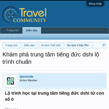
Đăng nhập
Trang chủ
Diễn đàn
Bài viết gần đây
Trang chủ
Diễn đàn
Du lịch Thế Giới
Du lịch Châu Phi
Khám phá trung tâm tiếng đức dshi lộ
trình chuẩn
dpsmedia
Active Member
Lộ trình học tại trung tâm tiếng đức dshi từ con
số 0