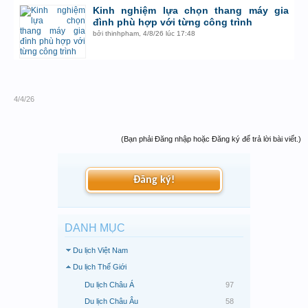
Kinh nghiệm lựa chọn thang máy gia
đình phù hợp với từng công trình
bởi
thinhpham
,
4/8/26 lúc 17:48
4/4/26
(Bạn phải Đăng nhập hoặc Đăng ký để trả lời bài viết.)
Đăng ký!
DANH MỤC
Du lịch Việt Nam
Du lịch Thế Giới
Du lịch Châu Á
97
Du lịch Châu Âu
58