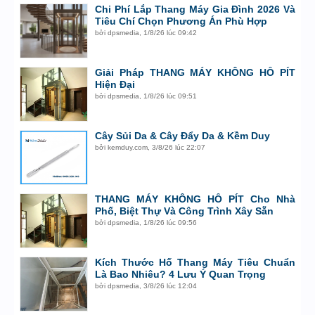
Chi Phí Lắp Thang Máy Gia Đình 2026 Và
Tiêu Chí Chọn Phương Án Phù Hợp
bởi
dpsmedia
,
1/8/26 lúc 09:42
Giải Pháp THANG MÁY KHÔNG HỐ PÍT
Hiện Đại
bởi
dpsmedia
,
1/8/26 lúc 09:51
Cây Sủi Da & Cây Đẩy Da & Kềm Duy
bởi
kemduy.com
,
3/8/26 lúc 22:07
THANG MÁY KHÔNG HỐ PÍT Cho Nhà
Phố, Biệt Thự Và Công Trình Xây Sẵn
bởi
dpsmedia
,
1/8/26 lúc 09:56
Kích Thước Hố Thang Máy Tiêu Chuẩn
Là Bao Nhiêu? 4 Lưu Ý Quan Trọng
bởi
dpsmedia
,
3/8/26 lúc 12:04