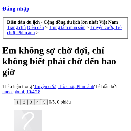
Đăng nhập
Diễn đàn du lịch - Cộng đồng du lịch lớn nhất Việt Nam
Trang chủ
Diễn đàn
>
Trung tâm mua sắm
>
Truyện cười, Trò
chơi, Phim ảnh
>
Em không sợ chờ đợi, chỉ
không biết phải chờ đến bao
giờ
Thảo luận trong '
Truyện cười, Trò chơi, Phim ảnh
' bắt đầu bởi
nuocepbuoi
,
10/4/18
.
0
/
5
,
0 phiếu
1
2
3
4
5