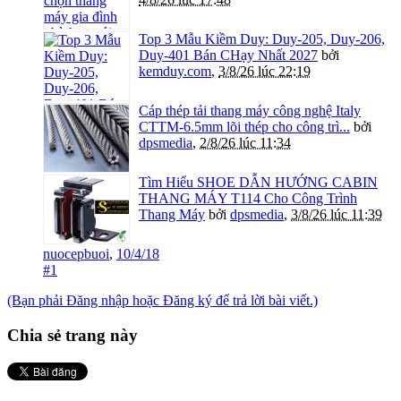
Top 3 Mẫu Kiềm Duy: Duy-205, Duy-206,
Duy-401 Bán CHạy Nhất 2027
bởi
kemduy.com
,
3/8/26 lúc 22:19
Cáp thép tải thang máy công nghệ Italy
CTTM-6.5mm lõi thép cho công trì...
bởi
dpsmedia
,
2/8/26 lúc 11:34
Tìm Hiểu SHOE DẪN HƯỚNG CABIN
THANG MÁY T114 Cho Công Trình
Thang Máy
bởi
dpsmedia
,
3/8/26 lúc 11:39
nuocepbuoi
,
10/4/18
#1
(Bạn phải Đăng nhập hoặc Đăng ký để trả lời bài viết.)
Chia sẻ trang này