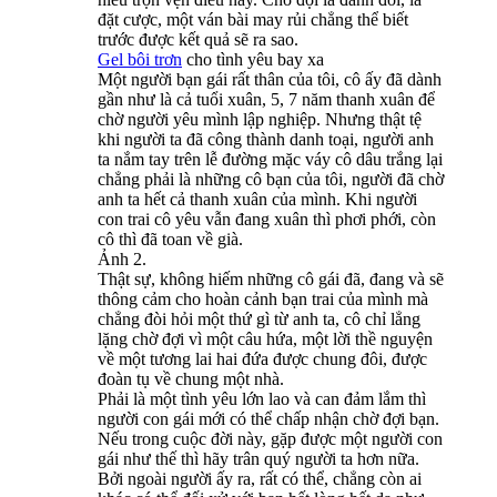
đặt cược, một ván bài may rủi chẳng thể biết
trước được kết quả sẽ ra sao.
Gel bôi trơn
cho tình yêu bay xa
Một người bạn gái rất thân của tôi, cô ấy đã dành
gần như là cả tuổi xuân, 5, 7 năm thanh xuân để
chờ người yêu mình lập nghiệp. Nhưng thật tệ
khi người ta đã công thành danh toại, người anh
ta nắm tay trên lễ đường mặc váy cô dâu trắng lại
chẳng phải là những cô bạn của tôi, người đã chờ
anh ta hết cả thanh xuân của mình. Khi người
con trai cô yêu vẫn đang xuân thì phơi phới, còn
cô thì đã toan về già.
Ảnh 2.
Thật sự, không hiếm những cô gái đã, đang và sẽ
thông cảm cho hoàn cảnh bạn trai của mình mà
chẳng đòi hỏi một thứ gì từ anh ta, cô chỉ lẳng
lặng chờ đợi vì một câu hứa, một lời thề nguyện
về một tương lai hai đứa được chung đôi, được
đoàn tụ về chung một nhà.
Phải là một tình yêu lớn lao và can đảm lắm thì
người con gái mới có thể chấp nhận chờ đợi bạn.
Nếu trong cuộc đời này, gặp được một người con
gái như thế thì hãy trân quý người ta hơn nữa.
Bởi ngoài người ấy ra, rất có thể, chẳng còn ai