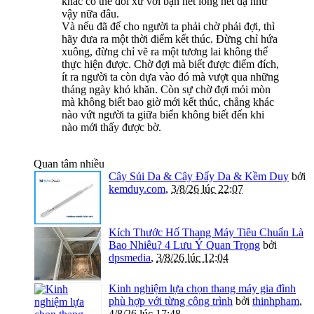
khác có thể đối xử với bạn hết lòng hết dạ như
vậy nữa đâu.
Và nếu đã để cho người ta phải chờ phải đợi, thì
hãy đưa ra một thời điểm kết thúc. Đừng chỉ hứa
xuông, đừng chỉ vẽ ra một tương lai không thể
thực hiện được. Chờ đợi mà biết được điểm đích,
ít ra người ta còn dựa vào đó mà vượt qua những
tháng ngày khó khăn. Còn sự chờ đợi mỏi mòn
mà không biết bao giờ mới kết thúc, chẳng khác
nào vứt người ta giữa biển không biết đến khi
nào mới thấy được bờ.
Quan tâm nhiều
Cây Sủi Da & Cây Đẩy Da & Kềm Duy
bởi
kemduy.com
,
3/8/26 lúc 22:07
Kích Thước Hố Thang Máy Tiêu Chuẩn Là
Bao Nhiêu? 4 Lưu Ý Quan Trọng
bởi
dpsmedia
,
3/8/26 lúc 12:04
Kinh nghiệm lựa chọn thang máy gia đình
phù hợp với từng công trình
bởi
thinhpham
,
4/8/26 lúc 17:48