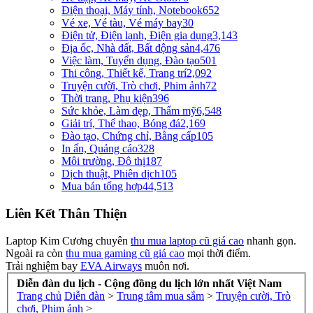
Điện thoại, Máy tính, Notebook
652
Vé xe, Vé tàu, Vé máy bay
30
Điện tử, Điện lạnh, Điện gia dụng
3,143
Địa ốc, Nhà đất, Bất động sản
4,476
Việc làm, Tuyển dụng, Đào tạo
501
Thi công, Thiết kế, Trang trí
2,092
Truyện cười, Trò chơi, Phim ảnh
72
Thời trang, Phụ kiện
396
Sức khỏe, Làm đẹp, Thẩm mỹ
6,548
Giải trí, Thể thao, Bóng đá
2,169
Đào tạo, Chứng chỉ, Bằng cấp
105
In ấn, Quảng cáo
328
Môi trường, Đô thị
187
Dịch thuật, Phiên dịch
105
Mua bán tổng hợp
44,513
Liên Kết Thân Thiện
Laptop Kim Cương chuyên
thu mua laptop cũ giá cao
nhanh gọn.
Ngoài ra còn
thu mua gaming cũ giá cao
mọi thời điểm.
Trải nghiệm bay
EVA Airways
muôn nơi.
Diễn đàn du lịch - Cộng đồng du lịch lớn nhất Việt Nam
Trang chủ
Diễn đàn
>
Trung tâm mua sắm
>
Truyện cười, Trò
chơi, Phim ảnh
>