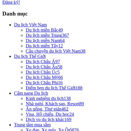
Đăng ký!
Danh mục
Du lịch Việt Nam
Du lịch miền Bắc
49
Du lịch miền Trung
367
Du lịch miền Nam
64
Du lịch miền Tây
12
Câu chuyện du lịch Việt Nam
38
Du lịch Thế Giới
Du lịch Châu Á
97
Du lịch Châu Âu
58
Du lịch Châu Úc
5
Du lịch Châu Mỹ
66
Du lịch Châu Phi
16
Điểm hẹn du lịch Thế Giới
188
Cẩm nang Du lịch
Kinh nghiệm du lịch
138
Nhà nghỉ, Khách sạn, Resort
89
Ăn uống, Thư giản
462
Visa, Hộ chiếu, Du học
24
Dịch vụ du lịch khác
169
Trung tâm mua sắm
Xe đạp, Xe máy, Xe Ôtô
876