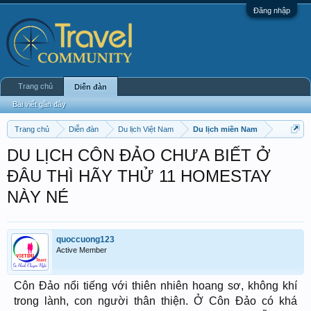
Đăng nhập
Trang chủ
Diễn đàn
Bài viết gần đây
Trang chủ
Diễn đàn
Du lịch Việt Nam
Du lịch miền Nam
DU LỊCH CÔN ĐẢO CHƯA BIẾT Ở
ĐÂU THÌ HÃY THỬ 11 HOMESTAY
NÀY NÉ
quoccuong123
Active Member
Côn Đảo nổi tiếng với thiên nhiên hoang sơ, không khí
trong lành, con người thân thiện. Ở Côn Đảo có khá