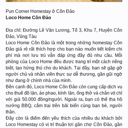
Pun Corner Homestay ở Côn Đảo
Loco Home Côn Đảo
Địa chỉ: Đường Lê Văn Lương, Tổ 3, Khu 7, Huyện Côn
Đảo, Vũng Tàu
Loco Home Côn Đảo là một trong những homestay Côn
Đảo giá rẻ rất thích hợp cho bạn nào muốn tiết kiệm chi
phí mà nơi lưu trú vẫn đáp ứng đầy đủ nhu cầu. Mỗi
phòng của Loco Home đều được trang trí một cách riêng
biệt, tạo hứng thú cho du khách. Tại đây, bạn sẽ gặp gỡ
người chủ và nhân viên thực sự dễ thương, gần gũi ngỡ
như đang ở chính nhà của mình.
Bên cạnh đó, Loco Home Côn Đảo còn cung cấp dịch vụ
cho thuê đồ lặn, áo phao, kính lặn, ống thở và chân vịt chỉ
với giá 50.000 đồng/người. Ngoài ra, bạn có thể tha hồ
nướng BBQ, cắm trại trên bãi biển cùng bạn bè, người
thân.
Đây còn là điểm đến yêu thích của nhiều du khách bởi
Loco Homestay có vị trí thuận lợi gần chợ Côn Đảo, gần