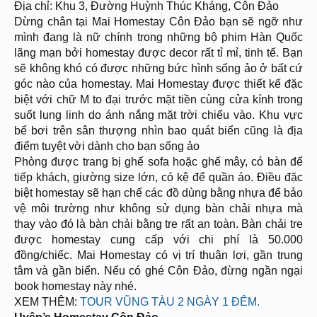
Địa chỉ: Khu 3, Đường Huỳnh Thúc Kháng, Côn Đảo
Dừng chân tại Mai Homestay Côn Đảo bạn sẽ ngỡ như
mình đang là nữ chính trong những bộ phim Hàn Quốc
lãng mạn bởi homestay được decor rất tỉ mỉ, tinh tế. Bạn
sẽ không khó có được những bức hình sống ảo ở bất cứ
góc nào của homestay. Mai Homestay được thiết kế đặc
biệt với chữ M to đại trước mặt tiền cùng cửa kính trong
suốt lung linh do ánh nắng mặt trời chiếu vào. Khu vực
bể bơi trên sân thượng nhìn bao quát biển cũng là địa
điểm tuyệt vời dành cho bạn sống ảo
Phòng được trang bị ghế sofa hoặc ghế mây, có bàn để
tiếp khách, giường size lớn, có kệ để quần áo. Điều đặc
biệt homestay sẽ hạn chế các đồ dùng bằng nhựa để bảo
vệ môi trường như không sử dụng bàn chải nhựa mà
thay vào đó là bàn chải bằng tre rất an toàn. Bàn chải tre
được homestay cung cấp với chi phí là 50.000
đồng/chiếc. Mai Homestay có vị trí thuận lợi, gần trung
tâm và gần biển. Nếu có ghé Côn Đảo, đừng ngần ngại
book homestay này nhé.
XEM THÊM:
TOUR VŨNG TÀU 2 NGÀY 1 ĐÊM.