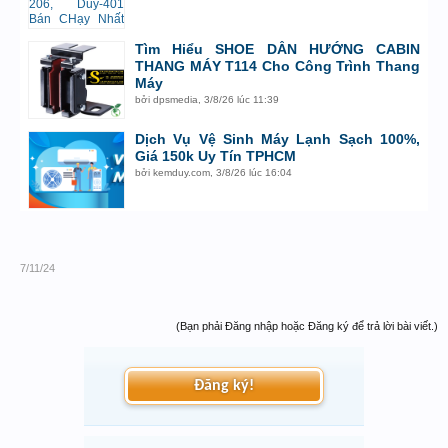
Tìm Hiểu SHOE DẪN HƯỚNG CABIN
THANG MÁY T114 Cho Công Trình Thang
Máy
bởi
dpsmedia
,
3/8/26 lúc 11:39
Dịch Vụ Vệ Sinh Máy Lạnh Sạch 100%,
Giá 150k Uy Tín TPHCM
bởi
kemduy.com
,
3/8/26 lúc 16:04
7/11/24
(Bạn phải Đăng nhập hoặc Đăng ký để trả lời bài viết.)
Đăng ký!