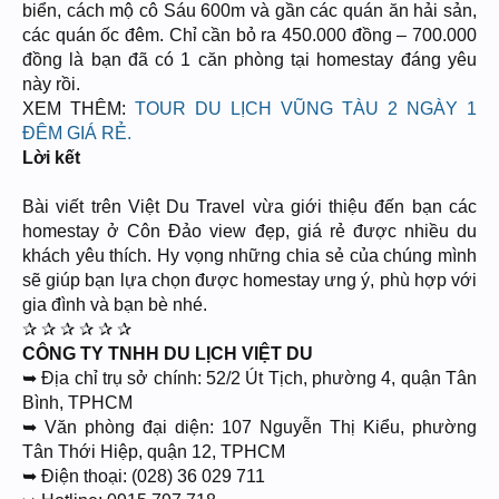
biển, cách mộ cô Sáu 600m và gần các quán ăn hải sản,
các quán ốc đêm. Chỉ cần bỏ ra 450.000 đồng – 700.000
đồng là bạn đã có 1 căn phòng tại homestay đáng yêu
này rồi.
XEM THÊM:
TOUR DU LỊCH VŨNG TÀU 2 NGÀY 1
ĐÊM GIÁ RẺ.
Lời kết
Bài viết trên Việt Du Travel vừa giới thiệu đến bạn các
homestay ở Côn Đảo view đẹp, giá rẻ được nhiều du
khách yêu thích. Hy vọng những chia sẻ của chúng mình
sẽ giúp bạn lựa chọn được homestay ưng ý, phù hợp với
gia đình và bạn bè nhé.
✰ ✰ ✰ ✰ ✰ ✰
CÔNG TY TNHH DU LỊCH VIỆT DU
➥ Địa chỉ trụ sở chính: 52/2 Út Tịch, phường 4, quận Tân
Bình, TPHCM
➥ Văn phòng đại diện: 107 Nguyễn Thị Kiểu, phường
Tân Thới Hiệp, quận 12, TPHCM
➥ Điện thoại: (028) 36 029 711