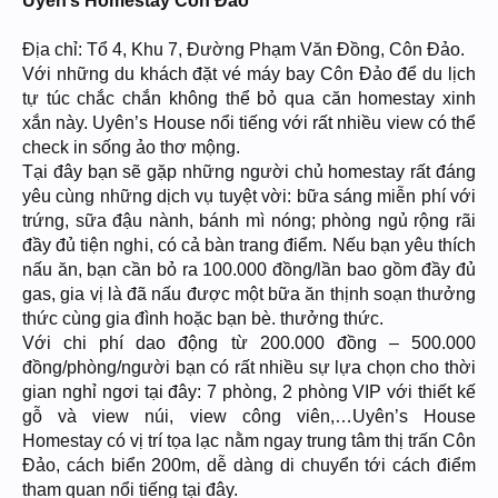
Uyên’s Homestay Côn Đảo
Địa chỉ: Tổ 4, Khu 7, Đường Phạm Văn Đồng, Côn Đảo.
Với những du khách đặt vé máy bay Côn Đảo để du lịch
tự túc chắc chắn không thể bỏ qua căn homestay xinh
xắn này. Uyên’s House nổi tiếng với rất nhiều view có thể
check in sống ảo thơ mộng.
Tại đây bạn sẽ gặp những người chủ homestay rất đáng
yêu cùng những dịch vụ tuyệt vời: bữa sáng miễn phí với
trứng, sữa đậu nành, bánh mì nóng; phòng ngủ rộng rãi
đầy đủ tiện nghi, có cả bàn trang điểm. Nếu bạn yêu thích
nấu ăn, bạn cần bỏ ra 100.000 đồng/lần bao gồm đầy đủ
gas, gia vị là đã nấu được một bữa ăn thịnh soạn thưởng
thức cùng gia đình hoặc bạn bè. thưởng thức.
Với chi phí dao động từ 200.000 đồng – 500.000
đồng/phòng/người bạn có rất nhiều sự lựa chọn cho thời
gian nghỉ ngơi tại đây: 7 phòng, 2 phòng VIP với thiết kế
gỗ và view núi, view công viên,…Uyên’s House
Homestay có vị trí tọa lạc nằm ngay trung tâm thị trấn Côn
Đảo, cách biển 200m, dễ dàng di chuyển tới cách điểm
tham quan nổi tiếng tại đây.