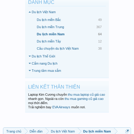
DANH MỤC
Du lịch Việt Nam
Du lịch miền Bắc
49
Du lịch miền Trung
367
Du lịch miền Nam
64
Du lịch miền Tây
12
Câu chuyện du lịch Việt Nam
38
Du lịch Thế Giới
Cẩm nang Du lịch
Trung tâm mua sắm
LIÊN KẾT THÂN THIỆN
Laptop Kim Cương chuyên
thu mua laptop cũ giá cao
nhanh gọn. Ngoài ra còn
thu mua gaming cũ giá cao
mọi thời điểm.
Trải nghiệm bay
EVA Airways
muôn nơi.
Trang chủ
Diễn đàn
Du lịch Việt Nam
Du lịch miền Nam