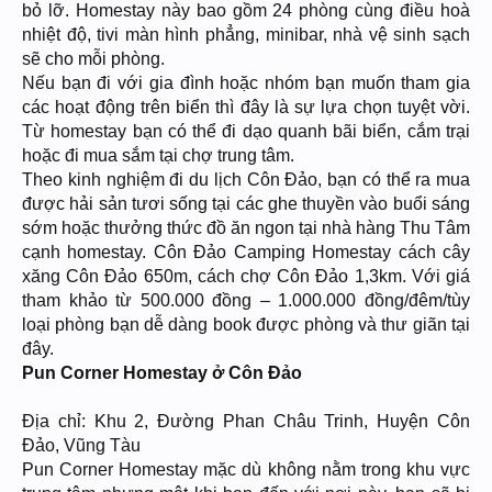
bỏ lỡ. Homestay này bao gồm 24 phòng cùng điều hoà
nhiệt độ, tivi màn hình phẳng, minibar, nhà vệ sinh sạch
sẽ cho mỗi phòng.
Nếu bạn đi với gia đình hoặc nhóm bạn muốn tham gia
các hoạt động trên biển thì đây là sự lựa chọn tuyệt vời.
Từ homestay bạn có thể đi dạo quanh bãi biển, cắm trại
hoặc đi mua sắm tại chợ trung tâm.
Theo kinh nghiệm đi du lịch Côn Đảo, bạn có thể ra mua
được hải sản tươi sống tại các ghe thuyền vào buổi sáng
sớm hoặc thưởng thức đồ ăn ngon tại nhà hàng Thu Tâm
cạnh homestay. Côn Đảo Camping Homestay cách cây
xăng Côn Đảo 650m, cách chợ Côn Đảo 1,3km. Với giá
tham khảo từ 500.000 đồng – 1.000.000 đồng/đêm/tùy
loại phòng bạn dễ dàng book được phòng và thư giãn tại
đây.
Pun Corner Homestay ở Côn Đảo
Địa chỉ: Khu 2, Đường Phan Châu Trinh, Huyện Côn
Đảo, Vũng Tàu
Pun Corner Homestay mặc dù không nằm trong khu vực