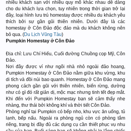
nhiều khách sạn với nhiều quy mô khác nhau dễ dàng
cho du khách lựa chọn, tuy nhiên trong thời gian trở lại
đây, loại hình lưu trú homestay được nhiều du khách yêu
thích bởi sự gần gũi thiên nhiên. Dưới đây là các
homestay ở Côn Đảo độc đáo mà du khách không nên
bỏ qua. (
Du Lịch Vũng Tàu
)
Pumpkin Homestay ở Côn Đảo
Địa chỉ: Lưu Chí Hiếu, Cuối đường Chuồng cọp Mỹ, Côn
Đảo.
Nơi đây được ví như ngôi nhà nhỏ ngoài đảo hoang,
Pumpkin Homestay ở Côn Đảo nằm giữa khu vừng, khu
di tích và đồi núi bao quanh. Homestay ở Côn Đảo mang
phong cách gần gũi với thiên nhiên, biển rừng, dường
như có gì đó rất giản dị, mộc mạc nhưng tinh tết đẹp mắt.
Khi đến với Pumpkin Homestay bạn sẽ cảm thấy nhẹ
nhàng, thư thái bởi không khí và thời tiết Côn Đảo.
Phòng nghỉ tại Pumpkin có bếp nho, khu vực ăn uống, tủ
lạnh, bếp nấu. Ngoài ra phòng ngủ còn có phòng tắm
riêng, trang bị đầy đủ các dụng cụ cần thiết phục vụ nhu
cầu của bạn. Buổi sáng bạn sẽ không phải lo lắng chiếc