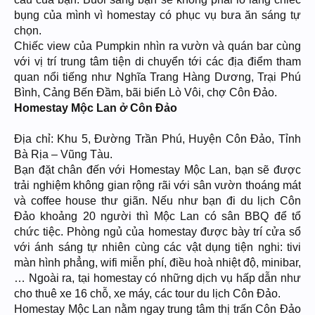
bụng của mình vì homestay có phục vụ bưa ăn sáng tự
chọn.
Chiếc view của Pumpkin nhìn ra vườn và quán bar cùng
với vị trí trung tâm tiện di chuyển tới các địa điểm tham
quan nổi tiếng như Nghĩa Trang Hàng Dương, Trại Phú
Bình, Cảng Bến Đầm, bãi biển Lò Vôi, chợ Côn Đảo.
Homestay Mộc Lan ở Côn Đảo
Địa chỉ: Khu 5, Đường Trần Phú, Huyện Côn Đảo, Tỉnh
Bà Rịa – Vũng Tàu.
Bạn đặt chân đến với Homestay Mộc Lan, bạn sẽ được
trải nghiệm không gian rộng rãi với sân vườn thoáng mát
và coffee house thư giãn. Nếu như bạn đi du lịch Côn
Đảo khoảng 20 người thì Mộc Lan có sân BBQ để tổ
chức tiệc. Phòng ngủ của homestay được bày trí cửa sổ
với ánh sáng tự nhiên cùng các vật dụng tiện nghi: tivi
màn hình phẳng, wifi miễn phí, điều hoà nhiệt độ, minibar,
… Ngoài ra, tại homestay có những dịch vụ hấp dẫn như
cho thuê xe 16 chỗ, xe máy, các tour du lịch Côn Đảo.
Homestay Mộc Lan nằm ngay trung tâm thị trấn Côn Đảo