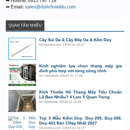
➥ Hotline: 0915 797 718
➥ Email:
sales@dulichvietdu.com
QUAN TÂM NHIỀU
Cây Sủi Da & Cây Đẩy Da & Kềm Duy
bởi
kemduy.com
,
3/8/26 lúc 22:07
Kinh nghiệm lựa chọn thang máy gia
đình phù hợp với từng công trình
bởi
thinhpham
,
4/8/26 lúc 17:48
Kích Thước Hố Thang Máy Tiêu Chuẩn
Là Bao Nhiêu? 4 Lưu Ý Quan Trọng
bởi
dpsmedia
,
3/8/26 lúc 12:04
Top 3 Mẫu Kiềm Duy: Duy-205, Duy-206,
Duy-401 Bán CHạy Nhất 2027
bởi
kemduy.com
,
3/8/26 lúc 22:19