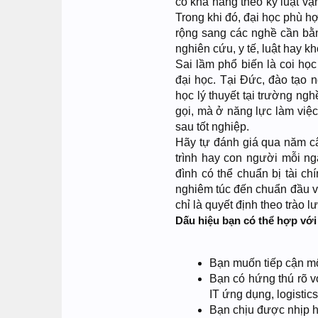
có khả năng theo kỷ luật vậ
Trong khi đó, đại học phù h
rộng sang các nghề cần bằn
nghiên cứu, y tế, luật hay k
Sai lầm phổ biến là coi h
đại học. Tại Đức, đào tạo n
học lý thuyết tại trường ngh
gọi, mà ở năng lực làm việc 
sau tốt nghiệp.
Hãy tự đánh giá qua năm câ
trình hay con người mỗi ng
đình có thể chuẩn bị tài c
nghiêm túc đến chuẩn đầu v
chỉ là quyết định theo trào l
Dấu hiệu bạn có thể hợp với
Bạn muốn tiếp cận mô
Bạn có hứng thú rõ v
IT ứng dụng, logistic
Bạn chịu được nhịp họ