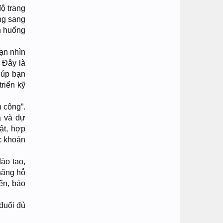
ộ trang
ng sang
nh huống
ạn nhìn
 Đây là
iúp bạn
riển kỹ
h công”.
a và dự
ật, hợp
c khoản
ào tạo,
 năng hỗ
ển, bảo
 đuổi đủ