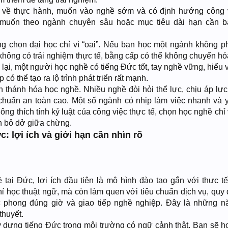
n về thực hành, muốn vào nghề sớm và có định hướng công 
t, muốn theo ngành chuyên sâu hoặc mục tiêu dài hạn cần 
g chọn đại học chỉ vì “oai”. Nếu bạn học một ngành không p
không có trải nghiệm thực tế, bằng cấp có thể không chuyển hó
lại, một người học nghề có tiếng Đức tốt, tay nghề vững, hiểu 
 có thể tạo ra lộ trình phát triển rất mạnh.
thánh hóa học nghề. Nhiều nghề đòi hỏi thể lực, chịu áp lực 
êu chuẩn an toàn cao. Một số ngành có nhịp làm việc nhanh và 
ng thích tính kỷ luật của công việc thực tế, chọn học nghề chỉ
n bỏ dở giữa chừng.
: lợi ích và giới hạn cần nhìn rõ
 tại Đức, lợi ích đầu tiên là mô hình đào tạo gắn với thực t
ỉ học thuật ngữ, mà còn làm quen với tiêu chuẩn dịch vụ, quy 
ác phong đúng giờ và giao tiếp nghề nghiệp. Đây là những n
thuyết.
ây dựng tiếng Đức trong môi trường có ngữ cảnh thật. Bạn sẽ h