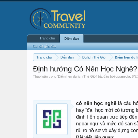
Trang chủ
Diễn đàn
Bài viết gần đây
Trang chủ
Diễn đàn
Du lịch Thế Giới
Điểm hẹn du l
Định hướng Có Nên Học Nghề? 
Thảo luận trong '
Điểm hẹn du lịch Thế Giới
' bắt đầu bởi
dpsmedia
,
8/7/
có nên học nghề
là câu hỏ
hay “đại học mới có tương l
định liên quan trực tiếp đế
ngoại ngữ và mức độ sẵn sà
rủi ro hồ sơ và xây dựng c
Bài viết liên quan: