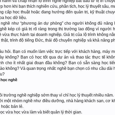
n hành và chấp nhận lộ trình nghề nghiệp bắt đầu từ vị trí chu
ợp hơn khi bạn thích nghiên cứu, phân tích, học lý thuyết sâu,
g cấp học thuật hoặc đang hướng đến quản trị, kỹ thuật chuy
hoa học dữ liệu.
ọc nghề như “phương án dự phòng” cho người không đủ năng 
ghề kép có giá trị rõ ràng trong thị trường lao động vì người 
ề vừa thực hành tại doanh nghiệp. Giá trị của lộ trình không n
thật, trình độ tiếng Đức, thái độ chuyên nghiệp và khả năng ph
u hỏi. Bạn có muốn làm việc trực tiếp với khách hàng, máy m
ày không? Bạn có học tốt qua dự án và thao tác thực tế khô
hính cho ít nhất giai đoạn đầu không? Bạn có sẵn sàng học ti
ào không? Và quan trọng nhất: nghề bạn chọn có nhu cầu dài 
ưu?
 học nghề
i trường nghề nghiệp sớm thay vì chỉ học lý thuyết nhiều năm.
ới một nhóm nghề như điều dưỡng, nhà hàng khách sạn, cơ khí
s hoặc bán lẻ.
c vừa học vừa làm và biết quản lý thời gian.