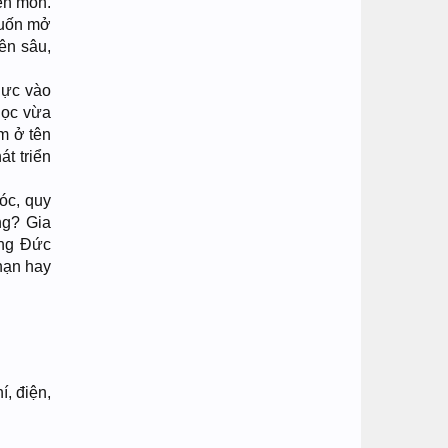
yên môn.
 muốn mở
ên sâu,
lực vào
học vừa
ằm ở tên
át triển
óc, quy
ng? Gia
ếng Đức
hạn hay
, điện,