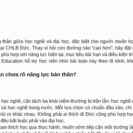
ng thắn giữa học nghề và đại học, đặc biệt cho người muốn họ
tại CHLB Đức. Thay vì hỏi con đường nào “cao hơn”, hãy đặt 
hù hợp với năng lực hiện tại, mục tiêu dài hạn và điều kiện tr
Education hỗ trợ học viên nhìn bài toán này theo lộ trình, kh
ạn chưa rõ năng lực bản thân?
 học nghề, cần tách ba khái niệm thường bị trộn lẫn: học nghề
c và học nghề trong nước. Mỗi lựa chọn có chuẩn đầu vào, chi 
rủi ro khác nhau. Không phải ai thích đi Đức cũng phù hợp họ
đều bắt buộc phải vào đại học.
ạn thích học qua thực hành, muốn sớm tiếp cận môi trường là