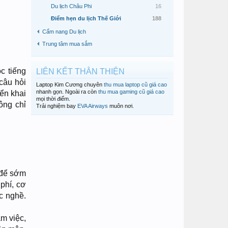
Du lịch Châu Phi
16
Điểm hẹn du lịch Thế Giới
188
Cẩm nang Du lịch
Trung tâm mua sắm
c tiếng
LIÊN KẾT THÂN THIỆN
câu hỏi
Laptop Kim Cương chuyên
thu mua laptop cũ giá cao
nhanh gọn. Ngoài ra còn
thu mua gaming cũ giá cao
iển khai
mọi thời điểm.
ông chỉ
Trải nghiệm bay
EVA Airways
muôn nơi.
 để sớm
phí, cơ
c nghề.
m việc,