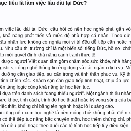
 tiêu là làm việc lâu dài tại Đức?
m việc lâu dài tại Đức, câu hỏi có nên học nghề phải gắn v
, khả năng phát triển và mức độ phù hợp cá nhân. Theo dữ l
ầu nhân lực không có nghĩa mọi vị trí đều dễ tiếp cận hoặc 
. Nhu cầu thị trường chỉ là một biến số; tiếng Đức, hồ sơ, chấ
p mới quyết định khả năng cạnh tranh thực tế.
được người Việt quan tâm gồm chăm sóc sức khỏe, nhà hàn
 logistics, công nghệ thông tin ứng dụng và các ngành dịch vụ. 
dưỡng cần giao tiếp, sự cẩn trọng và tinh thần phục vụ. Kỹ th
 tính chính xác. Khách sạn cần giao tiếp linh hoạt, chịu áp lực
nền tảng logic cùng khả năng tự học liên tục.
 dựa trên danh sách “đang thiếu người”. Một ngành thiếu nhân
ức khỏe, tính cách, trình độ học thuật hoặc kỳ vọng sống của b
ệc thật, không chỉ bằng tên ngành hoặc lời quảng cáo.
i cũng nên xem học nghề là nền móng chứ không phải điểm kế
 có thể tiếp tục nâng bậc chuyên môn, học thêm chứng chỉ, phá
rò điều phối hoặc theo đuổi các lộ trình học tiếp tùy điều kiện