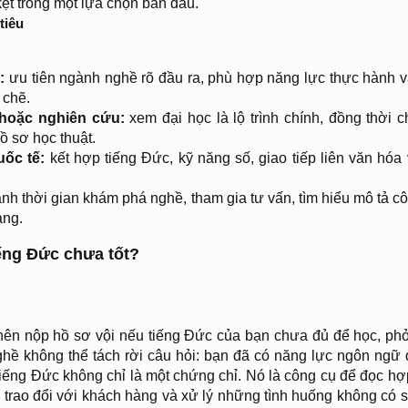
ẹt trong một lựa chọn ban đầu.
tiêu
:
ưu tiên ngành nghề rõ đầu ra, phù hợp năng lực thực hành v
 chẽ.
 hoặc nghiên cứu:
xem đại học là lộ trình chính, đồng thời c
ồ sơ học thuật.
uốc tế:
kết hợp tiếng Đức, kỹ năng số, giao tiếp liên văn hóa 
nh thời gian khám phá nghề, tham gia tư vấn, tìm hiểu mô tả cô
àng.
ếng Đức chưa tốt?
a nên nộp hồ sơ vội nếu tiếng Đức của bạn chưa đủ để học, ph
ghề không thể tách rời câu hỏi: bạn đã có năng lực ngôn ngữ 
ếng Đức không chỉ là một chứng chỉ. Nó là công cụ để đọc hợ
, trao đổi với khách hàng và xử lý những tình huống không có s