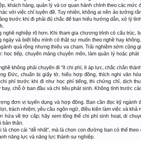
iệp, khách hàng, quản lý và cơ quan hành chính theo các mức đ
hác với việc chỉ luyện đề. Tuy nhiên, không ai nên ảo tưởng rằ
 tảng trước khi đi phải đủ chắc để bạn hiểu hướng dẫn, xử lý tì
h.
g nghề nghiệp rõ hơn. Khi tham gia chương trình có cấu trúc, b
g ngày và biết liệu mình có thật sự muốn theo nghề hay không.
t ngành quá rộng nhưng thiếu va chạm. Trải nghiệm sớm cũng g
y: học tiếp, chuyển mảng chuyên môn, làm quản lý hoặc phát t
nghề không phải chuyến đi “ít chi phí, ít áp lực, chắc chắn thàn
ng Đức, chuẩn bị giấy tờ, hiểu hợp đồng, thích nghi văn hó
hi phí trước khi đi như học phí tiếng, thi chứng chỉ, dịch thu
bay, chỗ ở ban đầu và chi tiêu phát sinh. Không tính trước cá
lượng đơn vị tuyển dụng và hợp đồng. Bạn cần đọc kỹ ngành đ
 lợi, trách nhiệm, yêu cầu ngôn ngữ, điều kiện làm việc và khả
i hứa về trợ cấp; hãy xem tổng thể chi phí sinh hoạt, di chuy
 bản thân.
i là chọn cái “dễ nhất”, mà là chọn con đường bạn có thể theo
hành năng lực và năng lực thành sự nghiệp.​