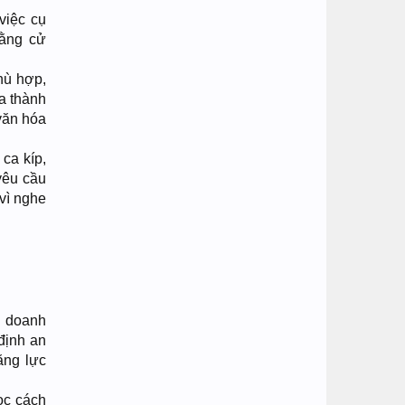
việc cụ
bằng cử
hù hợp,
a thành
văn hóa
ca kíp,
yêu cầu
 vì nghe
ế doanh
định an
ăng lực
ọc cách