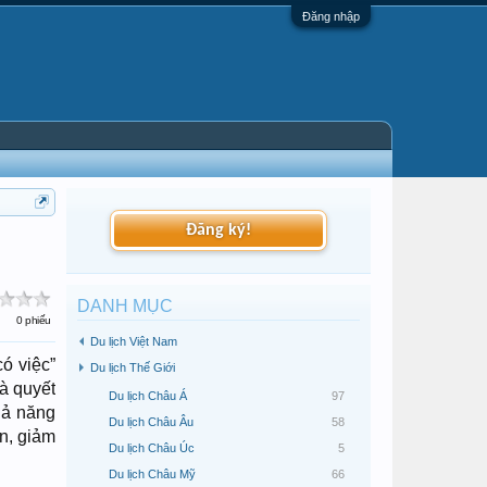
Đăng nhập
Đăng ký!
DANH MỤC
0 phiếu
Du lịch Việt Nam
ó việc”
Du lịch Thế Giới
à quyết
Du lịch Châu Á
97
khả năng
Du lịch Châu Âu
58
n, giảm
Du lịch Châu Úc
5
Du lịch Châu Mỹ
66