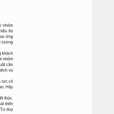
ới nhóm
iệu thị
mọi ứng
t lượng
g khách
Mỗi nhóm
uật cần
 dịch vụ
 lực có
ạn. Hãy
t thúc.
t triển
. Tư duy