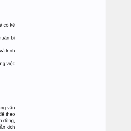
à có kế
huẩn bị
và kinh
ng việc
ỏng vấn
để theo
p đồng,
ẵn kịch