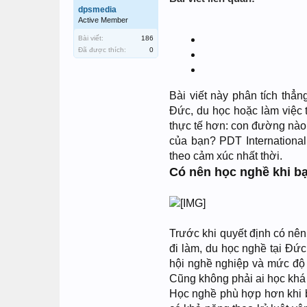
dpsmedia
Active Member
Bài viết:
186
Đã được thích:
0
Bài viết này phân tích thẳ
Đức, du học hoặc làm việc 
thực tế hơn: con đường nào p
của bạn? PDT International 
theo cảm xúc nhất thời.
Có nên học nghề khi b
Trước khi quyết định có nên
đi làm, du học nghề tại Đứ
hội nghề nghiệp và mức độ 
Cũng không phải ai học khá 
Học nghề phù hợp hơn khi b