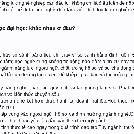
năng lực nghề nghiệp cần đầu tư, không chỉ là điều kiện để nộp
nh có thể đi từ học nghề đến làm việc, tích lũy kinh nghiệm 
ọc đại học: khác nhau ở đâu?
, hãy so sánh bằng tiêu chí thay vì so sánh bằng định kiến. 
c làm; học nghề cũng không tự động bảo đảm định cư hay t
 ngành, năng lực, ngoại ngữ, chất lượng hồ sơ và sự chủ động 
ất là con đường tạo được “độ khớp” giữa bạn và thị trường la
kỹ năng nghề, thao tác, quy trình và tác phong làm việc.Phát t
tích và kiến thức chuyên sâu.
rường nghề kết hợp thực hành tại doanh nghiệp.Học theo m
iên cứu.
tập trung vào ngoại ngữ, hồ sơ và định hướng ngành nghề.
 bị đại học hoặc yêu cầu đầu vào theo trường/ngành.
tính thực tế cao ngay trong quá trình đào tạo.Tùy ngành; thư
m thêm để tăng trải nghiệm.