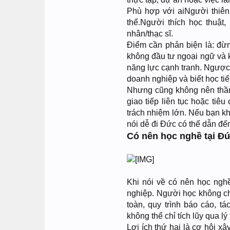
Phù hợp với aiNgười thiê
thể.Người thích học thuậ
nhân/thạc sĩ.
Điểm cần phản biện là: đừn
không đầu tư ngoại ngữ và 
năng lực cạnh tranh. Ngược 
doanh nghiệp và biết học tiếp
Nhưng cũng không nên thần 
giao tiếp liên tục hoặc ti
trách nhiệm lớn. Nếu bạn khô
nói dễ đi Đức có thể dẫn đế
Có nên học nghề tại Đức
Khi nói về có nên học nghề
nghiệp. Người học không ch
toàn, quy trình báo cáo, t
không thể chỉ tích lũy qua lý 
Lợi ích thứ hai là cơ hội x