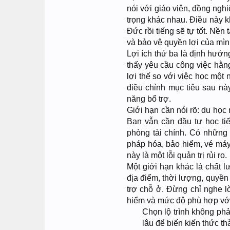
nói với giáo viên, đồng ngh
trọng khác nhau. Điều này k
Đức rồi tiếng sẽ tự tốt. Nền
và bảo vệ quyền lợi của mìn
Lợi ích thứ ba là định hướn
thấy yêu cầu công việc hằn
lợi thế so với việc học mộ
điều chỉnh mục tiêu sau nà
năng bổ trợ.
Giới hạn cần nói rõ: du học 
Bạn vẫn cần đầu tư học tiế
phòng tài chính. Có những c
pháp hóa, bảo hiểm, vé máy 
này là một lỗi quản trị rủi ro.
Một giới hạn khác là chất 
địa điểm, thời lượng, quyền
trợ chỗ ở. Đừng chỉ nghe lờ
hiểm và mức độ phù hợp với
Chọn lộ trình không phả
lâu để biến kiến thức t