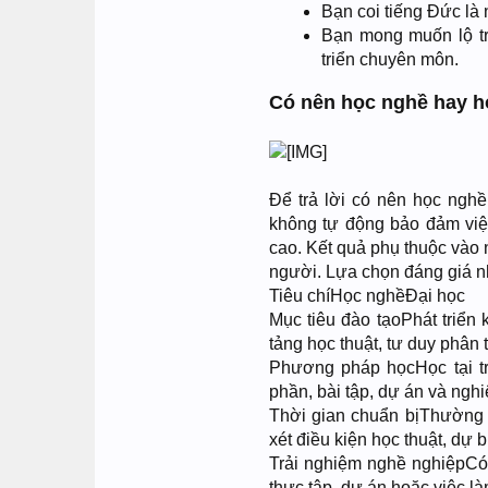
Bạn coi tiếng Đức là 
Bạn mong muốn lộ trì
triển chuyên môn.
Có nên học nghề hay h
Để trả lời có nên học nghề
không tự động bảo đảm việ
cao. Kết quả phụ thuộc vào
người. Lựa chọn đáng giá nh
Tiêu chíHọc nghềĐại học
Mục tiêu đào tạoPhát triển 
tảng học thuật, tư duy phân 
Phương pháp họcHọc tại t
phần, bài tập, dự án và ngh
Thời gian chuẩn bịThường 
xét điều kiện học thuật, dự
Trải nghiệm nghề nghiệpCó 
thực tập, dự án hoặc việc là