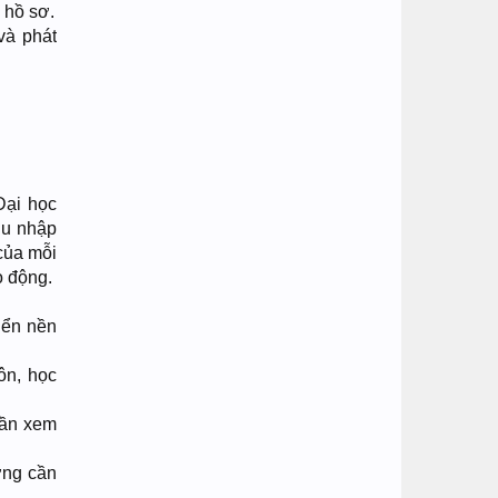
 hồ sơ.
và phát
Đại học
hu nhập
của mỗi
o động.
riển nền
ôn, học
Cần xem
ờng cần