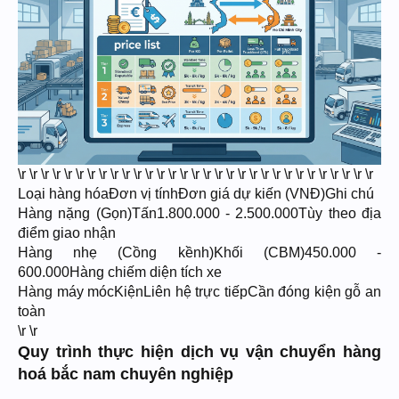
\r \r \r \r \r \r \r \r \r \r \r \r \r \r \r \r \r \r \r \r \r \r \r \r \r \r \r \r \r \r \r
Loại hàng hóaĐơn vị tínhĐơn giá dự kiến (VNĐ)Ghi chú
Hàng nặng (Gọn)Tấn1.800.000 - 2.500.000Tùy theo địa
điểm giao nhận
Hàng nhẹ (Cồng kềnh)Khối (CBM)450.000 -
600.000Hàng chiếm diện tích xe
Hàng máy mócKiệnLiên hệ trực tiếpCần đóng kiện gỗ an
toàn
\r \r
Quy trình thực hiện dịch vụ vận chuyển hàng
hoá bắc nam chuyên nghiệp