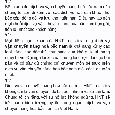
\r \r
Bên cạnh đó, dịch vụ vận chuyển hàng hoá bắc nam của
chúng tôi còn đi kèm với các dịch vụ hậu cần khác như
bốc xếp, đóng gói và lưu kho ngắn hạn. Điều này tạo nên
một chuỗi dịch vụ vận chuyển hàng hoá bắc nam trọn gói,
tiện lợi nhất cho khách hàng.
\r \r
Một điểm mạnh khác của HNT Logistics trong
dịch vụ
vận chuyển hàng hoá bắc nam
là khả năng xử lý các
loại hàng hóa đặc thù như hàng quá khổ quá tải, hàng
nguy hiểm. Đội ngũ lái xe của chúng tôi được đào tạo bài
bản và có đầy đủ chứng chỉ chuyên môn để thực hiện
dịch vụ vận chuyển hàng hoá bắc nam một cách an toàn
nhất.
\r \r
Dịch vụ vận chuyển hàng hoá bắc nam tại HNT Logistics
không chỉ là vận chuyển, đó là trách nhiệm và sự tận tâm.
Chúng tôi tin rằng, với sự nỗ lực không ngừng, HNT sẽ
trở thành biểu tượng uy tín trong ngành dịch vụ vận
chuyển hàng hoá bắc nam tại Việt Nam.