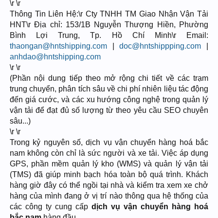
\r \r
Thông Tin Liên Hệ:\r Cty TNHH TM Giao Nhận Vận Tải
HNT\r Địa chỉ: 153/1B Nguyễn Thượng Hiền, Phường
Bình Lợi Trung, Tp. Hồ Chí Minh\r Email:
thaongan@hntshipping.com
|
doc@hntshippping.com
|
anhdao@hntshipping.com
\r \r
(Phần nội dung tiếp theo mở rộng chi tiết về các trạm
trung chuyển, phân tích sâu về chi phí nhiên liệu tác động
đến giá cước, và các xu hướng công nghệ trong quản lý
vận tải để đạt đủ số lượng từ theo yêu cầu SEO chuyên
sâu...)
\r \r
Trong kỷ nguyên số, dịch vụ vận chuyển hàng hoá bắc
nam không còn chỉ là sức người và xe tải. Việc áp dụng
GPS, phần mềm quản lý kho (WMS) và quản lý vận tải
(TMS) đã giúp minh bạch hóa toàn bộ quá trình. Khách
hàng giờ đây có thể ngồi tại nhà và kiểm tra xem xe chở
hàng của mình đang ở vị trí nào thông qua hệ thống của
các công ty cung cấp
dịch vụ vận chuyển hàng hoá
bắc nam
hàng đầu.