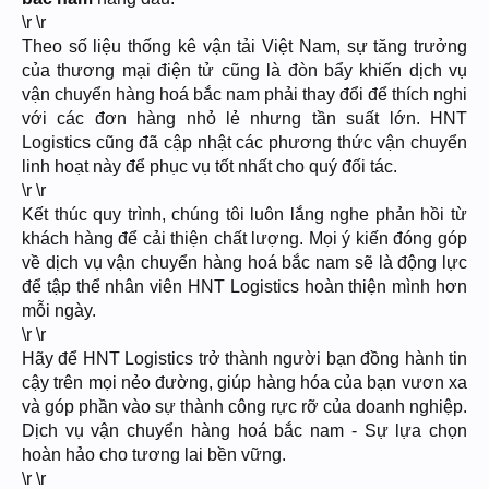
\r \r
Theo số liệu thống kê vận tải Việt Nam, sự tăng trưởng
của thương mại điện tử cũng là đòn bẩy khiến dịch vụ
vận chuyển hàng hoá bắc nam phải thay đổi để thích nghi
với các đơn hàng nhỏ lẻ nhưng tần suất lớn. HNT
Logistics cũng đã cập nhật các phương thức vận chuyển
linh hoạt này để phục vụ tốt nhất cho quý đối tác.
\r \r
Kết thúc quy trình, chúng tôi luôn lắng nghe phản hồi từ
khách hàng để cải thiện chất lượng. Mọi ý kiến đóng góp
về dịch vụ vận chuyển hàng hoá bắc nam sẽ là động lực
để tập thể nhân viên HNT Logistics hoàn thiện mình hơn
mỗi ngày.
\r \r
Hãy để HNT Logistics trở thành người bạn đồng hành tin
cậy trên mọi nẻo đường, giúp hàng hóa của bạn vươn xa
và góp phần vào sự thành công rực rỡ của doanh nghiệp.
Dịch vụ vận chuyển hàng hoá bắc nam - Sự lựa chọn
hoàn hảo cho tương lai bền vững.
\r \r