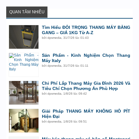
QUAN TÂM NHIỀU
Tìm Hiểu ĐỐI TRỌNG THANG MÁY BẰNG
GANG – GIÁ 1KG Từ A-Z
bởi
dpsmedia
,
31/7/26 lúc 01:43
Sản Phẩm - Kinh Nghiệm Chọn Thang
Máy Italy
bởi
dpsmedia
,
31/7/26 lúc 01:11
Chi Phí Lắp Thang Máy Gia Đình 2026 Và
Tiêu Chí Chọn Phương Án Phù Hợp
bởi
dpsmedia
,
1/8/26 lúc 09:42
Giải Pháp THANG MÁY KHÔNG HỐ PÍT
Hiện Đại
bởi
dpsmedia
,
1/8/26 lúc 09:51