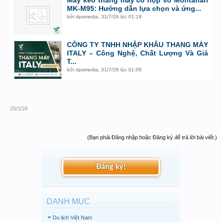
Máy kéo thang máy có hộp số Montanari
MK-M95: Hướng dẫn lựa chọn và ứng...
bởi
dpsmedia
,
31/7/26 lúc 01:18
CÔNG TY TNHH NHẬP KHẨU THANG MÁY
ITALY – Công Nghệ, Chất Lượng Và Giá
T...
bởi
dpsmedia
,
31/7/26 lúc 01:05
29/3/26
(Bạn phải Đăng nhập hoặc Đăng ký để trả lời bài viết.)
Đăng ký!
DANH MỤC
Du lịch Việt Nam