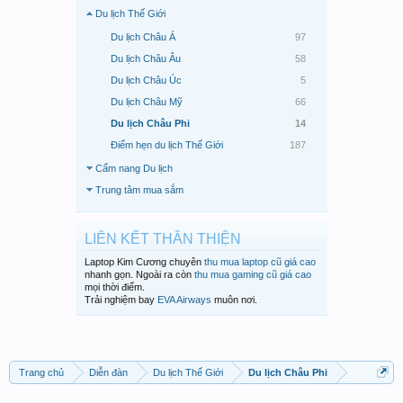
Du lịch Thế Giới
Du lịch Châu Á
97
Du lịch Châu Âu
58
Du lịch Châu Úc
5
Du lịch Châu Mỹ
66
Du lịch Châu Phi
14
Điểm hẹn du lịch Thế Giới
187
Cẩm nang Du lịch
Trung tâm mua sắm
LIÊN KẾT THÂN THIỆN
Laptop Kim Cương chuyên
thu mua laptop cũ giá cao
nhanh gọn. Ngoài ra còn
thu mua gaming cũ giá cao
mọi thời điểm.
Trải nghiệm bay
EVA Airways
muôn nơi.
Trang chủ
Diễn đàn
Du lịch Thế Giới
Du lịch Châu Phi