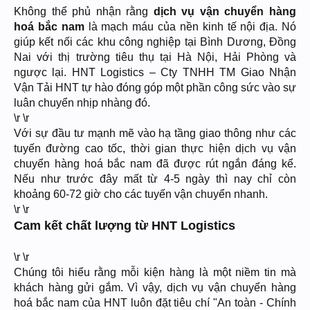
Không thể phủ nhận rằng
dịch vụ vận chuyển hàng
hoá bắc nam
là mạch máu của nền kinh tế nội địa. Nó
giúp kết nối các khu công nghiệp tại Bình Dương, Đồng
Nai với thị trường tiêu thụ tại Hà Nội, Hải Phòng và
ngược lại. HNT Logistics – Cty TNHH TM Giao Nhận
Vận Tải HNT tự hào đóng góp một phần công sức vào sự
luân chuyển nhịp nhàng đó.
\r \r
Với sự đầu tư mạnh mẽ vào hạ tầng giao thông như các
tuyến đường cao tốc, thời gian thực hiện dịch vụ vận
chuyển hàng hoá bắc nam đã được rút ngắn đáng kể.
Nếu như trước đây mất từ 4-5 ngày thì nay chỉ còn
khoảng 60-72 giờ cho các tuyến vận chuyển nhanh.
\r \r
Cam kết chất lượng từ HNT Logistics
\r \r
Chúng tôi hiểu rằng mỗi kiện hàng là một niềm tin mà
khách hàng gửi gắm. Vì vậy, dịch vụ vận chuyển hàng
hoá bắc nam của HNT luôn đặt tiêu chí "An toàn - Chính