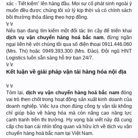
xác - Tiết kiệm" lên hàng đầu. Mọi sự cố phát sinh ngoài ý
muốn đều được chúng tôi xử lý kịp thời và có chính sách
bồi thường thỏa đáng theo hợp đồng.
\r \r
Nếu bạn đang tìm kiếm một đối tác tin cậy để triển khai
dịch vụ vận chuyển hàng hoá bắc nam
, đừng ngần
ngại liên hệ với chúng tôi qua số điện thoại 0911.446.060
(Mrs. Thi) hoặc 0949.393.300 (Mrs. Đào). Đội ngũ HNT
Logistics luôn sẵn sàng hỗ trợ bạn 24/7.
\r \r
Kết luận về giải pháp vận tải hàng hóa nội địa
\r \r
Tóm lại,
dịch vụ vận chuyển hàng hoá bắc nam
đóng
vai trò then chốt trong hoạt động sản xuất kinh doanh của
doanh nghiệp. Việc lựa chọn đúng công ty vận tải không
chỉ giúp bảo vệ hàng hóa mà còn nâng cao năng lực
cạnh tranh trên thị trường. Hy vọng bài viết này đã cung
cấp cho bạn cái nhìn tổng quan và hữu ích về dịch vụ vận
chuyển hàng hoá bắc nam tại Việt Nam.