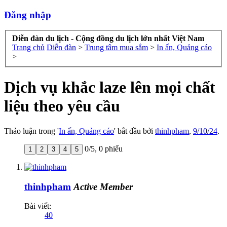
Đăng nhập
Diễn đàn du lịch - Cộng đồng du lịch lớn nhất Việt Nam
Trang chủ
Diễn đàn
>
Trung tâm mua sắm
>
In ấn, Quảng cáo
>
Dịch vụ khắc laze lên mọi chất
liệu theo yêu cầu
Thảo luận trong '
In ấn, Quảng cáo
' bắt đầu bởi
thinhpham
,
9/10/24
.
0
/
5
,
0 phiếu
1
2
3
4
5
thinhpham
Active Member
Bài viết:
40