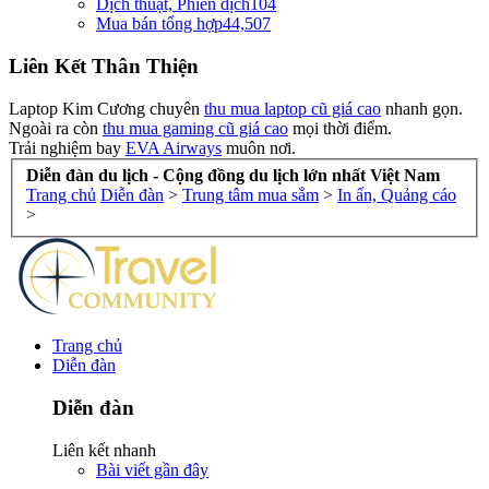
Dịch thuật, Phiên dịch
104
Mua bán tổng hợp
44,507
Liên Kết Thân Thiện
Laptop Kim Cương chuyên
thu mua laptop cũ giá cao
nhanh gọn.
Ngoài ra còn
thu mua gaming cũ giá cao
mọi thời điểm.
Trải nghiệm bay
EVA Airways
muôn nơi.
Diễn đàn du lịch - Cộng đồng du lịch lớn nhất Việt Nam
Trang chủ
Diễn đàn
>
Trung tâm mua sắm
>
In ấn, Quảng cáo
>
Trang chủ
Diễn đàn
Diễn đàn
Liên kết nhanh
Bài viết gần đây