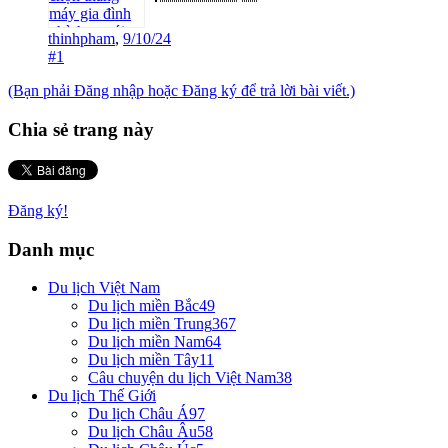
thinhpham
,
9/10/24
#1
(Bạn phải Đăng nhập hoặc Đăng ký để trả lời bài viết.)
Chia sẻ trang này
Đăng ký!
Danh mục
Du lịch Việt Nam
Du lịch miền Bắc
49
Du lịch miền Trung
367
Du lịch miền Nam
64
Du lịch miền Tây
11
Câu chuyện du lịch Việt Nam
38
Du lịch Thế Giới
Du lịch Châu Á
97
Du lịch Châu Âu
58