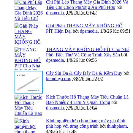
Chi Phí Lắp Thang Máy Gia Đình 2026 Và
Tiêu Chí Chọn Phương Án Phù Hợp
bởi
dpsmedia
,
1/8/26 lúc 09:42
Giải Pháp THANG MÁY KHÔNG HỐ
PÍT Hiện Đại
bởi
dpsmedia
,
1/8/26 lúc 09:51
THANG MÁY KHÔNG HỐ PÍT Cho Nhà
Phố, Biệt Thự Và Công Trình Xây Sẵn
bởi
dpsmedia
,
1/8/26 lúc 09:56
Cây Sủi Da & Cây Đẩy Da & Kềm Duy
bởi
kemduy.com
,
3/8/26 lúc 22:07
Kích Thước Hố Thang Máy Tiêu Chuẩn Là
Bao Nhiêu? 4 Lưu Ý Quan Trọng
bởi
dpsmedia
,
3/8/26 lúc 12:04
Kinh nghiệm lựa chọn thang máy gia đình
phù hợp với từng công trình
bởi
thinhpham
,
4/8/26 lúc 17:48