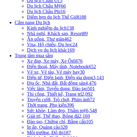
Du lịch Châu Úc
5
Du lịch Châu Mỹ
66
Du lịch Châu Phi
16
Điểm hẹn du lịch Thế Giới
188
Cẩm nang Du lịch
Kinh nghiệm du lịch
138
Nhà nghỉ, Khách sạn, Resort
89
Ăn uống, Thư giản
462
Visa, Hộ chiếu, Du học
24
Dịch vụ du lịch khác
169
Trung tâm mua sắm
Xe đạp, Xe máy, Xe Ôtô
876
Điện thoại, Máy tính, Notebook
652
Vé xe, Vé tàu, Vé máy bay
30
Điện tử, Điện lạnh, Điện gia dụng
3,143
Địa ốc, Nhà đất, Bất động sản
4,476
Việc làm, Tuyển dụng, Đào tạo
501
Thi công, Thiết kế, Trang trí
2,092
Truyện cười, Trò chơi, Phim ảnh
72
Thời trang, Phụ kiện
396
Sức khỏe, Làm đẹp, Thẩm mỹ
6,548
Giải trí, Thể thao, Bóng đá
2,169
Đào tạo, Chứng chỉ, Bằng cấp
105
In ấn, Quảng cáo
328
Môi trường, Đô thị
187