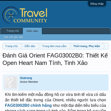
Đăng nhập
Trang chủ
Diễn đàn
Bài viết gần đây
Trang chủ
Diễn đàn
Trung tâm mua sắm
Thời trang, Phụ kiện
Đánh Giá Orient FAG03002B0: Thiết Kế
Open Heart Nam Tính, Tinh Xảo
thutrang
Active Member
Khi tìm kiếm một mẫu đồng hồ cơ vừa tinh tế vừa có dấu
ấn thiết kế đặc trưng của Orient, nhiều người lựa chọn
FAG03002B0 chính hãng
như một đại diện tiêu biểu của
phong cách sang trọng và tinh xảo. Nằm trong bộ sưu tập