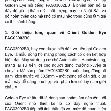
Golden Eye nổi tiếng, FAG03002B0 là phiên bản hội tụ
đầy đủ giá trị thẩm mỹ, chất lượng máy cơ Nhật Bản và
độ hoàn thiện cao mà khó có mẫu nào trong cùng tầm giá
có thể sánh bằng.
1. Giới thiệu tổng quan về Orient Golden Eye
FAG03002B0
FAG03002B0, hay còn được biết đến với tên gọi Golden
Eye, là mẫu đồng hồ mang phong cách cổ điển kết hợp
hiện đại. Máy sử dụng cơ chế Automatic – Handwinding,
mang lại sự tiện lợi cho người dùng thường xuyên di
chuyển. Mã sản phẩm FAG03002B0 thuộc dòng đồng hồ
nam, kích thước vỏ 38.5mm – một thông số cân đối, giúp
mẫu này dễ dàng phù hợp với phần lớn cổ tay nam giới
châu Á.
Golden Eye từ lâu đã là dòng sản phẩm làm nên tên tuổi
của Orient nhờ thiết kế lộ cơ đầy nghệ thuật.
FAG03002B0 tiếp nối tinh thần đó với mức độ hoàn thiện