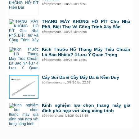
bởi
dpsmedia
,
1/8/26 lúc 09:51
THANG MÁY KHÔNG HỐ PÍT Cho Nhà
Phố, Biệt Thự Và Công Trình Xây Sẵn
bởi
dpsmedia
,
1/8/26 lúc 09:56
Kích Thước Hố Thang Máy Tiêu Chuẩn
Là Bao Nhiêu? 4 Lưu Ý Quan Trọng
bởi
dpsmedia
,
3/8/26 lúc 12:04
Cây Sủi Da & Cây Đẩy Da & Kềm Duy
bởi
kemduy.com
,
3/8/26 lúc 22:07
Kinh nghiệm lựa chọn thang máy gia
đình phù hợp với từng công trình
bởi
thinhpham
,
4/8/26 lúc 17:48