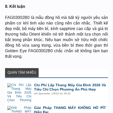
8. Kết luận
FAG03002B0 là mẫu đồng hồ mà bất kỳ người yêu sản
phẩm cơ khí tinh xảo nào cũng nên cân nhắc. Thiết kế
đẹp mắt, bộ máy bền bỉ, kính sapphire cao cấp và giá trị
thương hiệu Orient khiến nó trở thành một lựa chọn nổi
bật trong phân khúc. Nếu bạn muốn sở hữu một chiếc
đồng hồ vừa sang trọng, vừa bền bỉ theo thời gian thì
Golden Eye FAG03002B0 chắc chắn sẽ không làm bạn
thất vọng.
QUAN TÂM NHIỀU
Chi Phí Lắp Thang Máy Gia Đình 2026 Và
Tiêu Chí Chọn Phương Án Phù Hợp
bởi
dpsmedia
,
1/8/26 lúc 09:42
Giải Pháp THANG MÁY KHÔNG HỐ PÍT
Hiện Đại