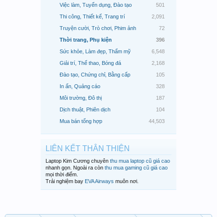
Việc làm, Tuyển dụng, Đào tạo
501
Thi công, Thiết kế, Trang trí
2,091
Truyện cười, Trò chơi, Phim ảnh
72
Thời trang, Phụ kiện
396
Sức khỏe, Làm đẹp, Thẩm mỹ
6,548
Giải trí, Thể thao, Bóng đá
2,168
Đào tạo, Chứng chỉ, Bằng cấp
105
In ấn, Quảng cáo
328
Môi trường, Đô thị
187
Dịch thuật, Phiên dịch
104
Mua bán tổng hợp
44,503
LIÊN KẾT THÂN THIỆN
Laptop Kim Cương chuyên
thu mua laptop cũ giá cao
nhanh gọn. Ngoài ra còn
thu mua gaming cũ giá cao
mọi thời điểm.
Trải nghiệm bay
EVA Airways
muôn nơi.