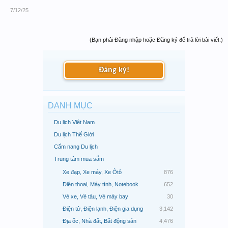
7/12/25
(Bạn phải Đăng nhập hoặc Đăng ký để trả lời bài viết.)
Đăng ký!
DANH MỤC
Du lịch Việt Nam
Du lịch Thế Giới
Cẩm nang Du lịch
Trung tâm mua sắm
Xe đạp, Xe máy, Xe Ôtô
876
Điện thoại, Máy tính, Notebook
652
Vé xe, Vé tàu, Vé máy bay
30
Điện tử, Điện lạnh, Điện gia dụng
3,142
Địa ốc, Nhà đất, Bất động sản
4,476