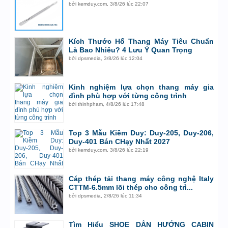
bởi
kemduy.com
,
3/8/26 lúc 22:07
Kích Thước Hố Thang Máy Tiêu Chuẩn
Là Bao Nhiêu? 4 Lưu Ý Quan Trọng
bởi
dpsmedia
,
3/8/26 lúc 12:04
Kinh nghiệm lựa chọn thang máy gia
đình phù hợp với từng công trình
bởi
thinhpham
,
4/8/26 lúc 17:48
Top 3 Mẫu Kiềm Duy: Duy-205, Duy-206,
Duy-401 Bán CHạy Nhất 2027
bởi
kemduy.com
,
3/8/26 lúc 22:19
Cáp thép tải thang máy công nghệ Italy
CTTM-6.5mm lõi thép cho công trì...
bởi
dpsmedia
,
2/8/26 lúc 11:34
Tìm Hiểu SHOE DẪN HƯỚNG CABIN