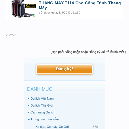
THANG MÁY T114 Cho Công Trình Thang
Máy
bởi
dpsmedia
,
3/8/26 lúc 11:39
23/2/23
(Bạn phải Đăng nhập hoặc Đăng ký để trả lời bài viết.)
Đăng ký!
DANH MỤC
Du lịch Việt Nam
Du lịch Thế Giới
Cẩm nang Du lịch
Trung tâm mua sắm
Xe đạp, Xe máy, Xe Ôtô
876