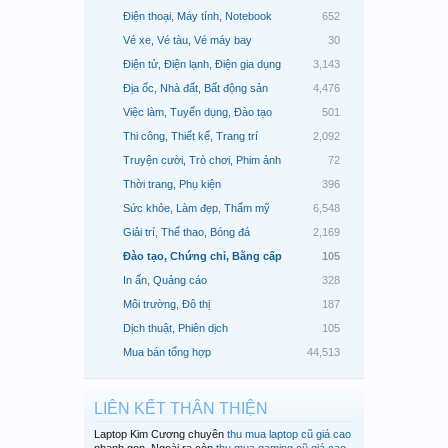
Điện thoại, Máy tính, Notebook
652
Vé xe, Vé tàu, Vé máy bay
30
Điện tử, Điện lạnh, Điện gia dụng
3,143
Địa ốc, Nhà đất, Bất động sản
4,476
Việc làm, Tuyển dụng, Đào tạo
501
Thi công, Thiết kế, Trang trí
2,092
Truyện cười, Trò chơi, Phim ảnh
72
Thời trang, Phụ kiện
396
Sức khỏe, Làm đẹp, Thẩm mỹ
6,548
Giải trí, Thể thao, Bóng đá
2,169
Đào tạo, Chứng chỉ, Bằng cấp
105
In ấn, Quảng cáo
328
Môi trường, Đô thị
187
Dịch thuật, Phiên dịch
105
Mua bán tổng hợp
44,513
LIÊN KẾT THÂN THIỆN
Laptop Kim Cương chuyên
thu mua laptop cũ giá cao