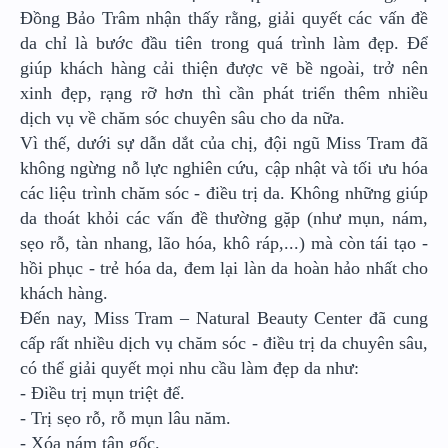
Đồng Bảo Trâm nhận thấy rằng, giải quyết các vấn đề
da chỉ là bước đầu tiên trong quá trình làm đẹp. Để
giúp khách hàng cải thiện được vẽ bề ngoài, trở nên
xinh đẹp, rạng rỡ hơn thì cần phát triển thêm nhiều
dịch vụ về chăm sóc chuyên sâu cho da nữa.
Vì thế, dưới sự dẫn dắt của chị, đội ngũ Miss Tram đã
không ngừng nỗ lực nghiên cứu, cập nhật và tối ưu hóa
các liệu trình chăm sóc - điều trị da. Không những giúp
da thoát khỏi các vấn đề thường gặp (như mụn, nám,
sẹo rỗ, tàn nhang, lão hóa, khô ráp,...) mà còn tái tạo -
hồi phục - trẻ hóa da, đem lại làn da hoàn hảo nhất cho
khách hàng.
Đến nay, Miss Tram – Natural Beauty Center đã cung
cấp rất nhiều dịch vụ chăm sóc - điều trị da chuyên sâu,
có thể giải quyết mọi nhu cầu làm đẹp da như:
- Điều trị mụn triệt để.
- Trị sẹo rỗ, rỗ mụn lâu năm.
- Xóa nám tận gốc.