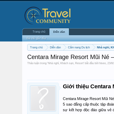
Trang chủ
Diễn đàn
Bài viết gần đây
Trang chủ
Diễn đàn
Cẩm nang Du lịch
Nhà nghỉ, K
Centara Mirage Resort Mũi Né
Thảo luận trong '
Nhà nghỉ, Khách sạn, Resort
' bắt đầu bởi
hiseo
,
23/8/
Giới thiệu Centara
Centara Mirage Resort Mũi Né t
5 sao đẳng cấp thuộc tập đoàn
sự kết hợp độc đáo giữa vẻ 