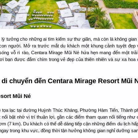
 lý tưởng cho những ai tìm kiếm sự thư giãn, mà còn là không gian
à con người. Mở ra trước mắt du khách một khung cảnh tuyệt đẹp 
sóng vỗ rì rào, Centara Mirage Mũi Né hứa hẹn mang đến một trả
ơi bạn được đắm chìm trong vẻ đẹp của thiên nhiên và sự xa hoa
n di chuyển đến Centara Mirage Resort Mũi 
esort Mũi Né
é tọa lạc tại đường Huỳnh Thúc Kháng, Phường Hàm Tiến, Thành p
 nổi bật nhờ vị trí thuận lợi, gần các điểm tham quan nổi tiếng như
m (7 km). Du khách có thể dễ dàng tiếp cận những điểm du lịch hấ
 ngay trong khu vực, đồng thời tận hưởng không gian nghỉ dưỡng san