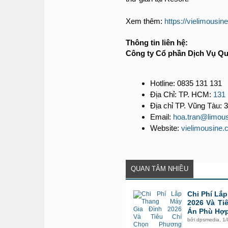
Xem thêm:
https://vielimousi
Thông tin liên hệ:
Công ty Cổ phần Dịch Vụ 
Hotline: 0835 131 131
Địa Chỉ: TP. HCM:
131 
Địa chỉ TP. Vũng Tàu:
Email:
hoa.tran@limou
Website:
vielimousine
QUAN TÂM NHIỀU
Chi Phí Lắ
2026 Và Ti
Án Phù Hợ
bởi
dpsmedia
,
1/