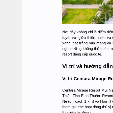
Nơi đây không chỉ là điểm đến
tuyệt vời giữa thiên nhiên v
xanh, cát trắng mịn màng và 
nghỉ dưỡng không thể quên, n
resort đẳng cấp quốc tế.
Vị trí và hướng dẫ
Vị trí Centara Mirage R
Centara Mirage Resort Mũi N
Thiết, Tỉnh Bình Thuận. Resort
Né (chỉ cách 1 km) và Hòn Thơ
tham gia các hoạt động thú vị
thư giãn tại Resort.