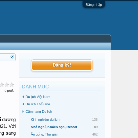
Đăng nhập
Đăng ký!
DANH MỤC
0 phiếu
Du lịch Việt Nam
Du lịch Thế Giới
Cẩm nang Du lịch
hỉ dưỡng
Kinh nghiệm du lịch
138
021. Với
Nhà nghỉ, Khách sạn, Resort
89
ỡng sang
Ăn uống, Thư giản
462