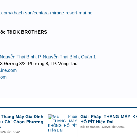
ne.com/khach-san/centara-mirage-resort-mui-ne
Quốc Tế DK BROTHERS
Nguyễn Thái Bình, P. Nguyễn Thái Bình, Quận 1
 33 Đường 3/2, Phường 8, TP. Vũng Tàu
sine.com
.com
p Thang Máy Gia Đình
Giải Pháp THANG MÁY 
êu Chí Chọn Phương
HỐ PÍT Hiện Đại
p
bởi
dpsmedia
,
1/8/26 lúc 09:51
8/26 lúc 09:42