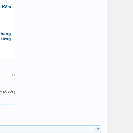
& Kềm
thang
 từng
#1
 bài viết.)