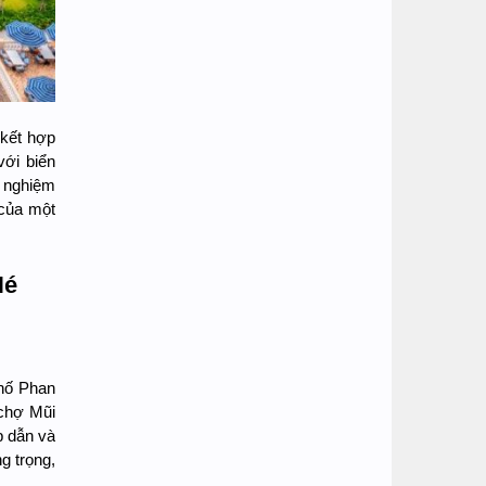
 kết hợp
với biển
i nghiệm
 của một
Né
hố Phan
 chợ Mũi
p dẫn và
g trọng,