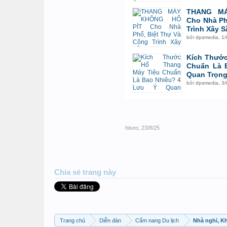
THANG M
Cho Nhà Ph
Trình Xây S
bởi
dpsmedia
,
1/
Kích Thước
Chuẩn Là 
Quan Trọn
bởi
dpsmedia
,
3/
hiseo
,
23/8/25
Chia sẻ trang này
Trang chủ
Diễn đàn
Cẩm nang Du lịch
Nhà nghỉ, K