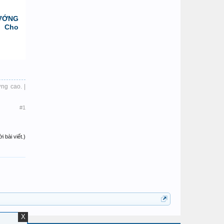
ƯỚNG
 Cho
ợng cao. |
#1
 bài viết.)
X