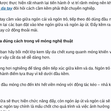
ược thực hiện rất nhanh lại tiến hành ở vị trí rãnh móng nên k
 da tay
đòi hỏi cách cầm kềm phải thật chuyên nghiệp.
 tay cầm vào giữa ngón cái và ngón trỏ, tiếp theo đó dùng đầu 
n lại các bạn đặt vào khe ngón giữa và ngón áp út. Đẩy kềm ra
tay cử động thoải mái.
a đúng cách trong vẽ móng nghệ thuật
 bạn hãy bôi một lớp kem tẩy da chết xung quanh móng khiến 
 vậy cắt da sẽ dễ dàng hơn.
ng hơi nghiêng để tăng diện tiếp xúc giữa kềm và da. Ngón trỏ 
hành điểm tựa thay vì kê dưới đầu kềm.
ầu móng cho đến khi hết viền móng với động tác kéo – nhả k
giữa sẽ thực hiện chức năng đẩy, còn ngón áp út và ngón cái sẽ
c ngón tay chính là mấu chốt cho quá trình và việc ảnh hưởng 