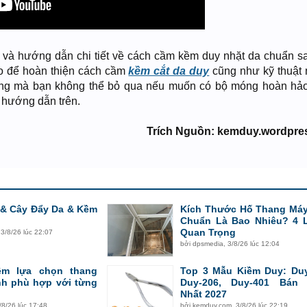
n và hướng dẫn chi tiết về cách cầm kềm duy nhặt da chuẩn sa
o để hoàn thiện cách cầm
kềm cắt da duy
cũng như kỹ thuật 
rọng mà bạn không thể bỏ qua nếu muốn có bộ móng hoàn hả
 hướng dẫn trên.
Trích Nguồn: kemduy.wordpre
 & Cây Đẩy Da & Kềm
Kích Thước Hố Thang Máy
Chuẩn Là Bao Nhiêu? 4 
Quan Trọng
,
3/8/26 lúc 22:07
bởi
dpsmedia
,
3/8/26 lúc 12:04
ệm lựa chọn thang
Top 3 Mẫu Kiềm Duy: Duy
nh phù hợp với từng
Duy-206, Duy-401 Bán
Nhất 2027
/8/26 lúc 17:48
bởi
kemduy.com
,
3/8/26 lúc 22:19