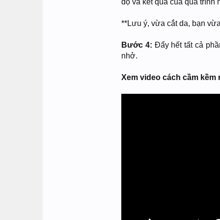
độ và kết quả của quá trình 
**Lưu ý, vừa cắt da, bạn vừ
Bước 4:
Đẩy hết tất cả phầ
nhở.
Xem video cách cầm kềm 