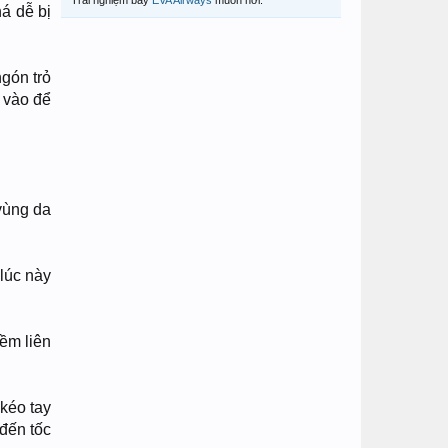
Trải nghiệm bay
EVA Airways
muôn nơi.
há dễ bị
ngón trỏ
 vào để
vùng da
lúc này
ềm liên
 kéo tay
đến tốc