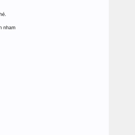
hé.
òn nham