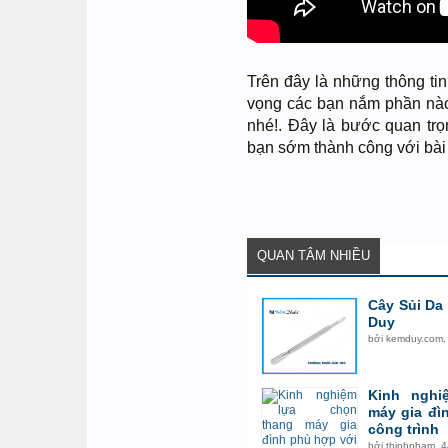
Trên đây là những thông ti
vọng các bạn nắm phần nà
nhé!. Đây là bước quan t
bạn sớm thành công với bài
QUAN TÂM NHIỀU
Cây Sủi Da
Duy
bởi
kemduy.com
Kinh nghi
máy gia đì
công trình
bởi
thinhpham
,
4