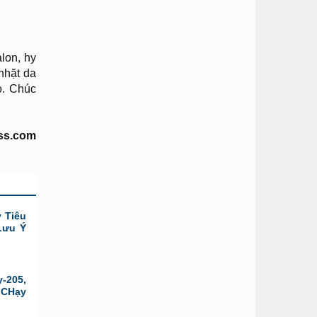
lon, hy
nhặt da
o. Chúc
ss.com
 Tiêu
Lưu Ý
-205,
 CHạy