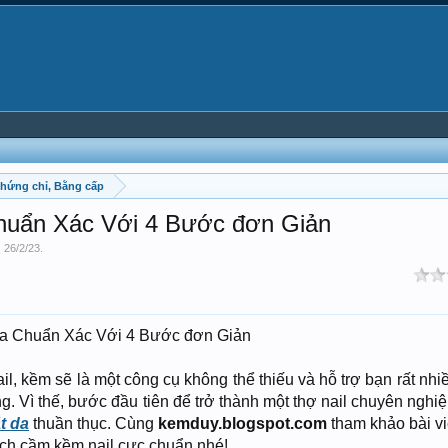
Chứng chỉ, Bằng cấp
uẩn Xác Với 4 Bước đơn Giản
,
26/2/23
.
 Chuẩn Xác Với 4 Bước đơn Giản
ail, kềm sẽ là một công cụ không thể thiếu và hỗ trợ bạn rất nhi
. Vì thế, bước đầu tiên để trở thành một thợ nail chuyên nghiệ
t da
thuần thục. Cùng
kemduy.blogspot.com
tham khảo bài vi
cách cầm kềm nail cực chuẩn nhé!