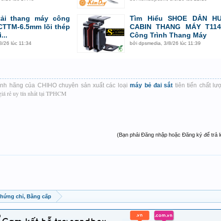
tải thang máy công
Tìm Hiểu SHOE DẪN H
 CTTM-6.5mm lõi thép
CABIN THANG MÁY T114
...
Công Trình Thang Máy
8/26 lúc 11:34
bởi
dpsmedia
,
3/8/26 lúc 11:39
nh hãng của CHIHO chuyên sản xuất các loại
máy bẻ đai sắt
tiên tiến chất lư
iá rẻ uy tín nhất tại TPHCM
(Bạn phải Đăng nhập hoặc Đăng ký để trả lời
Chứng chỉ, Bằng cấp