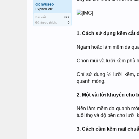
dichvuseo
Expired VIP
Bài viết:
477
Đã được thích:
0
1. Cách sử dụng kềm cắt
Ngâm hoặc làm mềm da quanh
Chọn mũi và lưỡi kềm phù h
Chỉ sử dụng ½ lưỡi kềm, d
quanh móng.
2. Một vài lời khuyên cho
Nên làm mềm da quanh móng t
tuổi thọ và độ bền cho lưỡi 
3. Cách cầm kềm nail chu