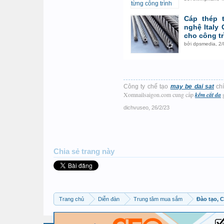
Cáp thép 
nghệ Italy
cho công trì
bởi
dpsmedia
,
2/
Công ty chế tạo
may be dai sat
chí
Xomnailsaigon.com cung cấp
kềm cắt da
g
dichvuseo
,
26/2/23
Chia sẻ trang này
Trang chủ
Diễn đàn
Trung tâm mua sắm
Đào tạo, 