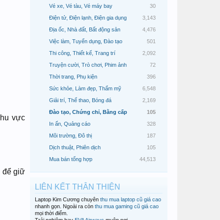
Vé xe, Vé tàu, Vé máy bay
30
Điện tử, Điện lạnh, Điện gia dụng
3,143
Địa ốc, Nhà đất, Bất động sản
4,476
Việc làm, Tuyển dụng, Đào tạo
501
Thi công, Thiết kế, Trang trí
2,092
Truyện cười, Trò chơi, Phim ảnh
72
Thời trang, Phụ kiện
396
Sức khỏe, Làm đẹp, Thẩm mỹ
6,548
Giải trí, Thể thao, Bóng đá
2,169
Đào tạo, Chứng chỉ, Bằng cấp
105
khu vực
In ấn, Quảng cáo
328
Môi trường, Đô thị
187
Dịch thuật, Phiên dịch
105
Mua bán tổng hợp
44,513
 để giữ
LIÊN KẾT THÂN THIỆN
Laptop Kim Cương chuyên
thu mua laptop cũ giá cao
nhanh gọn. Ngoài ra còn
thu mua gaming cũ giá cao
mọi thời điểm.