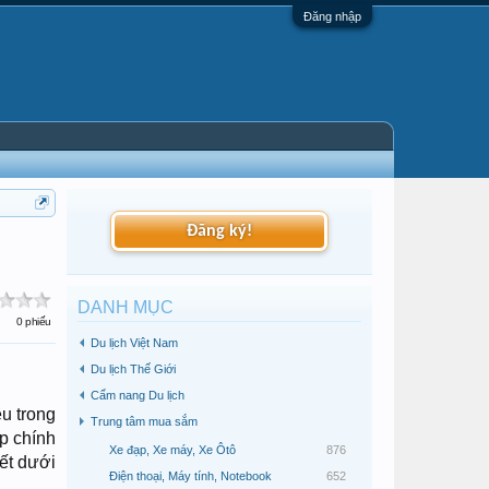
Đăng nhập
Đăng ký!
DANH MỤC
0 phiếu
Du lịch Việt Nam
Du lịch Thế Giới
Cẩm nang Du lịch
ều trong
Trung tâm mua sắm
p chính
Xe đạp, Xe máy, Xe Ôtô
876
ết dưới
Điện thoại, Máy tính, Notebook
652