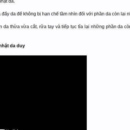
nhặt da.
a đẩy da để không bị hạn chế tầm nhìn đối với phần da còn lại n
n da thừa vừa cắt, rửa tay và tiếp tục tỉa lại những phần da c
nhặt da duy