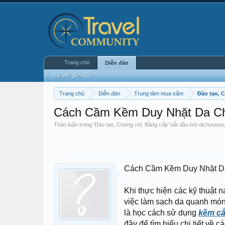
Trang chủ
Diễn đàn
Bài viết gần đây
Trang chủ
Diễn đàn
Trung tâm mua sắm
Đào tạo, 
Cách Cầm Kềm Duy Nhặt Da Ch
Thảo luận trong '
Đào tạo, Chứng chỉ, Bằng cấp
' bắt đầu bởi
dichvuseo
Cách Cầm Kềm Duy Nhặt Da
Khi thực hiện các kỹ thuật n
việc làm sạch da quanh móng
là học cách sử dụng
kềm cắ
đây để tìm hiểu chi tiết về 