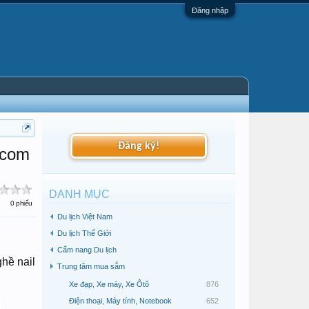
Đăng nhập
Đăng ký!
.com
DANH MỤC
0 phiếu
Du lịch Việt Nam
Du lịch Thế Giới
Cẩm nang Du lịch
hề nail
Trung tâm mua sắm
Xe đạp, Xe máy, Xe Ôtô
876
Điện thoại, Máy tính, Notebook
652