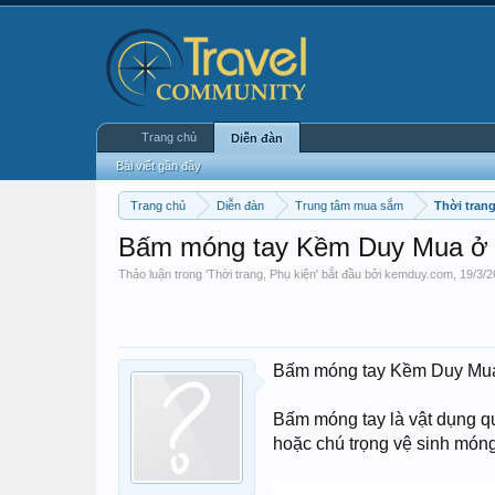
Trang chủ
Diễn đàn
Bài viết gần đây
Trang chủ
Diễn đàn
Trung tâm mua sắm
Thời trang
Bấm móng tay Kềm Duy Mua ở đ
Thảo luận trong '
Thời trang, Phụ kiện
' bắt đầu bởi
kemduy.com
,
19/3/2
Bấm móng tay Kềm Duy Mua 
Bấm móng tay là vật dụng qu
hoặc chú trọng vệ sinh móng