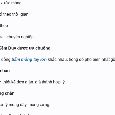
bị xước móng
bỉ theo thời gian
 theo
nail chuyên nghiệp
y Kềm Duy được ưa chuộng
u dòng
bấm móng tay lớn
khác nhau, trong đó phổ biến nhất g
ơ bản
thiết kế đơn giản, giá thành hợp lý.
ng chân
xử lý móng dày, móng cứng.