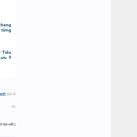
thang
 từng
 Tiêu
Lưu Ý
anh
giá sỉ
#1
 bài viết.)