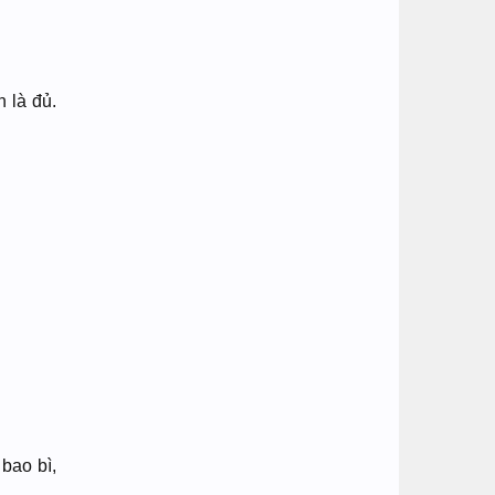
 là đủ.
bao bì,