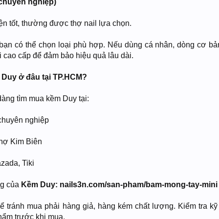
chuyên nghiệp)
ện tốt, thường được thợ nail lựa chọn.
bạn có thể chọn loại phù hợp. Nếu dùng cá nhân, dòng cơ bản
 cao cấp để đảm bảo hiệu quả lâu dài.
 Duy ở đâu tại TP.HCM?
dàng tìm mua kềm Duy tại:
chuyên nghiệp
chợ Kim Biên
zada, Tiki
ng của
Kềm Duy: nails3n.com/san-pham/bam-mong-tay-mini
để tránh mua phải hàng giả, hàng kém chất lượng. Kiểm tra kỹ 
hẩm trước khi mua.