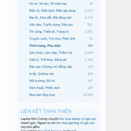
Vé xe, Vé tàu, Vé máy bay
30
Điện tử, Điện lạnh, Điện gia dụng
3,142
Địa ốc, Nhà đất, Bất động sản
4,476
Việc làm, Tuyển dụng, Đào tạo
501
Thi công, Thiết kế, Trang trí
2,091
Truyện cười, Trò chơi, Phim ảnh
72
Thời trang, Phụ kiện
396
Sức khỏe, Làm đẹp, Thẩm mỹ
6,548
Giải trí, Thể thao, Bóng đá
2,168
Đào tạo, Chứng chỉ, Bằng cấp
105
In ấn, Quảng cáo
328
Môi trường, Đô thị
187
Dịch thuật, Phiên dịch
104
Mua bán tổng hợp
44,505
LIÊN KẾT THÂN THIỆN
Laptop Kim Cương chuyên
thu mua laptop cũ giá cao
nhanh gọn. Ngoài ra còn
thu mua gaming cũ giá cao
mọi thời điểm.