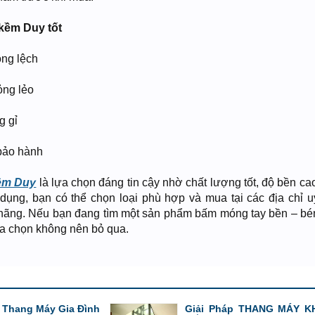
kềm Duy tốt
ông lệch
ỏng lẻo
g gỉ
 bảo hành
ềm Duy
là lựa chọn đáng tin cậy nhờ chất lượng tốt, độ bền ca
dụng, bạn có thể chọn loại phù hợp và mua tại các địa chỉ uy 
ãng. Nếu bạn đang tìm một sản phẩm bấm móng tay bền – bé
ựa chọn không nên bỏ qua.
p Thang Máy Gia Đình
Giải Pháp THANG MÁY 