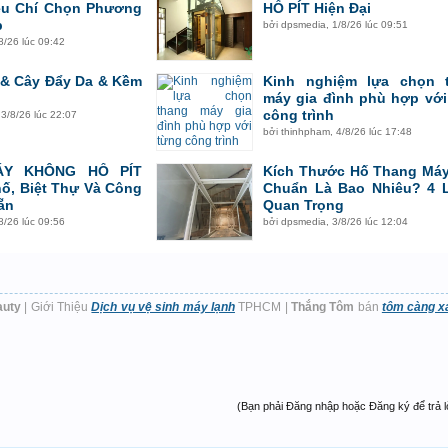
êu Chí Chọn Phương
HỐ PÍT Hiện Đại
p
bởi
dpsmedia
,
1/8/26 lúc 09:51
8/26 lúc 09:42
 & Cây Đẩy Da & Kềm
Kinh nghiệm lựa chọn 
máy gia đình phù hợp với
công trình
,
3/8/26 lúc 22:07
bởi
thinhpham
,
4/8/26 lúc 17:48
ÁY KHÔNG HỐ PÍT
Kích Thước Hố Thang Máy
ố, Biệt Thự Và Công
Chuẩn Là Bao Nhiêu? 4 
ẵn
Quan Trọng
8/26 lúc 09:56
bởi
dpsmedia
,
3/8/26 lúc 12:04
auty
| Giới Thiệu
Dịch vụ vệ sinh máy lạnh
TPHCM |
Thắng Tôm
bán
tôm càng x
(Bạn phải Đăng nhập hoặc Đăng ký để trả lời