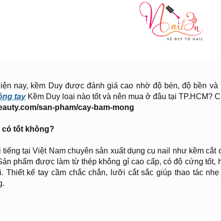
iện nay, kềm Duy được đánh giá cao nhờ độ bén, độ bền và t
ng tay
Kềm Duy loại nào tốt và nên mua ở đâu tại TP.HCM? C
eauty.com/san-pham/cay-bam-mong
 có tốt không?
 tiếng tại Việt Nam chuyên sản xuất dụng cụ nail như kềm cắt 
n phẩm được làm từ thép không gỉ cao cấp, có độ cứng tốt, 
i. Thiết kế tay cầm chắc chắn, lưỡi cắt sắc giúp thao tác nhẹ
g.