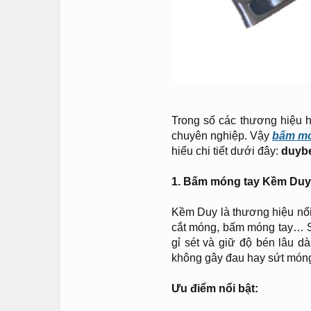
Trong số các thương hiệu h
chuyên nghiệp. Vậy
bấm mó
hiểu chi tiết dưới đây:
duyb
1. Bấm móng tay Kềm Duy
Kềm Duy là thương hiệu nổi
cắt móng, bấm móng tay… Sả
gỉ sét và giữ độ bén lâu dà
không gây đau hay sứt món
Ưu điểm nổi bật: