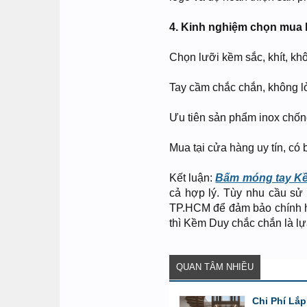
4. Kinh nghiệm chọn mua 
Chọn lưỡi kềm sắc, khít, kh
Tay cầm chắc chắn, không l
Ưu tiên sản phẩm inox chốn
Mua tại cửa hàng uy tín, có
Kết luận:
Bấm móng tay K
cả hợp lý. Tùy nhu cầu sử 
TP.HCM để đảm bảo chính h
thì Kềm Duy chắc chắn là l
QUAN TÂM NHIỀU
Chi Phí Lắ