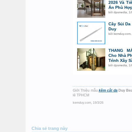
2026 Và Ti
Án Phù Hợ
bởi
dpsmedia
,
1/
Cây Sủi Da
Duy
bởi
kemduy.com
THANG M
Cho Nhà Ph
Trình Xây S
bởi
dpsmedia
,
1/
Giới Thiệu mẫu
kềm cắt da
Duy Be
lẻ TPHCM
kemduy.com
,
19/3/26
Chia sẻ trang này