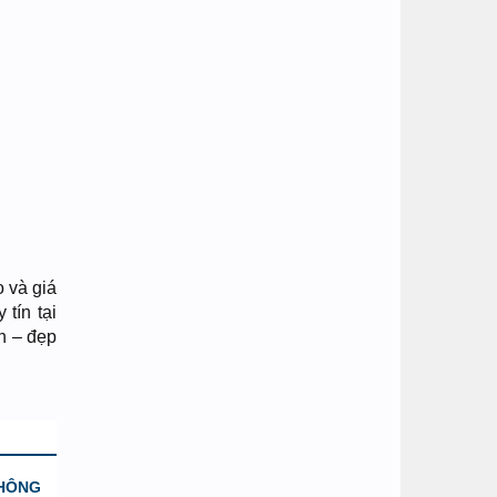
o và giá
tín tại
n – đẹp
KHÔNG