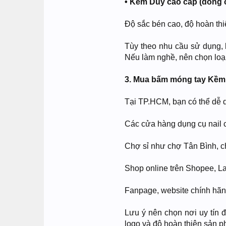
• Kềm Duy cao cấp (dòng 
Độ sắc bén cao, độ hoàn thi
Tùy theo nhu cầu sử dụng, 
Nếu làm nghề, nên chọn loại
3. Mua bấm móng tay Kềm
Tại TP.HCM, bạn có thể dễ 
Các cửa hàng dụng cụ nail 
Chợ sỉ như chợ Tân Bình, 
Shop online trên Shopee, La
Fanpage, website chính hã
Lưu ý nên chọn nơi uy tín 
logo và độ hoàn thiện sản p