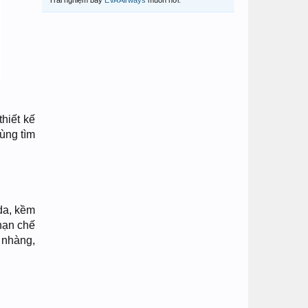
Trải nghiệm bay
EVA Airways
muôn nơi.
hiết kế
ùng tìm
da, kềm
hạn chế
 nhàng,