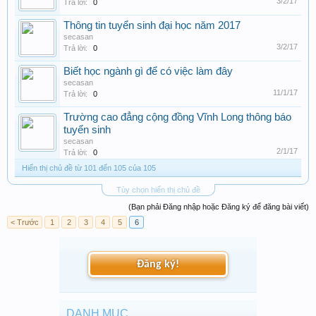
3/2/17
Trả lời:
0
Thông tin tuyển sinh đại học năm 2017
secasan
3/2/17
Trả lời:
0
Biết học ngành gì để có việc làm đây
secasan
11/1/17
Trả lời:
0
Trường cao đẳng cộng đồng Vĩnh Long thông báo
tuyển sinh
secasan
2/1/17
Trả lời:
0
Hiển thị chủ đề từ 101 đến 105 của 105
Tùy chọn hiển thị chủ đề
(Bạn phải Đăng nhập hoặc Đăng ký để đăng bài viết)
< Trước
1
2
3
4
5
6
Đăng ký!
DANH MỤC