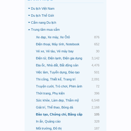
Du lịch Việt Nam
Du lịch Thế Giới
Cẩm nang Du lịch
Trung tâm mua sắm
Xe đạp, Xe máy, Xe Ôtô
876
Điện thoại, Máy tính, Notebook
652
Vé xe, Vé tàu, Vé máy bay
30
Điện tử, Điện lạnh, Điện gia dụng
3,142
Địa ốc, Nhà đất, Bất động sản
4,476
Việc làm, Tuyển dụng, Đào tạo
501
Thi công, Thiết kế, Trang trí
2,091
Truyện cười, Trò chơi, Phim ảnh
72
Thời trang, Phụ kiện
396
Sức khỏe, Làm đẹp, Thẩm mỹ
6,548
Giải trí, Thể thao, Bóng đá
2,168
Đào tạo, Chứng chỉ, Bằng cấp
105
In ấn, Quảng cáo
328
Môi trường, Đô thị
187