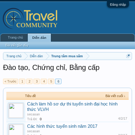
Đăng nhập
Trang chủ
Diễn đàn
Bài viết gần đây
Trang chủ
Diễn đàn
Trung tâm mua sắm
Đào tạo, Chứng chỉ, Bằng cấp
< Trước
1
2
3
4
5
6
Tiêu đề
Bài viết cuối ↓
Cách làm hồ sơ dự thi tuyển sinh đại học hình
thức VLVH
secasan
4/2/17
Trả lời:
0
Các hình thức tuyển sinh năm 2017
secasan